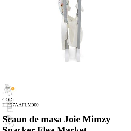
COD:
H1127AAFLM000
Scaun de masa Joie Mimzy
Snacker Flea Market