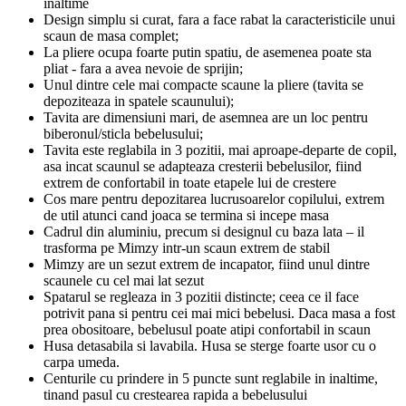
inaltime
Design simplu si curat, fara a face rabat la caracteristicile unui
scaun de masa complet;
La pliere ocupa foarte putin spatiu, de asemenea poate sta
pliat - fara a avea nevoie de sprijin;
Unul dintre cele mai compacte scaune la pliere (tavita se
depoziteaza in spatele scaunului);
Tavita are dimensiuni mari, de asemnea are un loc pentru
biberonul/sticla bebelusului;
Tavita este reglabila in 3 pozitii, mai aproape-departe de copil,
asa incat scaunul se adapteaza cresterii bebelusilor, fiind
extrem de confortabil in toate etapele lui de crestere
Cos mare pentru depozitarea lucrusoarelor copilului, extrem
de util atunci cand joaca se termina si incepe masa
Cadrul din aluminiu, precum si designul cu baza lata – il
trasforma pe Mimzy intr-un scaun extrem de stabil
Mimzy are un sezut extrem de incapator, fiind unul dintre
scaunele cu cel mai lat sezut
Spatarul se regleaza in 3 pozitii distincte; ceea ce il face
potrivit pana si pentru cei mai mici bebelusi. Daca masa a fost
prea obositoare, bebelusul poate atipi confortabil in scaun
Husa detasabila si lavabila. Husa se sterge foarte usor cu o
carpa umeda.
Centurile cu prindere in 5 puncte sunt reglabile in inaltime,
tinand pasul cu crestearea rapida a bebelusului