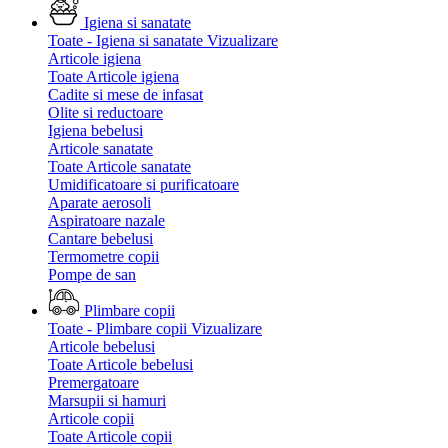
Igiena si sanatate
Toate - Igiena si sanatate
Vizualizare
Articole igiena
Toate Articole igiena
Cadite si mese de infasat
Olite si reductoare
Igiena bebelusi
Articole sanatate
Toate Articole sanatate
Umidificatoare si purificatoare
Aparate aerosoli
Aspiratoare nazale
Cantare bebelusi
Termometre copii
Pompe de san
Plimbare copii
Toate - Plimbare copii
Vizualizare
Articole bebelusi
Toate Articole bebelusi
Premergatoare
Marsupii si hamuri
Articole copii
Toate Articole copii