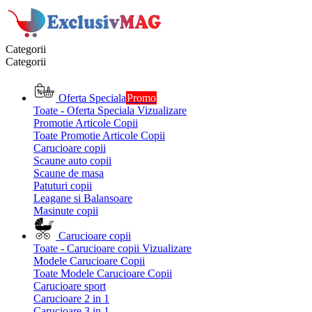
Categorii
Categorii
Oferta Speciala
Promo
Toate - Oferta Speciala
Vizualizare
Promotie Articole Copii
Toate Promotie Articole Copii
Carucioare copii
Scaune auto copii
Scaune de masa
Patuturi copii
Leagane si Balansoare
Masinute copii
Carucioare copii
Toate - Carucioare copii
Vizualizare
Modele Carucioare Copii
Toate Modele Carucioare Copii
Carucioare sport
Carucioare 2 in 1
Carucioare 3 in 1