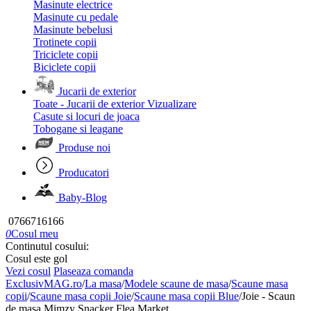
Masinute electrice
Masinute cu pedale
Masinute bebelusi
Trotinete copii
Triciclete copii
Biciclete copii
Jucarii de exterior
Toate - Jucarii de exterior
Vizualizare
Casute si locuri de joaca
Tobogane si leagane
Produse noi
Producatori
Baby-Blog
0766716166
0
Cosul meu
Continutul cosului:
Cosul este gol
Vezi cosul
Plaseaza comanda
ExclusivMAG.ro
/
La masa
/
Modele scaune de masa
/
Scaune masa
copii
/
Scaune masa copii Joie
/
Scaune masa copii Blue
/
Joie - Scaun
de masa Mimzy Snacker Flea Market