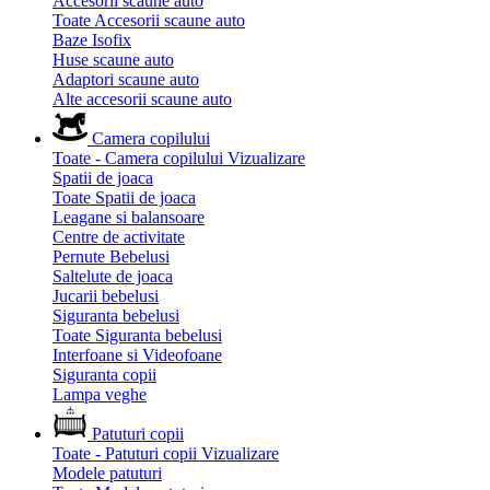
Accesorii scaune auto
Toate Accesorii scaune auto
Baze Isofix
Huse scaune auto
Adaptori scaune auto
Alte accesorii scaune auto
Camera copilului
Toate - Camera copilului
Vizualizare
Spatii de joaca
Toate Spatii de joaca
Leagane si balansoare
Centre de activitate
Pernute Bebelusi
Saltelute de joaca
Jucarii bebelusi
Siguranta bebelusi
Toate Siguranta bebelusi
Interfoane si Videofoane
Siguranta copii
Lampa veghe
Patuturi copii
Toate - Patuturi copii
Vizualizare
Modele patuturi