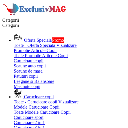
Categorii
Categorii
Oferta Speciala
Promo
Toate - Oferta Speciala
Vizualizare
Promotie Articole Copii
Toate Promotie Articole Copii
Carucioare copii
Scaune auto copii
Scaune de masa
Patuturi copii
Leagane si Balansoare
Masinute copii
Carucioare copii
Toate - Carucioare copii
Vizualizare
Modele Carucioare Copii
Toate Modele Carucioare Copii
Carucioare sport
Carucioare 2 in 1
Carucioare 3 in 1