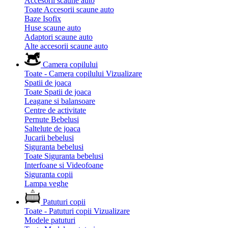
Accesorii scaune auto
Toate Accesorii scaune auto
Baze Isofix
Huse scaune auto
Adaptori scaune auto
Alte accesorii scaune auto
Camera copilului
Toate - Camera copilului
Vizualizare
Spatii de joaca
Toate Spatii de joaca
Leagane si balansoare
Centre de activitate
Pernute Bebelusi
Saltelute de joaca
Jucarii bebelusi
Siguranta bebelusi
Toate Siguranta bebelusi
Interfoane si Videofoane
Siguranta copii
Lampa veghe
Patuturi copii
Toate - Patuturi copii
Vizualizare
Modele patuturi