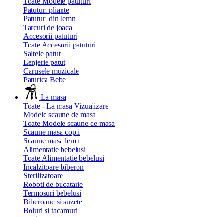
Toate Modele patuturi
Patuturi pliante
Patuturi din lemn
Tarcuri de joaca
Accesorii patuturi
Toate Accesorii patuturi
Saltele patut
Lenjerie patut
Carusele muzicale
Paturica Bebe
La masa
Toate - La masa
Vizualizare
Modele scaune de masa
Toate Modele scaune de masa
Scaune masa copii
Scaune masa lemn
Alimentatie bebelusi
Toate Alimentatie bebelusi
Incalzitoare biberon
Sterilizatoare
Roboti de bucatarie
Termosuri bebelusi
Biberoane si suzete
Boluri si tacamuri