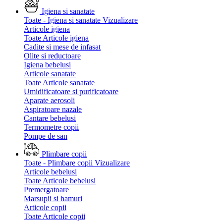
Igiena si sanatate
Toate - Igiena si sanatate
Vizualizare
Articole igiena
Toate Articole igiena
Cadite si mese de infasat
Olite si reductoare
Igiena bebelusi
Articole sanatate
Toate Articole sanatate
Umidificatoare si purificatoare
Aparate aerosoli
Aspiratoare nazale
Cantare bebelusi
Termometre copii
Pompe de san
Plimbare copii
Toate - Plimbare copii
Vizualizare
Articole bebelusi
Toate Articole bebelusi
Premergatoare
Marsupii si hamuri
Articole copii
Toate Articole copii