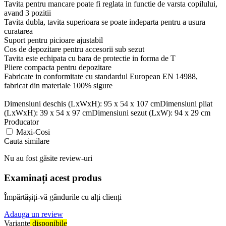
Tavita pentru mancare poate fi reglata in functie de varsta copilului,
avand 3 pozitii
Tavita dubla, tavita superioara se poate indeparta pentru a usura
curatarea
Suport pentru picioare ajustabil
Cos de depozitare pentru accesorii sub sezut
Tavita este echipata cu bara de protectie in forma de T
Pliere compacta pentru depozitare
Fabricate in conformitate cu standardul European EN 14988,
fabricat din materiale 100% sigure
Dimensiuni deschis (LxWxH): 95 x 54 x 107 cmDimensiuni pliat
(LxWxH): 39 x 54 x 97 cmDimensiuni sezut (LxW): 94 x 29 cm
Producator
Maxi-Cosi
Cauta similare
Nu au fost găsite review-uri
Examinați acest produs
Împărtășiți-vă gândurile cu alți clienți
Adauga un review
Variante
disponibile