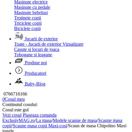
Masinute electrice
Masinute cu pedale
Masinute bebelusi
Trotinete copii
Triciclete copii
Biciclete copii
Jucarii de exterior
Toate - Jucarii de exterior
Vizualizare
Casute si locuri de joaca
Tobogane si leagane
Produse noi
Producatori
Baby-Blog
0766716166
0
Cosul meu
Continutul cosului:
Cosul este gol
Vezi cosul
Plaseaza comanda
ExclusivMAG.ro
/
La masa
/
Modele scaune de masa
/
Scaune masa
copii
/
Scaune masa copii Maxi-cosi
/
Scaun de masa Chipolino Maxi
jungle