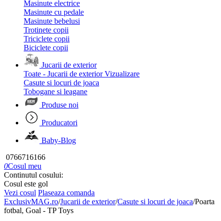
Masinute electrice
Masinute cu pedale
Masinute bebelusi
Trotinete copii
Triciclete copii
Biciclete copii
Jucarii de exterior
Toate - Jucarii de exterior
Vizualizare
Casute si locuri de joaca
Tobogane si leagane
Produse noi
Producatori
Baby-Blog
0766716166
0
Cosul meu
Continutul cosului:
Cosul este gol
Vezi cosul
Plaseaza comanda
ExclusivMAG.ro
/
Jucarii de exterior
/
Casute si locuri de joaca
/
Poarta
fotbal, Goal - TP Toys