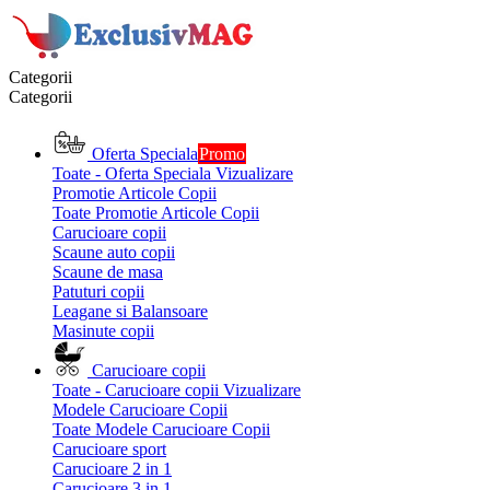
Categorii
Categorii
Oferta Speciala
Promo
Toate - Oferta Speciala
Vizualizare
Promotie Articole Copii
Toate Promotie Articole Copii
Carucioare copii
Scaune auto copii
Scaune de masa
Patuturi copii
Leagane si Balansoare
Masinute copii
Carucioare copii
Toate - Carucioare copii
Vizualizare
Modele Carucioare Copii
Toate Modele Carucioare Copii
Carucioare sport
Carucioare 2 in 1
Carucioare 3 in 1