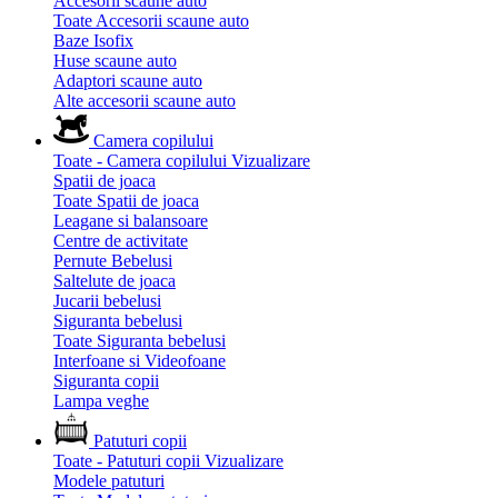
Accesorii scaune auto
Toate Accesorii scaune auto
Baze Isofix
Huse scaune auto
Adaptori scaune auto
Alte accesorii scaune auto
Camera copilului
Toate - Camera copilului
Vizualizare
Spatii de joaca
Toate Spatii de joaca
Leagane si balansoare
Centre de activitate
Pernute Bebelusi
Saltelute de joaca
Jucarii bebelusi
Siguranta bebelusi
Toate Siguranta bebelusi
Interfoane si Videofoane
Siguranta copii
Lampa veghe
Patuturi copii
Toate - Patuturi copii
Vizualizare
Modele patuturi