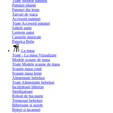
Toate Modele patuturi
Patuturi pliante
Patuturi din lemn
Tarcuri de joaca
Accesorii patuturi
Toate Accesorii patuturi
Saltele patut
Lenjerie patut
Carusele muzicale
Paturica Bebe
La masa
Toate - La masa
Vizualizare
Modele scaune de masa
Toate Modele scaune de masa
Scaune masa copii
Scaune masa lemn
Alimentatie bebelusi
Toate Alimentatie bebelusi
Incalzitoare biberon
Sterilizatoare
Roboti de bucatarie
Termosuri bebelusi
Biberoane si suzete
Boluri si tacamuri