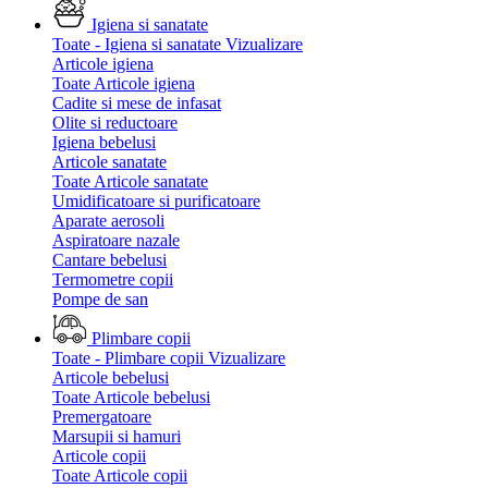
Igiena si sanatate
Toate - Igiena si sanatate
Vizualizare
Articole igiena
Toate Articole igiena
Cadite si mese de infasat
Olite si reductoare
Igiena bebelusi
Articole sanatate
Toate Articole sanatate
Umidificatoare si purificatoare
Aparate aerosoli
Aspiratoare nazale
Cantare bebelusi
Termometre copii
Pompe de san
Plimbare copii
Toate - Plimbare copii
Vizualizare
Articole bebelusi
Toate Articole bebelusi
Premergatoare
Marsupii si hamuri
Articole copii
Toate Articole copii