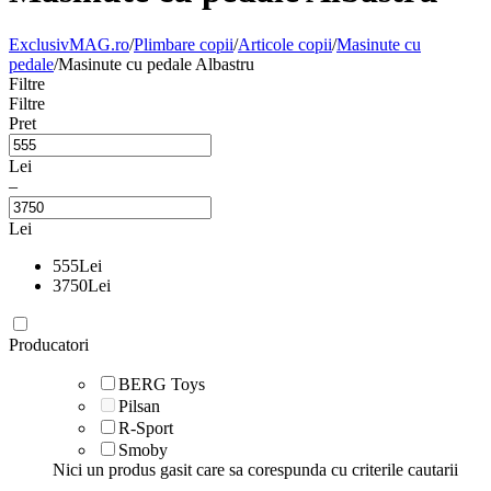
ExclusivMAG.ro
/
Plimbare copii
/
Articole copii
/
Masinute cu
pedale
/
Masinute cu pedale Albastru
Filtre
Filtre
Pret
Lei
–
Lei
555
Lei
3750
Lei
Producatori
BERG Toys
Pilsan
R-Sport
Smoby
Nici un produs gasit care sa corespunda cu criterile cautarii