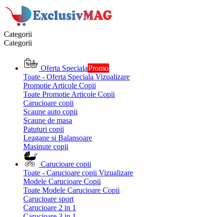
Categorii
Categorii
Oferta Speciala
Promo
Toate - Oferta Speciala
Vizualizare
Promotie Articole Copii
Toate Promotie Articole Copii
Carucioare copii
Scaune auto copii
Scaune de masa
Patuturi copii
Leagane si Balansoare
Masinute copii
Carucioare copii
Toate - Carucioare copii
Vizualizare
Modele Carucioare Copii
Toate Modele Carucioare Copii
Carucioare sport
Carucioare 2 in 1
Carucioare 3 in 1