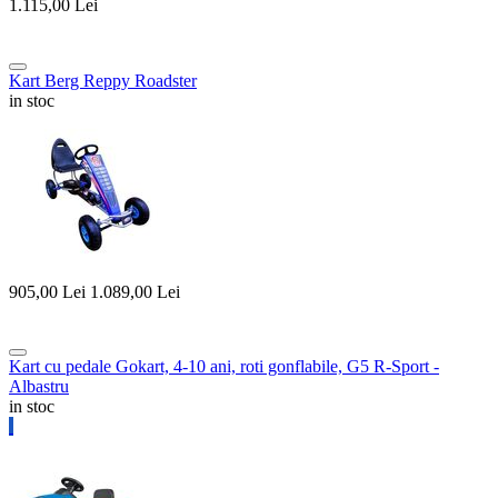
1.115,00
Lei
Kart Berg Reppy Roadster
in stoc
905,00
Lei
1.089,00
Lei
Kart cu pedale Gokart, 4-10 ani, roti gonflabile, G5 R-Sport -
Albastru
in stoc