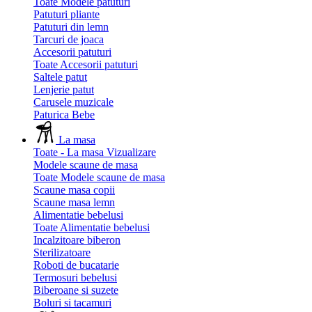
Toate Modele patuturi
Patuturi pliante
Patuturi din lemn
Tarcuri de joaca
Accesorii patuturi
Toate Accesorii patuturi
Saltele patut
Lenjerie patut
Carusele muzicale
Paturica Bebe
La masa
Toate - La masa
Vizualizare
Modele scaune de masa
Toate Modele scaune de masa
Scaune masa copii
Scaune masa lemn
Alimentatie bebelusi
Toate Alimentatie bebelusi
Incalzitoare biberon
Sterilizatoare
Roboti de bucatarie
Termosuri bebelusi
Biberoane si suzete
Boluri si tacamuri