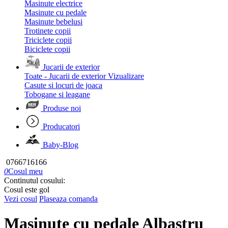
Masinute electrice
Masinute cu pedale
Masinute bebelusi
Trotinete copii
Triciclete copii
Biciclete copii
Jucarii de exterior
Toate - Jucarii de exterior
Vizualizare
Casute si locuri de joaca
Tobogane si leagane
Produse noi
Producatori
Baby-Blog
0766716166
0
Cosul meu
Continutul cosului:
Cosul este gol
Vezi cosul
Plaseaza comanda
Masinute cu pedale Albastru