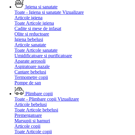
Igiena si sanatate
Toate - Igiena si sanatate
Vizualizare
Articole igiena
Toate Articole igiena
Cadite si mese de infasat
Olite si reductoare
Igiena bebelusi
Articole sanatate
Toate Articole sanatate
Umidificatoare si purificatoare
Aparate aerosoli
Aspiratoare nazale
Cantare bebelusi
Termometre copii
Pompe de san
Plimbare copii
Toate - Plimbare copii
Vizualizare
Articole bebelusi
Toate Articole bebelusi
Premergatoare
Marsupii si hamuri
Articole copii
Toate Articole copii