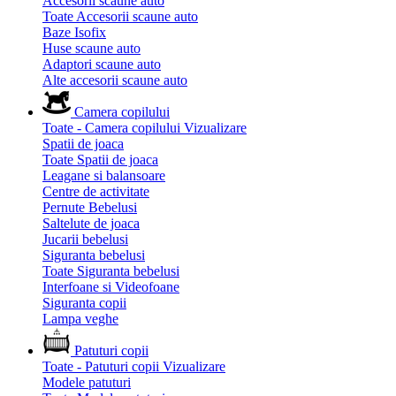
Accesorii scaune auto
Toate Accesorii scaune auto
Baze Isofix
Huse scaune auto
Adaptori scaune auto
Alte accesorii scaune auto
Camera copilului
Toate - Camera copilului
Vizualizare
Spatii de joaca
Toate Spatii de joaca
Leagane si balansoare
Centre de activitate
Pernute Bebelusi
Saltelute de joaca
Jucarii bebelusi
Siguranta bebelusi
Toate Siguranta bebelusi
Interfoane si Videofoane
Siguranta copii
Lampa veghe
Patuturi copii
Toate - Patuturi copii
Vizualizare
Modele patuturi