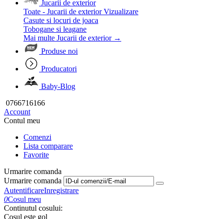
Jucarii de exterior
Toate - Jucarii de exterior
Vizualizare
Casute si locuri de joaca
Tobogane si leagane
Mai multe Jucarii de exterior
→
Produse noi
Producatori
Baby-Blog
0766716166
Account
Contul meu
Comenzi
Lista comparare
Favorite
Urmarire comanda
Urmarire comanda
Autentificare
Inregistrare
0
Cosul meu
Continutul cosului:
Cosul este gol