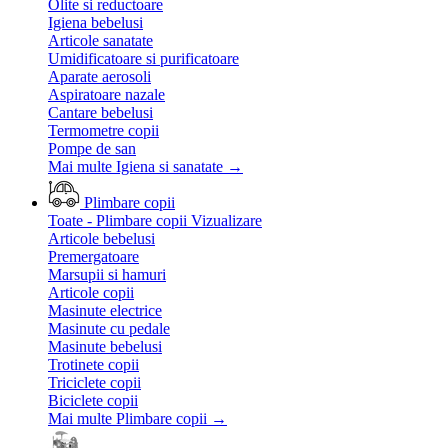
Olite si reductoare
Igiena bebelusi
Articole sanatate
Umidificatoare si purificatoare
Aparate aerosoli
Aspiratoare nazale
Cantare bebelusi
Termometre copii
Pompe de san
Mai multe Igiena si sanatate
→
Plimbare copii
Toate - Plimbare copii
Vizualizare
Articole bebelusi
Premergatoare
Marsupii si hamuri
Articole copii
Masinute electrice
Masinute cu pedale
Masinute bebelusi
Trotinete copii
Triciclete copii
Biciclete copii
Mai multe Plimbare copii
→