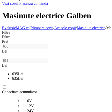
Vezi cosul
Plaseaza comanda
Masinute electrice Galben
ExclusivMAG.ro
/
Plimbare copii
/
Articole copii
/
Masinute electrice
/
Mas
Filtre
Filtre
Pret
Lei
–
Lei
635
Lei
635
Lei
Capacitate acumulator
6V
12V
24V