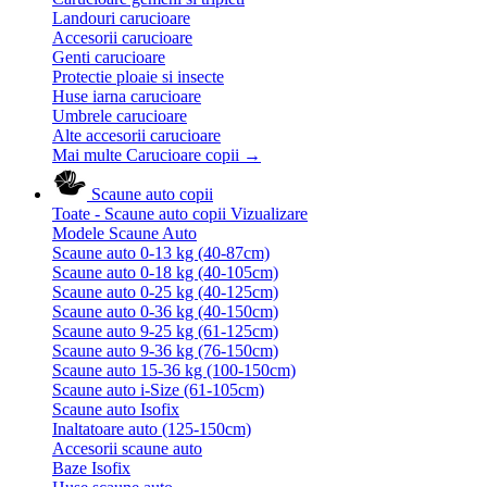
Landouri carucioare
Accesorii carucioare
Genti carucioare
Protectie ploaie si insecte
Huse iarna carucioare
Umbrele carucioare
Alte accesorii carucioare
Mai multe Carucioare copii
→
Scaune auto copii
Toate - Scaune auto copii
Vizualizare
Modele Scaune Auto
Scaune auto 0-13 kg (40-87cm)
Scaune auto 0-18 kg (40-105cm)
Scaune auto 0-25 kg (40-125cm)
Scaune auto 0-36 kg (40-150cm)
Scaune auto 9-25 kg (61-125cm)
Scaune auto 9-36 kg (76-150cm)
Scaune auto 15-36 kg (100-150cm)
Scaune auto i-Size (61-105cm)
Scaune auto Isofix
Inaltatoare auto (125-150cm)
Accesorii scaune auto
Baze Isofix