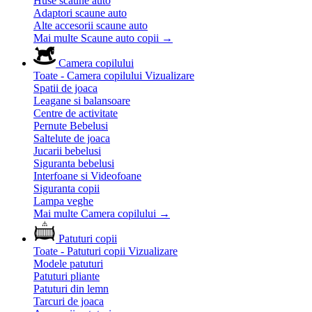
Huse scaune auto
Adaptori scaune auto
Alte accesorii scaune auto
Mai multe Scaune auto copii
→
Camera copilului
Toate - Camera copilului
Vizualizare
Spatii de joaca
Leagane si balansoare
Centre de activitate
Pernute Bebelusi
Saltelute de joaca
Jucarii bebelusi
Siguranta bebelusi
Interfoane si Videofoane
Siguranta copii
Lampa veghe
Mai multe Camera copilului
→
Patuturi copii
Toate - Patuturi copii
Vizualizare
Modele patuturi
Patuturi pliante
Patuturi din lemn
Tarcuri de joaca