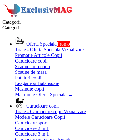
Categorii
Categorii
Oferta Speciala
Promo
Toate - Oferta Speciala
Vizualizare
Promotie Articole Copii
Carucioare copii
Scaune auto copii
Scaune de masa
Patuturi copii
Leagane si Balansoare
Masinute copii
Mai multe Oferta Speciala
→
Carucioare copii
Toate - Carucioare copii
Vizualizare
Modele Carucioare Copii
Carucioare sport
Carucioare 2 in 1
Carucioare 3 in 1
Carucioare gemeni si tripleti