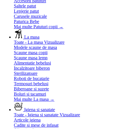
Accesorii patuturi
Saltele patut
Lenjerie patut
Carusele muzicale
Paturica Bebe
Mai multe Patuturi copii
→
La masa
Toate - La masa
Vizualizare
Modele scaune de masa
Scaune masa copii
Scaune masa lemn
Alimentatie bebelusi
Incalzitoare biberon
Sterilizatoare
Roboti de bucatarie
Termosuri bebelusi
Biberoane si suzete
Boluri si tacamuri
Mai multe La masa
→
Igiena si sanatate
Toate - Igiena si sanatate
Vizualizare
Articole igiena
Cadite si mese de infasat