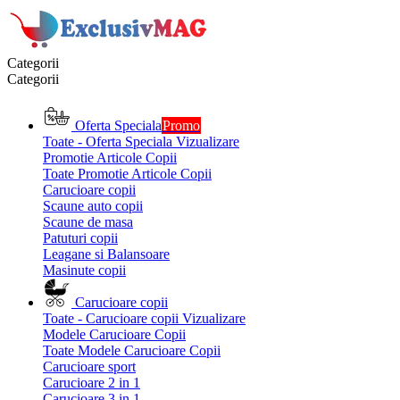
Categorii
Categorii
Oferta Speciala
Promo
Toate - Oferta Speciala
Vizualizare
Promotie Articole Copii
Toate Promotie Articole Copii
Carucioare copii
Scaune auto copii
Scaune de masa
Patuturi copii
Leagane si Balansoare
Masinute copii
Carucioare copii
Toate - Carucioare copii
Vizualizare
Modele Carucioare Copii
Toate Modele Carucioare Copii
Carucioare sport
Carucioare 2 in 1
Carucioare 3 in 1