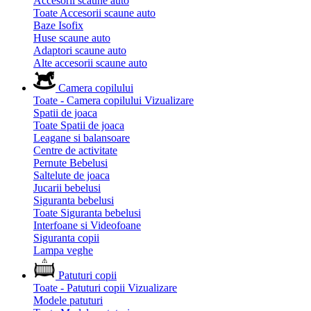
Accesorii scaune auto
Toate Accesorii scaune auto
Baze Isofix
Huse scaune auto
Adaptori scaune auto
Alte accesorii scaune auto
Camera copilului
Toate - Camera copilului
Vizualizare
Spatii de joaca
Toate Spatii de joaca
Leagane si balansoare
Centre de activitate
Pernute Bebelusi
Saltelute de joaca
Jucarii bebelusi
Siguranta bebelusi
Toate Siguranta bebelusi
Interfoane si Videofoane
Siguranta copii
Lampa veghe
Patuturi copii
Toate - Patuturi copii
Vizualizare
Modele patuturi