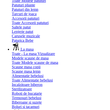
Toate Modele patuturi
Patuturi pliante
Patuturi din lemn
Tarcuri de joaca
Accesorii patuturi
Toate Accesorii patuturi
Saltele patut
Lenjerie patut
Carusele muzicale
Paturica Bebe
La masa
Toate - La masa
Vizualizare
Modele scaune de masa
Toate Modele scaune de masa
Scaune masa copii
Scaune masa lemn
Alimentatie bebelusi
Toate Alimentatie bebelusi
Incalzitoare biberon
Sterilizatoare
Roboti de bucatarie
Termosuri bebelusi
Biberoane si suzete
Boluri si tacamuri