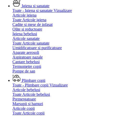
Igiena si sanatate
Toate - Igiena si sanatate
Vizualizare
Articole igiena
Toate Articole igiena
Cadite si mese de infasat
Olite si reductoare
Igiena bebelusi
Articole sanatate
Toate Articole sanatate
Umidificatoare si purificatoare
Aparate aerosoli
Aspiratoare nazale
Cantare bebelusi
Termometre copii
Pompe de san
Plimbare copii
Toate - Plimbare copii
Vizualizare
Articole bebelusi
Toate Articole bebelusi
Premergatoare
Marsupii si hamuri
Articole copii
Toate Articole copii