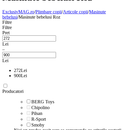
ExclusivMAG.ro
/
Plimbare copii
/
Articole copii
/
Masinute
bebelusi
/
Masinute bebelusi Roz
Filtre
Filtre
Pret
Lei
–
Lei
272
Lei
900
Lei
Producatori
BERG Toys
Chipolino
Pilsan
R-Sport
Smoby