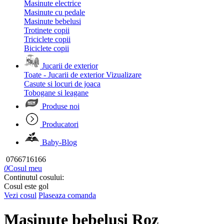
Masinute electrice
Masinute cu pedale
Masinute bebelusi
Trotinete copii
Triciclete copii
Biciclete copii
Jucarii de exterior
Toate - Jucarii de exterior
Vizualizare
Casute si locuri de joaca
Tobogane si leagane
Produse noi
Producatori
Baby-Blog
0766716166
0
Cosul meu
Continutul cosului:
Cosul este gol
Vezi cosul
Plaseaza comanda
Masinute bebelusi Roz