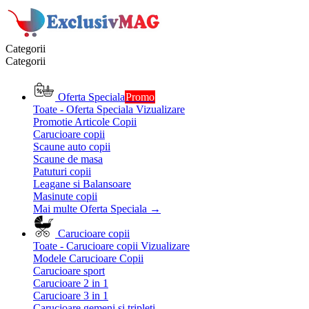
Categorii
Categorii
Oferta Speciala
Promo
Toate - Oferta Speciala
Vizualizare
Promotie Articole Copii
Carucioare copii
Scaune auto copii
Scaune de masa
Patuturi copii
Leagane si Balansoare
Masinute copii
Mai multe Oferta Speciala
→
Carucioare copii
Toate - Carucioare copii
Vizualizare
Modele Carucioare Copii
Carucioare sport
Carucioare 2 in 1
Carucioare 3 in 1
Carucioare gemeni si tripleti