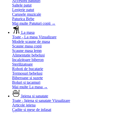
Accesorii patuturi
Saltele patut
Lenjerie patut
Carusele muzicale
Paturica Bebe
Mai multe Patuturi copii
→
La masa
Toate - La masa
Vizualizare
Modele scaune de masa
Scaune masa copii
Scaune masa lemn
Alimentatie bebelusi
Incalzitoare biberon
Sterilizatoare
Roboti de bucatarie
Termosuri bebelusi
Biberoane si suzete
Boluri si tacamuri
Mai multe La masa
→
Igiena si sanatate
Toate - Igiena si sanatate
Vizualizare
Articole igiena
Cadite si mese de infasat