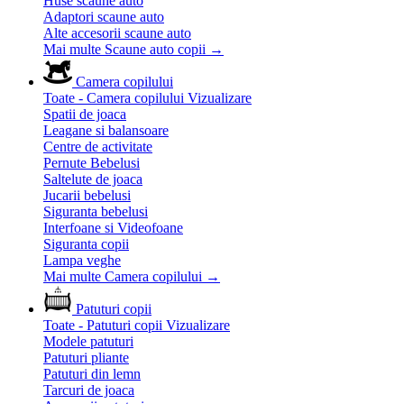
Huse scaune auto
Adaptori scaune auto
Alte accesorii scaune auto
Mai multe Scaune auto copii
→
Camera copilului
Toate - Camera copilului
Vizualizare
Spatii de joaca
Leagane si balansoare
Centre de activitate
Pernute Bebelusi
Saltelute de joaca
Jucarii bebelusi
Siguranta bebelusi
Interfoane si Videofoane
Siguranta copii
Lampa veghe
Mai multe Camera copilului
→
Patuturi copii
Toate - Patuturi copii
Vizualizare
Modele patuturi
Patuturi pliante
Patuturi din lemn
Tarcuri de joaca