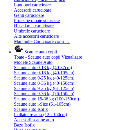
Landouri carucioare
Accesorii carucioare
Genti carucioare
Protectie ploaie si insecte
Huse iarna carucioare
Umbrele carucioare
Alte accesorii carucioare
Mai multe Carucioare copii
→
Scaune auto copii
Toate - Scaune auto copii
Vizualizare
Modele Scaune Auto
Scaune auto 0-13 kg (40-87cm)
Scaune auto 0-18 kg (40-105cm)
Scaune auto 0-25 kg (40-125cm)
Scaune auto 0-36 kg (40-150cm)
Scaune auto 9-25 kg (61-125cm)
Scaune auto 9-36 kg (76-150cm)
Scaune auto 15-36 kg (100-150cm)
Scaune auto i-Size (61-105cm)
Scaune auto Isofix
Inaltatoare auto (125-150cm)
Accesorii scaune auto
Baze Isofix