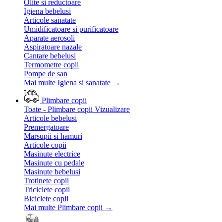
Olite si reductoare
Igiena bebelusi
Articole sanatate
Umidificatoare si purificatoare
Aparate aerosoli
Aspiratoare nazale
Cantare bebelusi
Termometre copii
Pompe de san
Mai multe Igiena si sanatate
→
Plimbare copii
Toate - Plimbare copii
Vizualizare
Articole bebelusi
Premergatoare
Marsupii si hamuri
Articole copii
Masinute electrice
Masinute cu pedale
Masinute bebelusi
Trotinete copii
Triciclete copii
Biciclete copii
Mai multe Plimbare copii
→