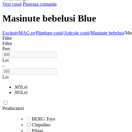
Vezi cosul
Plaseaza comanda
Masinute bebelusi Blue
ExclusivMAG.ro
/
Plimbare copii
/
Articole copii
/
Masinute bebelusi
/
Mas
Filtre
Filtre
Pret
Lei
–
Lei
305
Lei
305
Lei
Producatori
BERG Toys
Chipolino
Pilsan