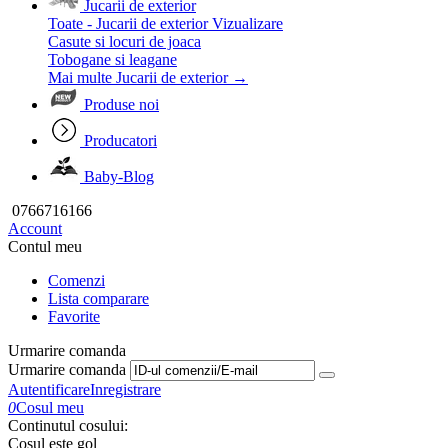
Jucarii de exterior
Toate - Jucarii de exterior
Vizualizare
Casute si locuri de joaca
Tobogane si leagane
Mai multe Jucarii de exterior
→
Produse noi
Producatori
Baby-Blog
0766716166
Account
Contul meu
Comenzi
Lista comparare
Favorite
Urmarire comanda
Urmarire comanda
Autentificare
Inregistrare
0
Cosul meu
Continutul cosului:
Cosul este gol