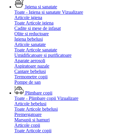
Igiena si sanatate
Toate - Igiena si sanatate
Vizualizare
Articole igiena
Toate Articole igiena
Cadite si mese de infasat
Olite si reductoare
Igiena bebelusi
Articole sanatate
Toate Articole sanatate
Umidificatoare si purificatoare
Aparate aerosoli
Aspiratoare nazale
Cantare bebelusi
Termometre copii
Pompe de san
Plimbare copii
Toate - Plimbare copii
Vizualizare
Articole bebelusi
Toate Articole bebelusi
Premergatoare
Marsupii si hamuri
Articole copii
Toate Articole copii