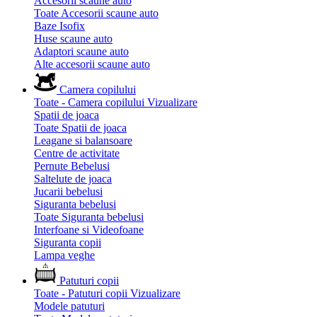
Accesorii scaune auto
Toate Accesorii scaune auto
Baze Isofix
Huse scaune auto
Adaptori scaune auto
Alte accesorii scaune auto
Camera copilului
Toate - Camera copilului
Vizualizare
Spatii de joaca
Toate Spatii de joaca
Leagane si balansoare
Centre de activitate
Pernute Bebelusi
Saltelute de joaca
Jucarii bebelusi
Siguranta bebelusi
Toate Siguranta bebelusi
Interfoane si Videofoane
Siguranta copii
Lampa veghe
Patuturi copii
Toate - Patuturi copii
Vizualizare
Modele patuturi