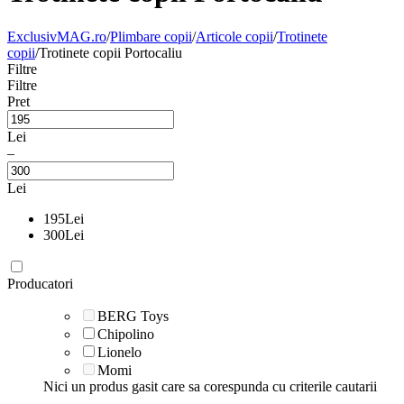
ExclusivMAG.ro
/
Plimbare copii
/
Articole copii
/
Trotinete
copii
/
Trotinete copii Portocaliu
Filtre
Filtre
Pret
Lei
–
Lei
195
Lei
300
Lei
Producatori
BERG Toys
Chipolino
Lionelo
Momi
Nici un produs gasit care sa corespunda cu criterile cautarii