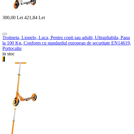
300,00
Lei
421,84
Lei
Trotineta, Lionelo, Luca, Pentru copii sau adulti, Ultrapliabila, Pana
la 100 Kg, Conform cu standardul european de securitate EN14619,
Portocaliu
in stoc