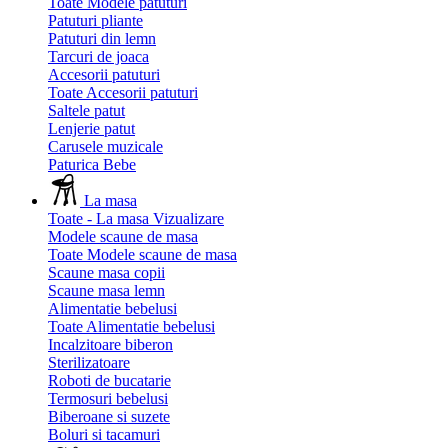
Toate Modele patuturi
Patuturi pliante
Patuturi din lemn
Tarcuri de joaca
Accesorii patuturi
Toate Accesorii patuturi
Saltele patut
Lenjerie patut
Carusele muzicale
Paturica Bebe
La masa
Toate - La masa
Vizualizare
Modele scaune de masa
Toate Modele scaune de masa
Scaune masa copii
Scaune masa lemn
Alimentatie bebelusi
Toate Alimentatie bebelusi
Incalzitoare biberon
Sterilizatoare
Roboti de bucatarie
Termosuri bebelusi
Biberoane si suzete
Boluri si tacamuri