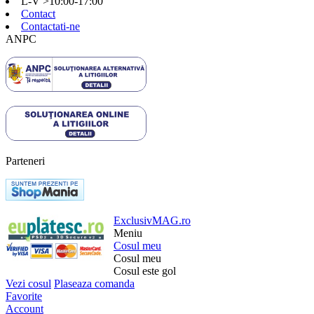
L-V >10:00-17:00
Contact
Contactati-ne
ANPC
Parteneri
ExclusivMAG.ro
Meniu
Cosul meu
Cosul meu
Cosul este gol
Vezi cosul
Plaseaza comanda
Favorite
Account