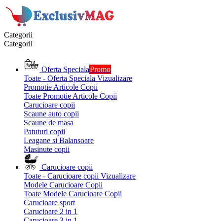
Categorii
Categorii
Oferta Speciala
Promo
Toate - Oferta Speciala
Vizualizare
Promotie Articole Copii
Toate Promotie Articole Copii
Carucioare copii
Scaune auto copii
Scaune de masa
Patuturi copii
Leagane si Balansoare
Masinute copii
Carucioare copii
Toate - Carucioare copii
Vizualizare
Modele Carucioare Copii
Toate Modele Carucioare Copii
Carucioare sport
Carucioare 2 in 1
Carucioare 3 in 1