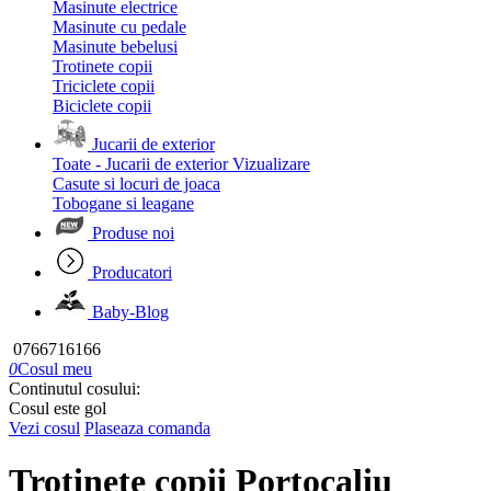
Masinute electrice
Masinute cu pedale
Masinute bebelusi
Trotinete copii
Triciclete copii
Biciclete copii
Jucarii de exterior
Toate - Jucarii de exterior
Vizualizare
Casute si locuri de joaca
Tobogane si leagane
Produse noi
Producatori
Baby-Blog
0766716166
0
Cosul meu
Continutul cosului:
Cosul este gol
Vezi cosul
Plaseaza comanda
Trotinete copii Portocaliu