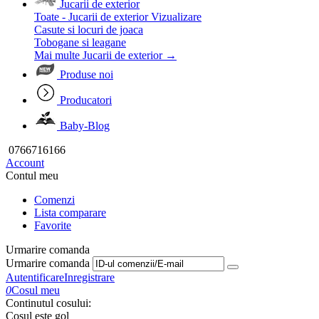
Jucarii de exterior
Toate - Jucarii de exterior
Vizualizare
Casute si locuri de joaca
Tobogane si leagane
Mai multe Jucarii de exterior
→
Produse noi
Producatori
Baby-Blog
0766716166
Account
Contul meu
Comenzi
Lista comparare
Favorite
Urmarire comanda
Urmarire comanda
Autentificare
Inregistrare
0
Cosul meu
Continutul cosului:
Cosul este gol