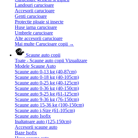
Landouri carucioare
Accesorii carucioare
Genti carucioare
Protectie ploaie si insecte
Huse iarna carucioare
Umbrele carucioare
Alte accesorii carucioare
Mai multe Carucioare copii
→
Scaune auto copii
Toate - Scaune auto copii
Vizualizare
Modele Scaune Auto
Scaune auto 0-13 kg (40-87cm)
Scaune auto 0-18 kg (40-105cm)
Scaune auto 0-25 kg (40-125cm)
Scaune auto 0-36 kg (40-150cm)
Scaune auto 9-25 kg (61-125cm)
Scaune auto 9-36 kg (76-150cm)
Scaune auto 15-36 kg (100-150cm)
Scaune auto i-Size (61-105cm)
Scaune auto Isofix
Inaltatoare auto (125-150cm)
Accesorii scaune auto
Baze Isofix