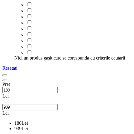
Nici un produs gasit care sa corespunda cu criterile cautarii
Resetati
Pret
Lei
–
Lei
180
Lei
939
Lei