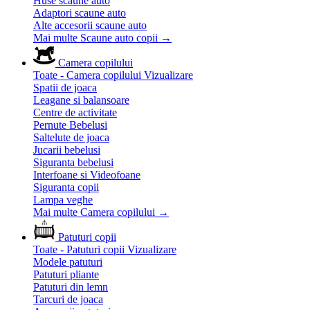
Huse scaune auto
Adaptori scaune auto
Alte accesorii scaune auto
Mai multe Scaune auto copii
→
Camera copilului
Toate - Camera copilului
Vizualizare
Spatii de joaca
Leagane si balansoare
Centre de activitate
Pernute Bebelusi
Saltelute de joaca
Jucarii bebelusi
Siguranta bebelusi
Interfoane si Videofoane
Siguranta copii
Lampa veghe
Mai multe Camera copilului
→
Patuturi copii
Toate - Patuturi copii
Vizualizare
Modele patuturi
Patuturi pliante
Patuturi din lemn
Tarcuri de joaca