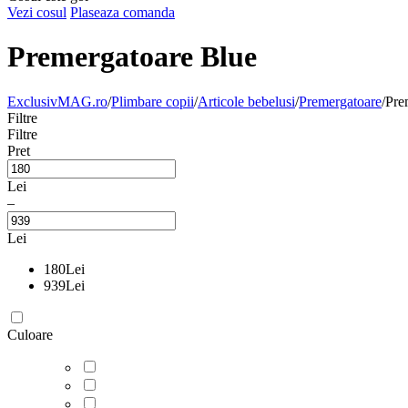
Vezi cosul
Plaseaza comanda
Premergatoare Blue
ExclusivMAG.ro
/
Plimbare copii
/
Articole bebelusi
/
Premergatoare
/
Pre
Filtre
Filtre
Pret
Lei
–
Lei
180
Lei
939
Lei
Culoare