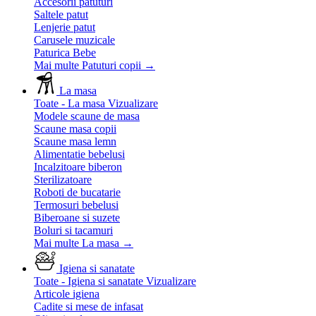
Accesorii patuturi
Saltele patut
Lenjerie patut
Carusele muzicale
Paturica Bebe
Mai multe Patuturi copii
→
La masa
Toate - La masa
Vizualizare
Modele scaune de masa
Scaune masa copii
Scaune masa lemn
Alimentatie bebelusi
Incalzitoare biberon
Sterilizatoare
Roboti de bucatarie
Termosuri bebelusi
Biberoane si suzete
Boluri si tacamuri
Mai multe La masa
→
Igiena si sanatate
Toate - Igiena si sanatate
Vizualizare
Articole igiena
Cadite si mese de infasat