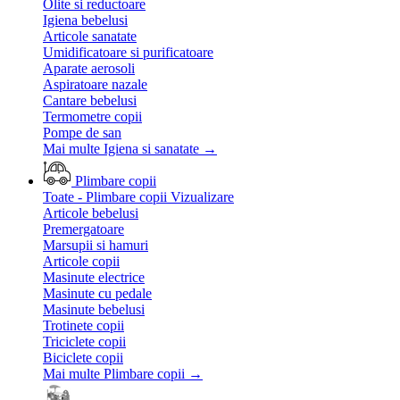
Olite si reductoare
Igiena bebelusi
Articole sanatate
Umidificatoare si purificatoare
Aparate aerosoli
Aspiratoare nazale
Cantare bebelusi
Termometre copii
Pompe de san
Mai multe Igiena si sanatate
→
Plimbare copii
Toate - Plimbare copii
Vizualizare
Articole bebelusi
Premergatoare
Marsupii si hamuri
Articole copii
Masinute electrice
Masinute cu pedale
Masinute bebelusi
Trotinete copii
Triciclete copii
Biciclete copii
Mai multe Plimbare copii
→