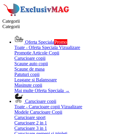
Categorii
Categorii
Oferta Speciala
Promo
Toate - Oferta Speciala
Vizualizare
Promotie Articole Copii
Carucioare copii
Scaune auto copii
Scaune de masa
Patuturi copii
Leagane si Balansoare
Masinute copii
Mai multe Oferta Speciala
→
Carucioare copii
Toate - Carucioare copii
Vizualizare
Modele Carucioare Copii
Carucioare sport
Carucioare 2 in 1
Carucioare 3 in 1
Carucioare gemeni si tripleti