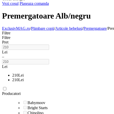
Vezi cosul
Plaseaza comanda
Premergatoare Alb/negru
ExclusivMAG.ro
/
Plimbare copii
/
Articole bebelusi
/
Premergatoare
/
Pre
Filtre
Filtre
Pret
Lei
–
Lei
210
Lei
210
Lei
Producatori
Babymoov
Bright Starts
Chipolino