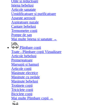
Olite si reductoare
Igiena bebelusi
Articole sanatate
Umidificatoare si purificatoare
Aparate aerosoli
Aspiratoare nazale
Cantare bebelusi
Termometre copii
Pompe de san
Mai multe Igiena si sanatate
→
Plimbare copii
Toate - Plimbare copii
Vizualizare
Articole bebelusi
Premergatoare
Marsupii si hamuri
Articole copii
Masinute electrice
Masinute cu pedale
Masinute bebelusi
Trotinete copii
Triciclete copii
Biciclete copii
Mai multe Plimbare copii
→