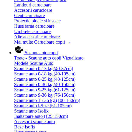
Landouri carucioare
Accesorii carucioare
Genti carucioare
Protectie ploaie si insecte
Huse iarna carucioare
Umbrele carucioare
Alte accesorii carucioare
Mai multe Carucioare copii
→
Scaune auto copii
Toate - Scaune auto copii
Vizualizare
Modele Scaune Auto
Scaune auto 0-13 kg (40-87cm)
Scaune auto 0-18 kg (40-105cm)
Scaune auto 0-25 kg (40-125cm)
Scaune auto 0-36 kg (40-150cm)
Scaune auto 9-25 kg (61-125cm)
Scaune auto 9-36 kg (76-150cm)
Scaune auto 15-36 kg (100-150cm)
Scaune auto i-Size (61-105cm)
Scaune auto Isofix
Inaltatoare auto (125-150cm)
Accesorii scaune auto
Baze Isofix