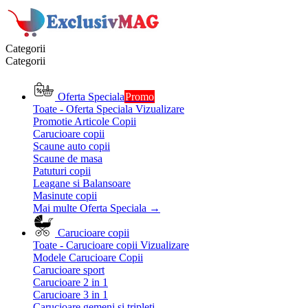
Categorii
Categorii
Oferta Speciala
Promo
Toate - Oferta Speciala
Vizualizare
Promotie Articole Copii
Carucioare copii
Scaune auto copii
Scaune de masa
Patuturi copii
Leagane si Balansoare
Masinute copii
Mai multe Oferta Speciala
→
Carucioare copii
Toate - Carucioare copii
Vizualizare
Modele Carucioare Copii
Carucioare sport
Carucioare 2 in 1
Carucioare 3 in 1
Carucioare gemeni si tripleti