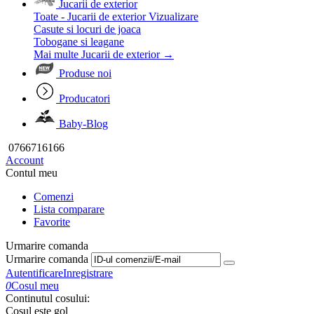
Jucarii de exterior
Toate - Jucarii de exterior
Vizualizare
Casute si locuri de joaca
Tobogane si leagane
Mai multe Jucarii de exterior
→
Produse noi
Producatori
Baby-Blog
0766716166
Account
Contul meu
Comenzi
Lista comparare
Favorite
Urmarire comanda
Urmarire comanda
Autentificare
Inregistrare
0
Cosul meu
Continutul cosului:
Cosul este gol