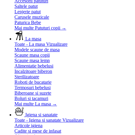
Accesorii patuturi
Saltele patut
Lenjerie patut
Carusele muzicale
Paturica Bebe
Mai multe Patuturi copii
→
La masa
Toate - La masa
Vizualizare
Modele scaune de masa
Scaune masa copii
Scaune masa lemn
Alimentatie bebelusi
Incalzitoare biberon
Sterilizatoare
Roboti de bucatarie
Termosuri bebelusi
Biberoane si suzete
Boluri si tacamuri
Mai multe La masa
→
Igiena si sanatate
Toate - Igiena si sanatate
Vizualizare
Articole igiena
Cadite si mese de infasat