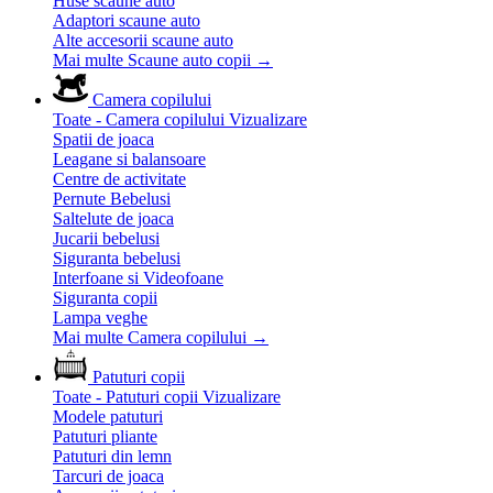
Huse scaune auto
Adaptori scaune auto
Alte accesorii scaune auto
Mai multe Scaune auto copii
→
Camera copilului
Toate - Camera copilului
Vizualizare
Spatii de joaca
Leagane si balansoare
Centre de activitate
Pernute Bebelusi
Saltelute de joaca
Jucarii bebelusi
Siguranta bebelusi
Interfoane si Videofoane
Siguranta copii
Lampa veghe
Mai multe Camera copilului
→
Patuturi copii
Toate - Patuturi copii
Vizualizare
Modele patuturi
Patuturi pliante
Patuturi din lemn
Tarcuri de joaca