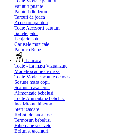
Toate Modele patuturi
Patuturi pliante
Patuturi din lemn
Tarcuri de joaca
Accesorii patuturi
Toate Accesorii patuturi
Saltele patut
Lenjerie patut
Carusele muzicale
Paturica Bebe
La masa
Toate - La masa
Vizualizare
Modele scaune de masa
Toate Modele scaune de masa
Scaune masa copii
Scaune masa lemn
Alimentatie bebelusi
Toate Alimentatie bebelusi
Incalzitoare biberon
Sterilizatoare
Roboti de bucatarie
Termosuri bebelusi
Biberoane si suzete
Boluri si tacamuri