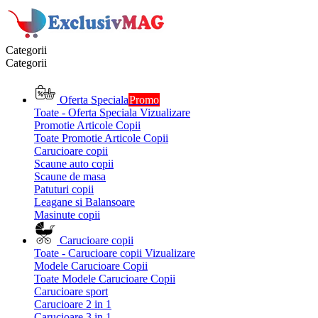
Categorii
Categorii
Oferta Speciala
Promo
Toate - Oferta Speciala
Vizualizare
Promotie Articole Copii
Toate Promotie Articole Copii
Carucioare copii
Scaune auto copii
Scaune de masa
Patuturi copii
Leagane si Balansoare
Masinute copii
Carucioare copii
Toate - Carucioare copii
Vizualizare
Modele Carucioare Copii
Toate Modele Carucioare Copii
Carucioare sport
Carucioare 2 in 1
Carucioare 3 in 1