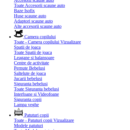
Accesorii scaune auto
Toate Accesorii scaune auto
Baze Isofix
Huse scaune auto
Adaptori scaune auto
Alte accesorii scaune auto
Camera copilului
Toate - Camera copilului
Vizualizare
Spatii de joaca
Toate Spatii de joaca
Leagane si balansoare
Centre de activitate
Pernute Bebelusi
Saltelute de joaca
Jucarii bebelusi
Siguranta bebelusi
Toate Siguranta bebelusi
Interfoane si Videofoane
Siguranta copii
Lampa veghe
Patuturi copii
Toate - Patuturi copii
Vizualizare
Modele patuturi