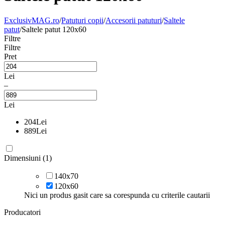
ExclusivMAG.ro
/
Patuturi copii
/
Accesorii patuturi
/
Saltele
patut
/
Saltele patut 120x60
Filtre
Filtre
Pret
Lei
–
Lei
204
Lei
889
Lei
Dimensiuni (1)
140x70
120x60
Nici un produs gasit care sa corespunda cu criterile cautarii
Producatori