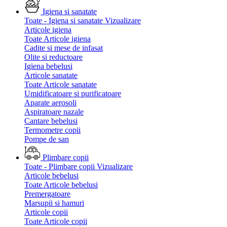
Igiena si sanatate
Toate - Igiena si sanatate
Vizualizare
Articole igiena
Toate Articole igiena
Cadite si mese de infasat
Olite si reductoare
Igiena bebelusi
Articole sanatate
Toate Articole sanatate
Umidificatoare si purificatoare
Aparate aerosoli
Aspiratoare nazale
Cantare bebelusi
Termometre copii
Pompe de san
Plimbare copii
Toate - Plimbare copii
Vizualizare
Articole bebelusi
Toate Articole bebelusi
Premergatoare
Marsupii si hamuri
Articole copii
Toate Articole copii