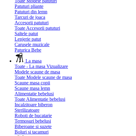
Toate Modele patuturi
Patuturi pliante
Patuturi din lemn
Tarcuri de joaca
Accesorii patuturi
Toate Accesorii patuturi
Saltele patut
Lenjerie patut
Carusele muzicale
Paturica Bebe
La masa
Toate - La masa
Vizualizare
Modele scaune de masa
Toate Modele scaune de masa
Scaune masa copii
Scaune masa lemn
Alimentatie bebelusi
Toate Alimentatie bebelusi
Incalzitoare biberon
Sterilizatoare
Roboti de bucatarie
Termosuri bebelusi
Biberoane si suzete
Boluri si tacamuri