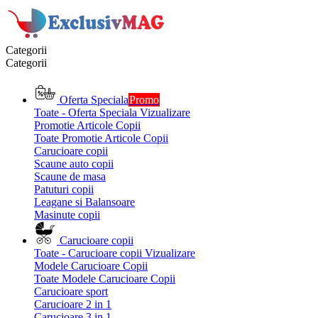
Categorii
Categorii
Oferta Speciala
Promo
Toate - Oferta Speciala
Vizualizare
Promotie Articole Copii
Toate Promotie Articole Copii
Carucioare copii
Scaune auto copii
Scaune de masa
Patuturi copii
Leagane si Balansoare
Masinute copii
Carucioare copii
Toate - Carucioare copii
Vizualizare
Modele Carucioare Copii
Toate Modele Carucioare Copii
Carucioare sport
Carucioare 2 in 1
Carucioare 3 in 1