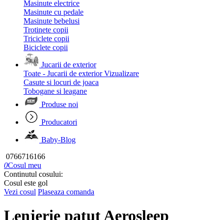
Masinute electrice
Masinute cu pedale
Masinute bebelusi
Trotinete copii
Triciclete copii
Biciclete copii
Jucarii de exterior
Toate - Jucarii de exterior
Vizualizare
Casute si locuri de joaca
Tobogane si leagane
Produse noi
Producatori
Baby-Blog
0766716166
0
Cosul meu
Continutul cosului:
Cosul este gol
Vezi cosul
Plaseaza comanda
Lenjerie patut Aerosleep