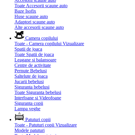
Accesorii scaune auto
Toate Accesorii scaune auto
Baze Isofix
Huse scaune auto
Adaptori scaune auto
Alte accesorii scaune auto
Camera copilului
Toate - Camera copilului
Vizualizare
Spatii de joaca
Toate Spatii de joaca
Leagane si balansoare
Centre de activitate
Pernute Bebelusi
Saltelute de joaca
Jucarii bebelusi
Siguranta bebelusi
Toate Siguranta bebelusi
Interfoane si Videofoane
Siguranta copii
Lampa veghe
Patuturi copii
Toate - Patuturi copii
Vizualizare
Modele patuturi