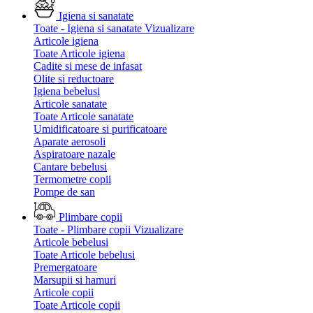
Igiena si sanatate
Toate - Igiena si sanatate
Vizualizare
Articole igiena
Toate Articole igiena
Cadite si mese de infasat
Olite si reductoare
Igiena bebelusi
Articole sanatate
Toate Articole sanatate
Umidificatoare si purificatoare
Aparate aerosoli
Aspiratoare nazale
Cantare bebelusi
Termometre copii
Pompe de san
Plimbare copii
Toate - Plimbare copii
Vizualizare
Articole bebelusi
Toate Articole bebelusi
Premergatoare
Marsupii si hamuri
Articole copii
Toate Articole copii