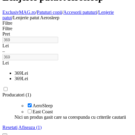
ExclusivMAG.ro
/
Patuturi copii
/
Accesorii patuturi
/
Lenjerie
patut
/
Lenjerie patut Aerosleep
Filtre
Filtre
Pret
Lei
–
Lei
369
Lei
369
Lei
Producatori (1)
AeroSleep
East Coast
Nici un produs gasit care sa corespunda cu criterile cautarii
Resetati
Afiseaza (1)