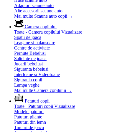
Huse scaune auto
Adaptori scaune auto
Alte accesorii scaune auto
Mai multe Scaune auto copii
→
Camera copilului
Toate - Camera copilului
Vizualizare
Spatii de joaca
Leagane si balansoare
Centre de activitate
Pernute Bebelusi
Saltelute de joaca
Jucarii bebelusi
Siguranta bebelusi
Interfoane si Videofoane
Siguranta copii
Lampa veghe
Mai multe Camera copilului
→
Patuturi copii
Toate - Patuturi copii
Vizualizare
Modele patuturi
Patuturi pliante
Patuturi din lemn
Tarcuri de joaca