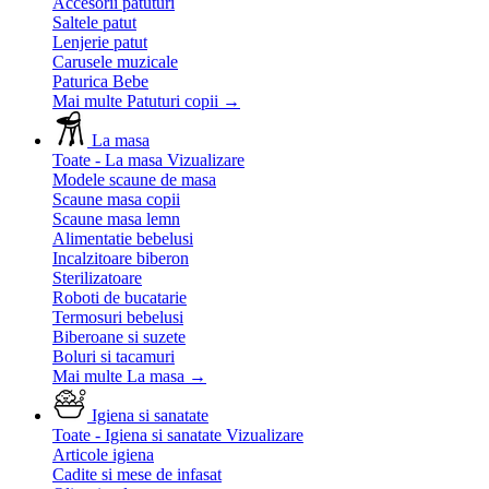
Accesorii patuturi
Saltele patut
Lenjerie patut
Carusele muzicale
Paturica Bebe
Mai multe Patuturi copii
→
La masa
Toate - La masa
Vizualizare
Modele scaune de masa
Scaune masa copii
Scaune masa lemn
Alimentatie bebelusi
Incalzitoare biberon
Sterilizatoare
Roboti de bucatarie
Termosuri bebelusi
Biberoane si suzete
Boluri si tacamuri
Mai multe La masa
→
Igiena si sanatate
Toate - Igiena si sanatate
Vizualizare
Articole igiena
Cadite si mese de infasat