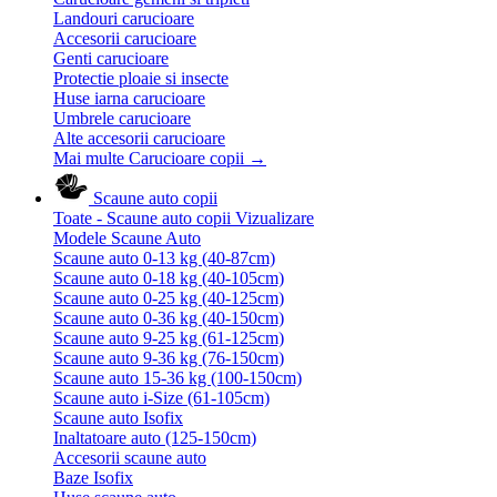
Landouri carucioare
Accesorii carucioare
Genti carucioare
Protectie ploaie si insecte
Huse iarna carucioare
Umbrele carucioare
Alte accesorii carucioare
Mai multe Carucioare copii
→
Scaune auto copii
Toate - Scaune auto copii
Vizualizare
Modele Scaune Auto
Scaune auto 0-13 kg (40-87cm)
Scaune auto 0-18 kg (40-105cm)
Scaune auto 0-25 kg (40-125cm)
Scaune auto 0-36 kg (40-150cm)
Scaune auto 9-25 kg (61-125cm)
Scaune auto 9-36 kg (76-150cm)
Scaune auto 15-36 kg (100-150cm)
Scaune auto i-Size (61-105cm)
Scaune auto Isofix
Inaltatoare auto (125-150cm)
Accesorii scaune auto
Baze Isofix