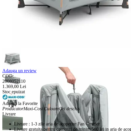
Adauga un review
COD:
2008052110
1.369,00
Lei
Stoc epuizat
Adauga la Favorite
Producator
Maxi-Cosi
Culoare
Gri deschis
Livrare
Livrare : 1-3 zile aria de acoperire Fan Courier
Livrare gratuita pentru comenzi de minim 500 lei in aria de aco