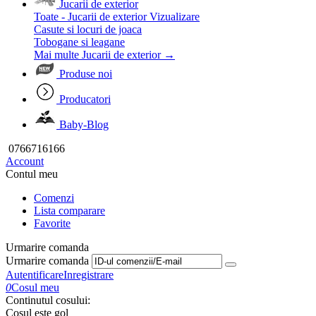
Jucarii de exterior
Toate - Jucarii de exterior
Vizualizare
Casute si locuri de joaca
Tobogane si leagane
Mai multe Jucarii de exterior
→
Produse noi
Producatori
Baby-Blog
0766716166
Account
Contul meu
Comenzi
Lista comparare
Favorite
Urmarire comanda
Urmarire comanda
Autentificare
Inregistrare
0
Cosul meu
Continutul cosului:
Cosul este gol