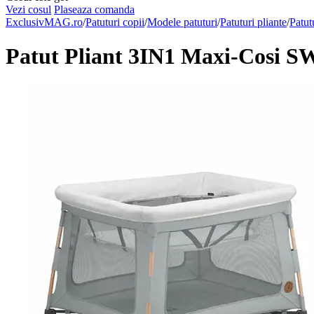
Vezi cosul
Plaseaza comanda
ExclusivMAG.ro
/
Patuturi copii
/
Modele patuturi
/
Patuturi pliante
/
Patut
Patut Pliant 3IN1 Maxi-Cos