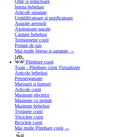
Olite si reductoare
Igiena bebelusi
Articole sanatate
Umidificatoare si purificatoare
Aparate aerosoli
Aspiratoare nazale
Cantare bebelusi
Termometre copii
Pompe de san
Mai multe Igiena si sanatate
→
Plimbare copii
Toate - Plimbare copii
Vizualizare
Articole bebelusi
Premergatoare
Marsupii si hamuri
Articole copii
Masinute electrice
Masinute cu pedale
Masinute bebelusi
Trotinete copii
Triciclete copii
Biciclete copii
Mai multe Plimbare copii
→