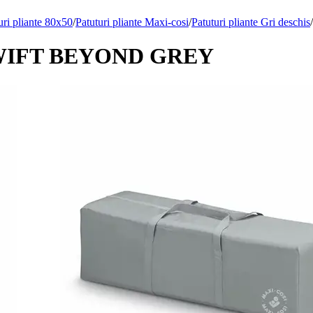
uri pliante 80x50
/
Patuturi pliante Maxi-cosi
/
Patuturi pliante Gri deschis
/
i SWIFT BEYOND GREY