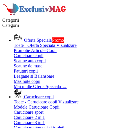
Categorii
Categorii
Oferta Speciala
Promo
Toate - Oferta Speciala
Vizualizare
Promotie Articole Copii
Carucioare copii
Scaune auto copii
Scaune de masa
Patuturi copii
Leagane si Balansoare
Masinute copii
Mai multe Oferta Speciala
→
Carucioare copii
Toate - Carucioare copii
Vizualizare
Modele Carucioare Copii
Carucioare sport
Carucioare 2 in 1
Carucioare 3 in 1
Carucioare gemeni si tripleti