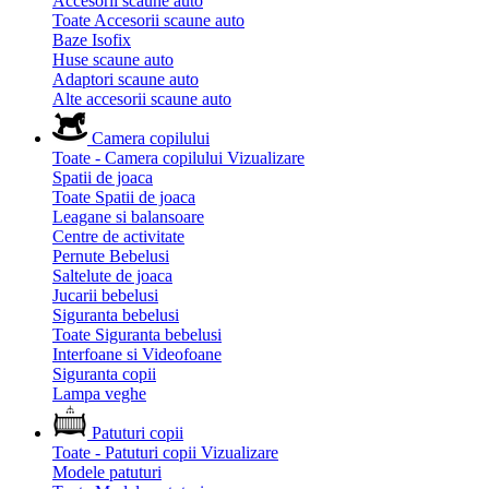
Accesorii scaune auto
Toate Accesorii scaune auto
Baze Isofix
Huse scaune auto
Adaptori scaune auto
Alte accesorii scaune auto
Camera copilului
Toate - Camera copilului
Vizualizare
Spatii de joaca
Toate Spatii de joaca
Leagane si balansoare
Centre de activitate
Pernute Bebelusi
Saltelute de joaca
Jucarii bebelusi
Siguranta bebelusi
Toate Siguranta bebelusi
Interfoane si Videofoane
Siguranta copii
Lampa veghe
Patuturi copii
Toate - Patuturi copii
Vizualizare
Modele patuturi