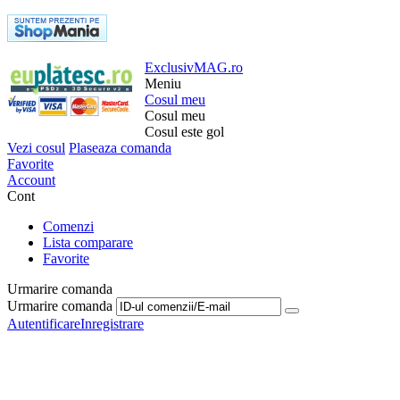
ExclusivMAG.ro
Meniu
Cosul meu
Cosul meu
Cosul este gol
Vezi cosul
Plaseaza comanda
Favorite
Account
Cont
Comenzi
Lista comparare
Favorite
Urmarire comanda
Urmarire comanda
Autentificare
Inregistrare