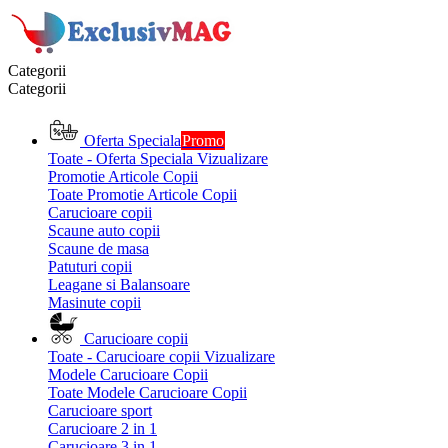
Categorii
Categorii
Oferta Speciala
Promo
Toate - Oferta Speciala
Vizualizare
Promotie Articole Copii
Toate Promotie Articole Copii
Carucioare copii
Scaune auto copii
Scaune de masa
Patuturi copii
Leagane si Balansoare
Masinute copii
Carucioare copii
Toate - Carucioare copii
Vizualizare
Modele Carucioare Copii
Toate Modele Carucioare Copii
Carucioare sport
Carucioare 2 in 1
Carucioare 3 in 1