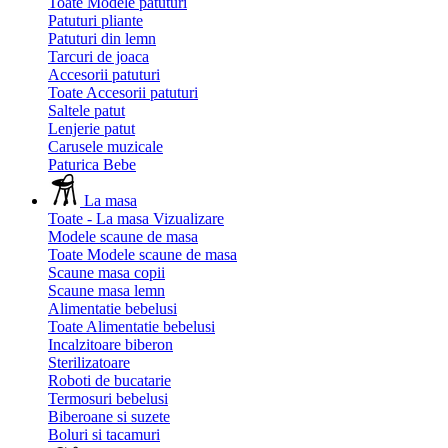
Toate Modele patuturi
Patuturi pliante
Patuturi din lemn
Tarcuri de joaca
Accesorii patuturi
Toate Accesorii patuturi
Saltele patut
Lenjerie patut
Carusele muzicale
Paturica Bebe
La masa
Toate - La masa
Vizualizare
Modele scaune de masa
Toate Modele scaune de masa
Scaune masa copii
Scaune masa lemn
Alimentatie bebelusi
Toate Alimentatie bebelusi
Incalzitoare biberon
Sterilizatoare
Roboti de bucatarie
Termosuri bebelusi
Biberoane si suzete
Boluri si tacamuri