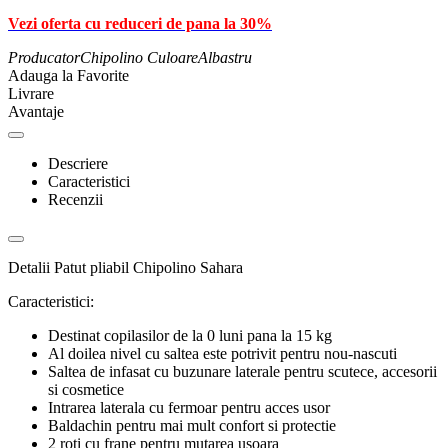
Vezi oferta cu reduceri de pana la 30%
Producator
Chipolino
Culoare
Albastru
Adauga la Favorite
Livrare
Avantaje
Descriere
Caracteristici
Recenzii
Detalii Patut pliabil Chipolino Sahara
Caracteristici:
Destinat copilasilor de la 0 luni pana la 15 kg
Al doilea nivel cu saltea este potrivit pentru nou-nascuti
Saltea de infasat cu buzunare laterale pentru scutece, accesorii
si cosmetice
Intrarea laterala cu fermoar pentru acces usor
Baldachin pentru mai mult confort si protectie
2 roti cu frane pentru mutarea usoara