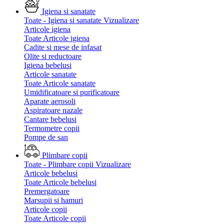
Igiena si sanatate
Toate - Igiena si sanatate
Vizualizare
Articole igiena
Toate Articole igiena
Cadite si mese de infasat
Olite si reductoare
Igiena bebelusi
Articole sanatate
Toate Articole sanatate
Umidificatoare si purificatoare
Aparate aerosoli
Aspiratoare nazale
Cantare bebelusi
Termometre copii
Pompe de san
Plimbare copii
Toate - Plimbare copii
Vizualizare
Articole bebelusi
Toate Articole bebelusi
Premergatoare
Marsupii si hamuri
Articole copii
Toate Articole copii