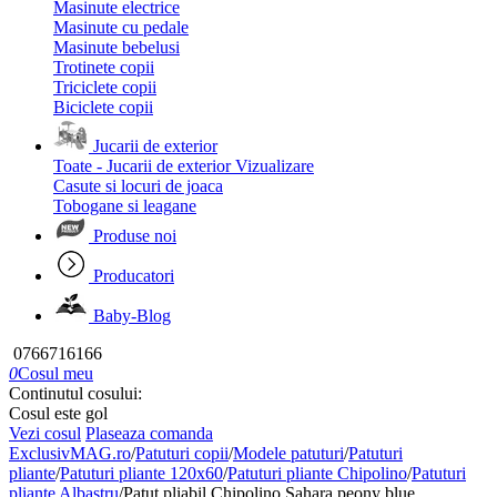
Masinute electrice
Masinute cu pedale
Masinute bebelusi
Trotinete copii
Triciclete copii
Biciclete copii
Jucarii de exterior
Toate - Jucarii de exterior
Vizualizare
Casute si locuri de joaca
Tobogane si leagane
Produse noi
Producatori
Baby-Blog
0766716166
0
Cosul meu
Continutul cosului:
Cosul este gol
Vezi cosul
Plaseaza comanda
ExclusivMAG.ro
/
Patuturi copii
/
Modele patuturi
/
Patuturi
pliante
/
Patuturi pliante 120x60
/
Patuturi pliante Chipolino
/
Patuturi
pliante Albastru
/
Patut pliabil Chipolino Sahara peony blue