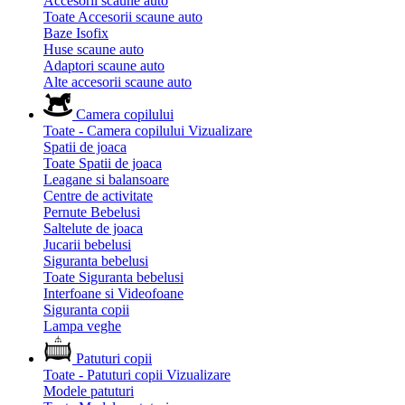
Accesorii scaune auto
Toate Accesorii scaune auto
Baze Isofix
Huse scaune auto
Adaptori scaune auto
Alte accesorii scaune auto
Camera copilului
Toate - Camera copilului
Vizualizare
Spatii de joaca
Toate Spatii de joaca
Leagane si balansoare
Centre de activitate
Pernute Bebelusi
Saltelute de joaca
Jucarii bebelusi
Siguranta bebelusi
Toate Siguranta bebelusi
Interfoane si Videofoane
Siguranta copii
Lampa veghe
Patuturi copii
Toate - Patuturi copii
Vizualizare
Modele patuturi