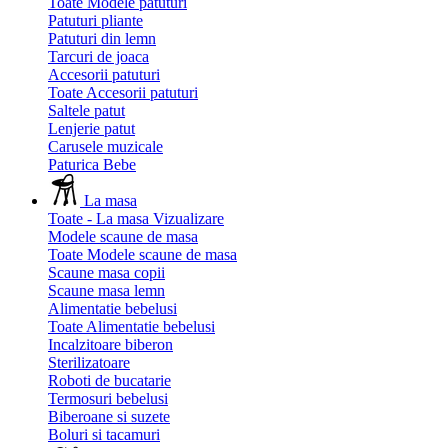
Toate Modele patuturi
Patuturi pliante
Patuturi din lemn
Tarcuri de joaca
Accesorii patuturi
Toate Accesorii patuturi
Saltele patut
Lenjerie patut
Carusele muzicale
Paturica Bebe
La masa
Toate - La masa
Vizualizare
Modele scaune de masa
Toate Modele scaune de masa
Scaune masa copii
Scaune masa lemn
Alimentatie bebelusi
Toate Alimentatie bebelusi
Incalzitoare biberon
Sterilizatoare
Roboti de bucatarie
Termosuri bebelusi
Biberoane si suzete
Boluri si tacamuri