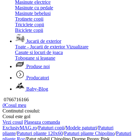
Masinute electrice
Masinute cu pedale
Masinute bebelusi
Trotinete copii
Triciclete copii
Biciclete copii
Jucarii de exterior
Toate - Jucarii de exterior
Vizualizare
Casute si locuri de joaca
Tobogane si leagane
Produse noi
Producatori
Baby-Blog
0766716166
0
Cosul meu
Continutul cosului:
Cosul este gol
Vezi cosul
Plaseaza comanda
ExclusivMAG.ro
/
Patuturi copii
/
Modele patuturi
/
Patuturi
pliante
/
Patuturi pliante 120x60
/
Patuturi pliante Chipolino
/
Patuturi
pliante Roz
/
Patut pliabil Chipolino Dorme Peony Pink