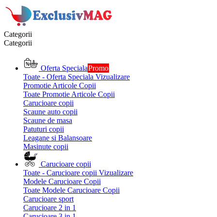
Categorii
Categorii
Oferta Speciala
Promo
Toate - Oferta Speciala
Vizualizare
Promotie Articole Copii
Toate Promotie Articole Copii
Carucioare copii
Scaune auto copii
Scaune de masa
Patuturi copii
Leagane si Balansoare
Masinute copii
Carucioare copii
Toate - Carucioare copii
Vizualizare
Modele Carucioare Copii
Toate Modele Carucioare Copii
Carucioare sport
Carucioare 2 in 1
Carucioare 3 in 1