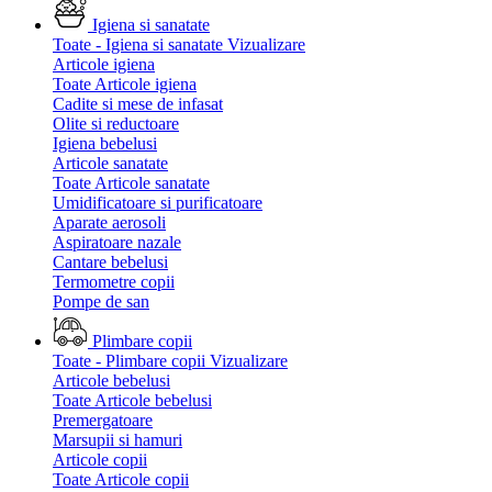
Igiena si sanatate
Toate - Igiena si sanatate
Vizualizare
Articole igiena
Toate Articole igiena
Cadite si mese de infasat
Olite si reductoare
Igiena bebelusi
Articole sanatate
Toate Articole sanatate
Umidificatoare si purificatoare
Aparate aerosoli
Aspiratoare nazale
Cantare bebelusi
Termometre copii
Pompe de san
Plimbare copii
Toate - Plimbare copii
Vizualizare
Articole bebelusi
Toate Articole bebelusi
Premergatoare
Marsupii si hamuri
Articole copii
Toate Articole copii