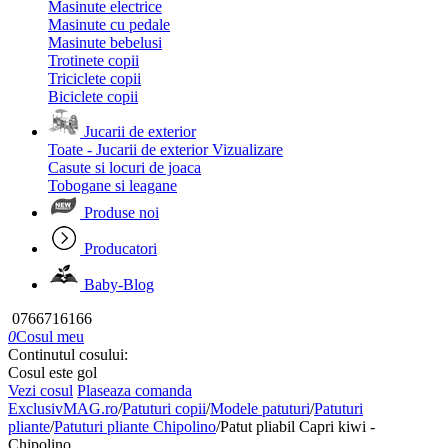
Masinute electrice
Masinute cu pedale
Masinute bebelusi
Trotinete copii
Triciclete copii
Biciclete copii
Jucarii de exterior
Toate - Jucarii de exterior
Vizualizare
Casute si locuri de joaca
Tobogane si leagane
Produse noi
Producatori
Baby-Blog
0766716166
0
Cosul meu
Continutul cosului:
Cosul este gol
Vezi cosul
Plaseaza comanda
ExclusivMAG.ro
/
Patuturi copii
/
Modele patuturi
/
Patuturi
pliante
/
Patuturi pliante Chipolino
/
Patut pliabil Capri kiwi -
Chipolino