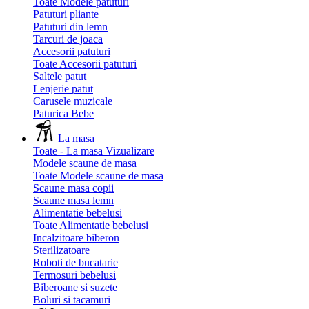
Toate Modele patuturi
Patuturi pliante
Patuturi din lemn
Tarcuri de joaca
Accesorii patuturi
Toate Accesorii patuturi
Saltele patut
Lenjerie patut
Carusele muzicale
Paturica Bebe
La masa
Toate - La masa
Vizualizare
Modele scaune de masa
Toate Modele scaune de masa
Scaune masa copii
Scaune masa lemn
Alimentatie bebelusi
Toate Alimentatie bebelusi
Incalzitoare biberon
Sterilizatoare
Roboti de bucatarie
Termosuri bebelusi
Biberoane si suzete
Boluri si tacamuri