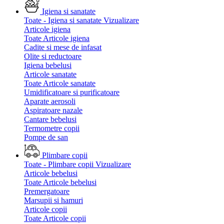
Igiena si sanatate
Toate - Igiena si sanatate
Vizualizare
Articole igiena
Toate Articole igiena
Cadite si mese de infasat
Olite si reductoare
Igiena bebelusi
Articole sanatate
Toate Articole sanatate
Umidificatoare si purificatoare
Aparate aerosoli
Aspiratoare nazale
Cantare bebelusi
Termometre copii
Pompe de san
Plimbare copii
Toate - Plimbare copii
Vizualizare
Articole bebelusi
Toate Articole bebelusi
Premergatoare
Marsupii si hamuri
Articole copii
Toate Articole copii