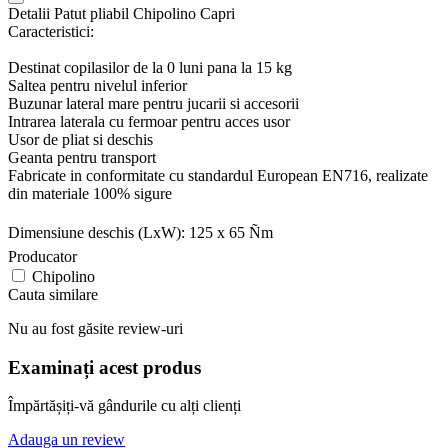
Detalii Patut pliabil Chipolino Capri
Caracteristici:
Destinat copilasilor de la 0 luni pana la 15 kg
Saltea pentru nivelul inferior
Buzunar lateral mare pentru jucarii si accesorii
Intrarea laterala cu fermoar pentru acces usor
Usor de pliat si deschis
Geanta pentru transport
Fabricate in conformitate cu standardul European EN716, realizate
din materiale 100% sigure
Dimensiune deschis (LxW): 125 x 65 Ñm
Producator
Chipolino
Cauta similare
Nu au fost găsite review-uri
Examinați acest produs
Împărtășiți-vă gândurile cu alți clienți
Adauga un review