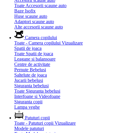
Accesorii scaune auto
Toate Accesorii scaune auto
Baze Isofix
Huse scaune auto
Adaptori scaune auto
Alte accesorii scaune auto
Camera copilului
Toate - Camera copilului
Vizualizare
Spatii de joaca
Toate Spatii de joaca
Leagane si balansoare
Centre de activitate
Pernute Bebelusi
Saltelute de joaca
Jucarii bebelusi
Siguranta bebelusi
Toate Siguranta bebelusi
Interfoane si Videofoane
Siguranta copii
Lampa veghe
Patuturi copii
Toate - Patuturi copii
Vizualizare
Modele patuturi