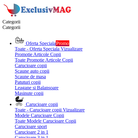
Categorii
Categorii
Oferta Speciala
Promo
Toate - Oferta Speciala
Vizualizare
Promotie Articole Copii
Toate Promotie Articole Copii
Carucioare copii
Scaune auto copii
Scaune de masa
Patuturi copii
Leagane si Balansoare
Masinute copii
Carucioare copii
Toate - Carucioare copii
Vizualizare
Modele Carucioare Copii
Toate Modele Carucioare Copii
Carucioare sport
Carucioare 2 in 1
Carucioare 3 in 1