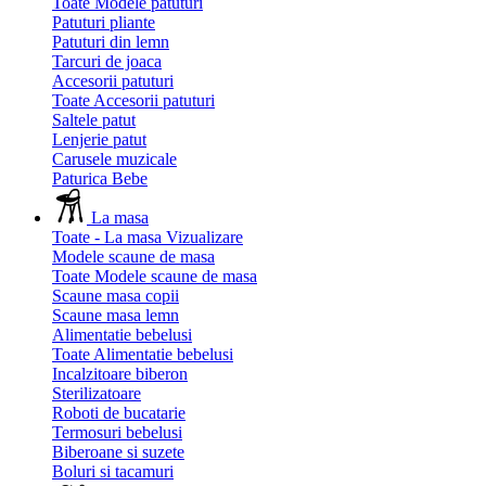
Toate Modele patuturi
Patuturi pliante
Patuturi din lemn
Tarcuri de joaca
Accesorii patuturi
Toate Accesorii patuturi
Saltele patut
Lenjerie patut
Carusele muzicale
Paturica Bebe
La masa
Toate - La masa
Vizualizare
Modele scaune de masa
Toate Modele scaune de masa
Scaune masa copii
Scaune masa lemn
Alimentatie bebelusi
Toate Alimentatie bebelusi
Incalzitoare biberon
Sterilizatoare
Roboti de bucatarie
Termosuri bebelusi
Biberoane si suzete
Boluri si tacamuri