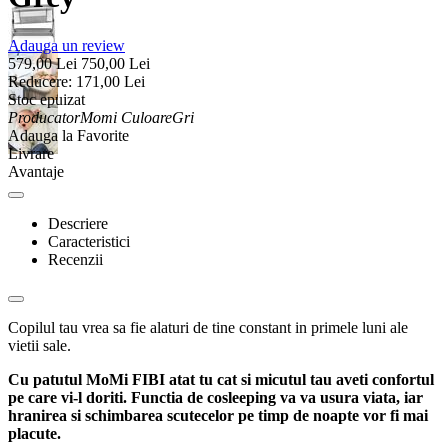
Adauga un review
579,00
Lei
750,00
Lei
Reducere:
171,00
Lei
Stoc epuizat
Producator
Momi
Culoare
Gri
Adauga la Favorite
Livrare
Avantaje
Descriere
Caracteristici
Recenzii
Copilul tau vrea sa fie alaturi de tine constant in primele luni ale
vietii sale.
Cu patutul MoMi FIBI atat tu cat si micutul tau aveti confortul
pe care vi-l doriti. Functia de cosleeping va va usura viata, iar
hranirea si schimbarea scutecelor pe timp de noapte vor fi mai
placute.