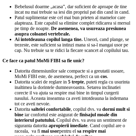
Bebelusul doarme „acasa”, dar suficient de aproape de tine
incat nu mai trebuie sa iesi din propriul pat din cand in cand.
Patul suplimentar este cel mai bun prieten al mamelor care
alapteaza. Este capabil sa elimine complet ridicarea si mersul
pe timp de noapte.
De asemenea, va usureaza presiunea
asupra coloanei vertebrale.
Ai intotdeauna copilul langa tine.
Uneori, cand plange, se
trezeste, este suficient sa intinzi mana si sa-l mangai usor pe
cap. Nu trebuie sa te ridici la fiecare scancet al copilului tau.
Ce face ca patul MoMi FIBI sa fie unic?
Datorita dimensiunilor sale compacte si a greutatii usoare,
MoMi FIBI este, de asemenea, perfect ca un
cos
.
Datorita scalei de reglare in
5 trepte
, puteti regla cu usurinta
inaltimea la dorintele dumneavoastra. Setarea inclinatiei
corecte il va ajuta sa respire mai bine in timpul curgerii
nasului. Aceasta inseamna ca aveti intotdeauna la indemana
tot ce aveti nevoie.
Datorita
saltelei confortabile
, copilul dvs. va
dormi mult si
bine
iar confortul este asigurat de
finisajul moale din
interiorul patutului.
Copilul dvs. va avea un sentiment de
siguranta datorita
apropierii imediate
. Cand copilul are o
raceala, va fi
mai usor
pentru el
sa respire mai