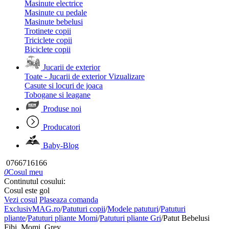
Masinute electrice
Masinute cu pedale
Masinute bebelusi
Trotinete copii
Triciclete copii
Biciclete copii
Jucarii de exterior
Toate - Jucarii de exterior
Vizualizare
Casute si locuri de joaca
Tobogane si leagane
Produse noi
Producatori
Baby-Blog
0766716166
0
Cosul meu
Continutul cosului:
Cosul este gol
Vezi cosul
Plaseaza comanda
ExclusivMAG.ro
/
Patuturi copii
/
Modele patuturi
/
Patuturi
pliante
/
Patuturi pliante Momi
/
Patuturi pliante Gri
/
Patut Bebelusi
Fibi, Momi, Grey