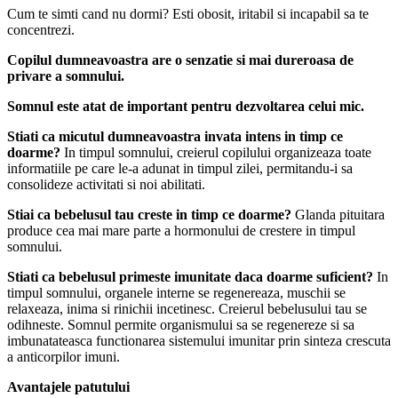
Cum te simti cand nu dormi? Esti obosit, iritabil si incapabil sa te
concentrezi.
Copilul dumneavoastra are o senzatie si mai dureroasa de
privare a somnului.
Somnul este atat de important pentru dezvoltarea celui mic.
Stiati ca micutul dumneavoastra invata intens in timp ce
doarme?
In timpul somnului, creierul copilului organizeaza toate
informatiile pe care le-a adunat in timpul zilei, permitandu-i sa
consolideze activitati si noi abilitati.
Stiai ca bebelusul tau creste in timp ce doarme?
Glanda pituitara
produce cea mai mare parte a hormonului de crestere in timpul
somnului.
Stiati ca bebelusul primeste imunitate daca doarme suficient?
In
timpul somnului, organele interne se regenereaza, muschii se
relaxeaza, inima si rinichii incetinesc. Creierul bebelusului tau se
odihneste. Somnul permite organismului sa se regenereze si sa
imbunatateasca functionarea sistemului imunitar prin sinteza crescuta
a anticorpilor imuni.
Avantajele patutului