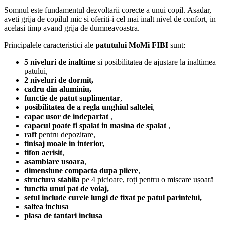
Somnul este fundamentul dezvoltarii corecte a unui copil. Asadar,
aveti grija de copilul mic si oferiti-i cel mai inalt nivel de confort, in
acelasi timp avand grija de dumneavoastra.
Principalele caracteristici ale
patutului MoMi FIBI
sunt:
5 niveluri de inaltime
si posibilitatea de ajustare la inaltimea
patului,
2 niveluri de dormit,
cadru din aluminiu,
functie de patut suplimentar
,
posibilitatea de a regla unghiul saltelei
,
capac usor de indepartat
,
capacul poate fi spalat in masina de spalat
,
raft
pentru depozitare,
finisaj moale in interior,
tifon aerisit
,
asamblare usoara
,
dimensiune compacta dupa pliere
,
structura stabila
pe 4 picioare, roți pentru o mișcare ușoară
functia unui pat de voiaj,
setul include curele lungi de fixat pe patul parintelui,
saltea inclusa
plasa de tantari inclusa