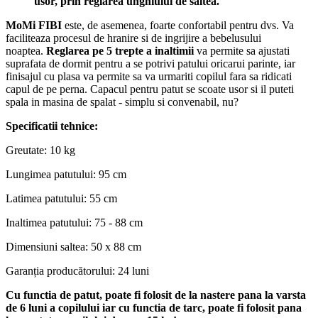
usor, prin reglarea unghiului de saltea.
MoMi FIBI
este, de asemenea, foarte confortabil pentru dvs. Va
faciliteaza procesul de hranire si de ingrijire a bebelusului
noaptea.
Reglarea pe 5 trepte a inaltimii
va permite sa ajustati
suprafata de dormit pentru a se potrivi patului oricarui parinte, iar
finisajul cu plasa va permite sa va urmariti copilul fara sa ridicati
capul de pe perna. Capacul pentru patut se scoate usor si il puteti
spala in masina de spalat - simplu si convenabil, nu?
Specificatii tehnice:
Greutate: 10 kg
Lungimea patutului: 95 cm
Latimea patutului: 55 cm
Inaltimea patutului: 75 - 88 cm
Dimensiuni saltea: 50 x 88 cm
Garanția producătorului: 24 luni
Cu functia de patut, poate fi folosit de la nastere pana la varsta
de 6 luni a copilului iar cu functia de tarc, poate fi folosit pana