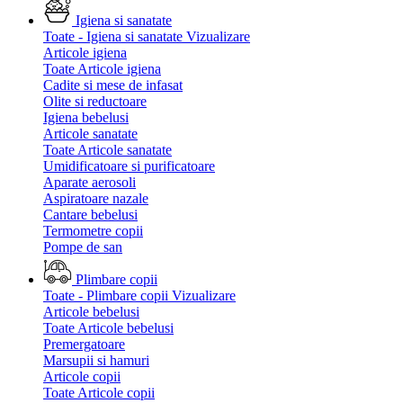
Igiena si sanatate
Toate - Igiena si sanatate
Vizualizare
Articole igiena
Toate Articole igiena
Cadite si mese de infasat
Olite si reductoare
Igiena bebelusi
Articole sanatate
Toate Articole sanatate
Umidificatoare si purificatoare
Aparate aerosoli
Aspiratoare nazale
Cantare bebelusi
Termometre copii
Pompe de san
Plimbare copii
Toate - Plimbare copii
Vizualizare
Articole bebelusi
Toate Articole bebelusi
Premergatoare
Marsupii si hamuri
Articole copii
Toate Articole copii