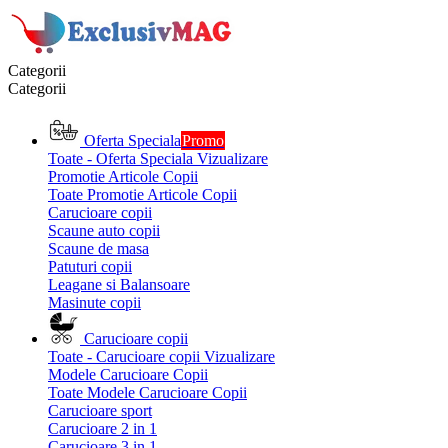
Categorii
Categorii
Oferta Speciala
Promo
Toate - Oferta Speciala
Vizualizare
Promotie Articole Copii
Toate Promotie Articole Copii
Carucioare copii
Scaune auto copii
Scaune de masa
Patuturi copii
Leagane si Balansoare
Masinute copii
Carucioare copii
Toate - Carucioare copii
Vizualizare
Modele Carucioare Copii
Toate Modele Carucioare Copii
Carucioare sport
Carucioare 2 in 1
Carucioare 3 in 1