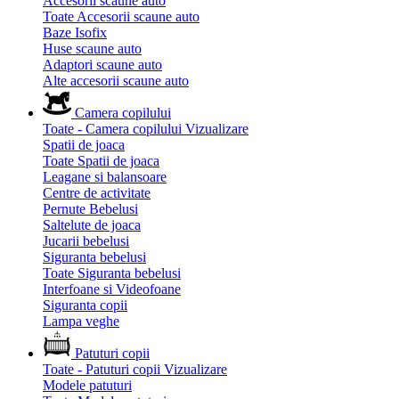
Accesorii scaune auto
Toate Accesorii scaune auto
Baze Isofix
Huse scaune auto
Adaptori scaune auto
Alte accesorii scaune auto
Camera copilului
Toate - Camera copilului
Vizualizare
Spatii de joaca
Toate Spatii de joaca
Leagane si balansoare
Centre de activitate
Pernute Bebelusi
Saltelute de joaca
Jucarii bebelusi
Siguranta bebelusi
Toate Siguranta bebelusi
Interfoane si Videofoane
Siguranta copii
Lampa veghe
Patuturi copii
Toate - Patuturi copii
Vizualizare
Modele patuturi