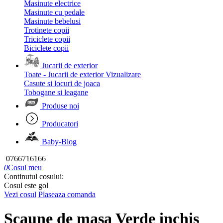
Masinute electrice
Masinute cu pedale
Masinute bebelusi
Trotinete copii
Triciclete copii
Biciclete copii
Jucarii de exterior
Toate - Jucarii de exterior
Vizualizare
Casute si locuri de joaca
Tobogane si leagane
Produse noi
Producatori
Baby-Blog
0766716166
0
Cosul meu
Continutul cosului:
Cosul este gol
Vezi cosul
Plaseaza comanda
Scaune de masa Verde inchis