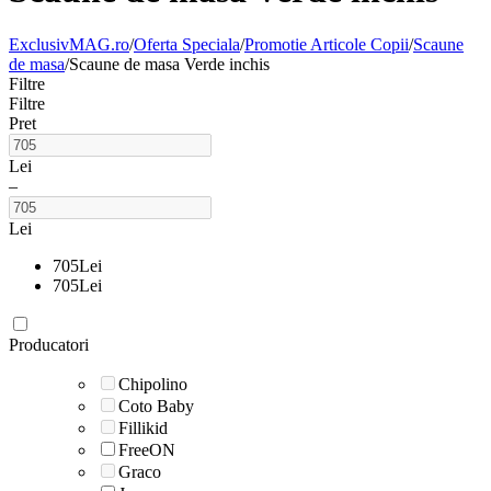
ExclusivMAG.ro
/
Oferta Speciala
/
Promotie Articole Copii
/
Scaune
de masa
/
Scaune de masa Verde inchis
Filtre
Filtre
Pret
Lei
–
Lei
705
Lei
705
Lei
Producatori
Chipolino
Coto Baby
Fillikid
FreeON
Graco