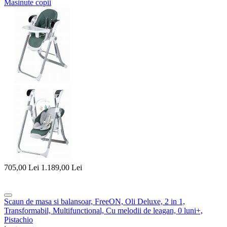
Masinute copii
705,00
Lei
1.189,00
Lei
Scaun de masa si balansoar, FreeON, Oli Deluxe, 2 in 1,
Transformabil, Multifunctional, Cu melodii de leagan, 0 luni+,
Pistachio