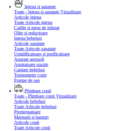
Igiena si sanatate
Toate - Igiena si sanatate
Vizualizare
Articole igiena
Toate Articole igiena
Cadite si mese de infasat
Olite si reductoare
Igiena bebelusi
Articole sanatate
Toate Articole sanatate
Umidificatoare si purificatoare
Aparate aerosoli
Aspiratoare nazale
Cantare bebelusi
Termometre copii
Pompe de san
Plimbare copii
Toate - Plimbare copii
Vizualizare
Articole bebelusi
Toate Articole bebelusi
Premergatoare
Marsupii si hamuri
Articole copii
Toate Articole copii