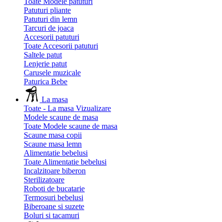
Toate Modele patuturi
Patuturi pliante
Patuturi din lemn
Tarcuri de joaca
Accesorii patuturi
Toate Accesorii patuturi
Saltele patut
Lenjerie patut
Carusele muzicale
Paturica Bebe
La masa
Toate - La masa
Vizualizare
Modele scaune de masa
Toate Modele scaune de masa
Scaune masa copii
Scaune masa lemn
Alimentatie bebelusi
Toate Alimentatie bebelusi
Incalzitoare biberon
Sterilizatoare
Roboti de bucatarie
Termosuri bebelusi
Biberoane si suzete
Boluri si tacamuri