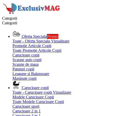
Categorii
Categorii
Oferta Speciala
Promo
Toate - Oferta Speciala
Vizualizare
Promotie Articole Copii
Toate Promotie Articole Copii
Carucioare copii
Scaune auto copii
Scaune de masa
Patuturi copii
Leagane si Balansoare
Masinute copii
Carucioare copii
Toate - Carucioare copii
Vizualizare
Modele Carucioare Copii
Toate Modele Carucioare Copii
Carucioare sport
Carucioare 2 in 1
Carucioare 3 in 1