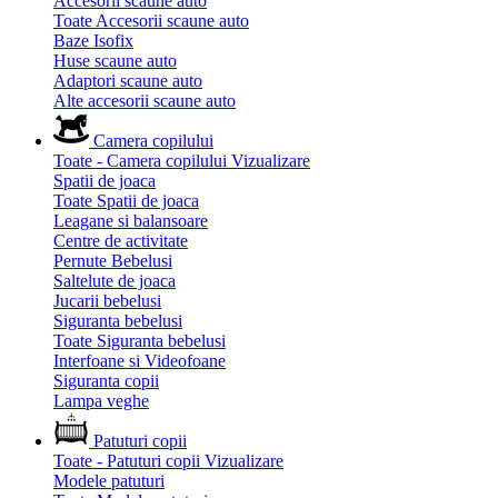
Accesorii scaune auto
Toate Accesorii scaune auto
Baze Isofix
Huse scaune auto
Adaptori scaune auto
Alte accesorii scaune auto
Camera copilului
Toate - Camera copilului
Vizualizare
Spatii de joaca
Toate Spatii de joaca
Leagane si balansoare
Centre de activitate
Pernute Bebelusi
Saltelute de joaca
Jucarii bebelusi
Siguranta bebelusi
Toate Siguranta bebelusi
Interfoane si Videofoane
Siguranta copii
Lampa veghe
Patuturi copii
Toate - Patuturi copii
Vizualizare
Modele patuturi