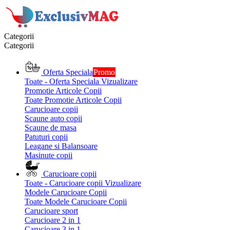
Categorii
Categorii
Oferta Speciala
Promo
Toate - Oferta Speciala
Vizualizare
Promotie Articole Copii
Toate Promotie Articole Copii
Carucioare copii
Scaune auto copii
Scaune de masa
Patuturi copii
Leagane si Balansoare
Masinute copii
Carucioare copii
Toate - Carucioare copii
Vizualizare
Modele Carucioare Copii
Toate Modele Carucioare Copii
Carucioare sport
Carucioare 2 in 1
Carucioare 3 in 1