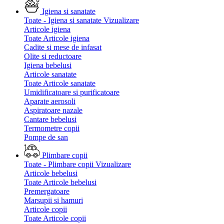
Igiena si sanatate
Toate - Igiena si sanatate
Vizualizare
Articole igiena
Toate Articole igiena
Cadite si mese de infasat
Olite si reductoare
Igiena bebelusi
Articole sanatate
Toate Articole sanatate
Umidificatoare si purificatoare
Aparate aerosoli
Aspiratoare nazale
Cantare bebelusi
Termometre copii
Pompe de san
Plimbare copii
Toate - Plimbare copii
Vizualizare
Articole bebelusi
Toate Articole bebelusi
Premergatoare
Marsupii si hamuri
Articole copii
Toate Articole copii