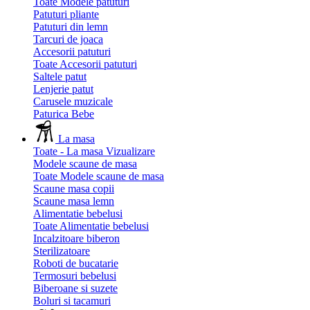
Toate Modele patuturi
Patuturi pliante
Patuturi din lemn
Tarcuri de joaca
Accesorii patuturi
Toate Accesorii patuturi
Saltele patut
Lenjerie patut
Carusele muzicale
Paturica Bebe
La masa
Toate - La masa
Vizualizare
Modele scaune de masa
Toate Modele scaune de masa
Scaune masa copii
Scaune masa lemn
Alimentatie bebelusi
Toate Alimentatie bebelusi
Incalzitoare biberon
Sterilizatoare
Roboti de bucatarie
Termosuri bebelusi
Biberoane si suzete
Boluri si tacamuri