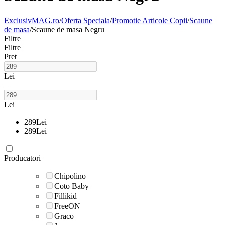
ExclusivMAG.ro
/
Oferta Speciala
/
Promotie Articole Copii
/
Scaune
de masa
/
Scaune de masa Negru
Filtre
Filtre
Pret
Lei
–
Lei
289
Lei
289
Lei
Producatori
Chipolino
Coto Baby
Fillikid
FreeON
Graco