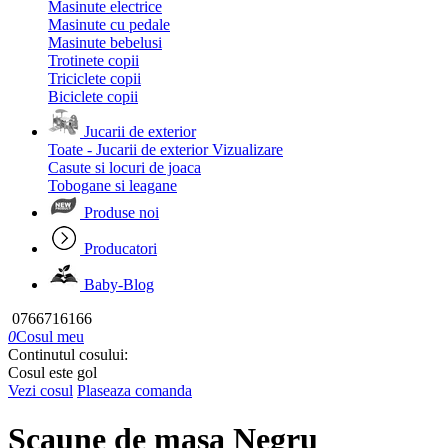
Masinute electrice
Masinute cu pedale
Masinute bebelusi
Trotinete copii
Triciclete copii
Biciclete copii
Jucarii de exterior
Toate - Jucarii de exterior
Vizualizare
Casute si locuri de joaca
Tobogane si leagane
Produse noi
Producatori
Baby-Blog
0766716166
0
Cosul meu
Continutul cosului:
Cosul este gol
Vezi cosul
Plaseaza comanda
Scaune de masa Negru