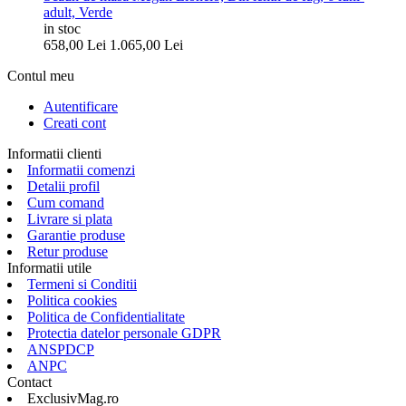
adult, Verde
in stoc
658,00
Lei
1.065,00
Lei
Contul meu
Autentificare
Creati cont
Informatii clienti
Informatii comenzi
Detalii profil
Cum comand
Livrare si plata
Garantie produse
Retur produse
Informatii utile
Termeni si Conditii
Politica cookies
Politica de Confidentialitate
Protectia datelor personale GDPR
ANSPDCP
ANPC
Contact
ExclusivMag.ro