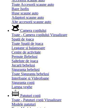
Accesorii scaune auto
Toate Accesorii scaune auto
Baze Isofix
Huse scaune auto
Adaptori scaune auto
Alte accesorii scaune auto
Camera copilului
Toate - Camera copilului
Vizualizare
Spatii de joaca
Toate Spatii de joaca
Leagane si balansoare
Centre de activitate
Pernute Bebelusi
Saltelute de joaca
Jucarii bebelusi
Siguranta bebelusi
Toate Siguranta bebelusi
Interfoane si Videofoane
Siguranta copii
Lampa veghe
Patuturi copii
Toate - Patuturi copii
Vizualizare
Modele patuturi