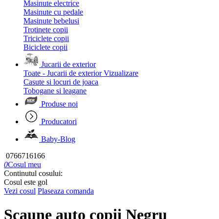
Masinute electrice
Masinute cu pedale
Masinute bebelusi
Trotinete copii
Triciclete copii
Biciclete copii
Jucarii de exterior
Toate - Jucarii de exterior
Vizualizare
Casute si locuri de joaca
Tobogane si leagane
Produse noi
Producatori
Baby-Blog
0766716166
0
Cosul meu
Continutul cosului:
Cosul este gol
Vezi cosul
Plaseaza comanda
Scaune auto copii Negru