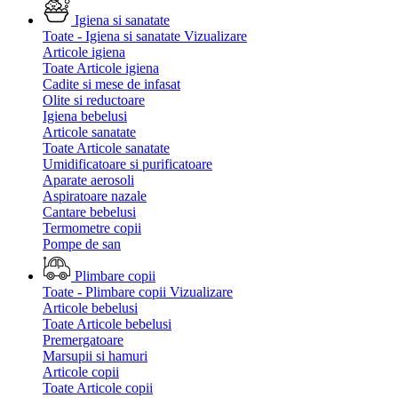
Igiena si sanatate
Toate - Igiena si sanatate
Vizualizare
Articole igiena
Toate Articole igiena
Cadite si mese de infasat
Olite si reductoare
Igiena bebelusi
Articole sanatate
Toate Articole sanatate
Umidificatoare si purificatoare
Aparate aerosoli
Aspiratoare nazale
Cantare bebelusi
Termometre copii
Pompe de san
Plimbare copii
Toate - Plimbare copii
Vizualizare
Articole bebelusi
Toate Articole bebelusi
Premergatoare
Marsupii si hamuri
Articole copii
Toate Articole copii