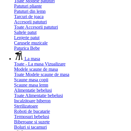
Toate Modele patuturi
Patuturi pliante
Patuturi din lemn
Tarcuri de joaca
Accesorii patuturi
Toate Accesorii patuturi
Saltele patut
Lenjerie patut
Carusele muzicale
Paturica Bebe
La masa
Toate - La masa
Vizualizare
Modele scaune de masa
Toate Modele scaune de masa
Scaune masa copii
Scaune masa lemn
Alimentatie bebelusi
Toate Alimentatie bebelusi
Incalzitoare biberon
Sterilizatoare
Roboti de bucatarie
Termosuri bebelusi
Biberoane si suzete
Boluri si tacamuri