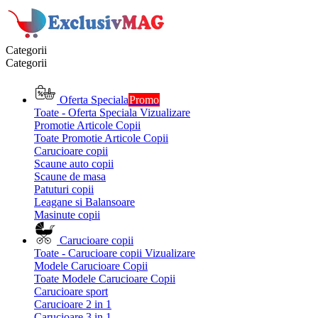
Categorii
Categorii
Oferta Speciala
Promo
Toate - Oferta Speciala
Vizualizare
Promotie Articole Copii
Toate Promotie Articole Copii
Carucioare copii
Scaune auto copii
Scaune de masa
Patuturi copii
Leagane si Balansoare
Masinute copii
Carucioare copii
Toate - Carucioare copii
Vizualizare
Modele Carucioare Copii
Toate Modele Carucioare Copii
Carucioare sport
Carucioare 2 in 1
Carucioare 3 in 1