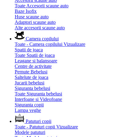
Accesorii scaune auto
Toate Accesorii scaune auto
Baze Isofix
Huse scaune auto
Adaptori scaune auto
Alte accesorii scaune auto
Camera copilului
Toate - Camera copilului
Vizualizare
Spatii de joaca
Toate Spatii de joaca
Leagane si balansoare
Centre de activitate
Pernute Bebelusi
Saltelute de joaca
Jucarii bebelusi
Siguranta bebelusi
Toate Siguranta bebelusi
Interfoane si Videofoane
Siguranta copii
Lampa veghe
Patuturi copii
Toate - Patuturi copii
Vizualizare
Modele patuturi