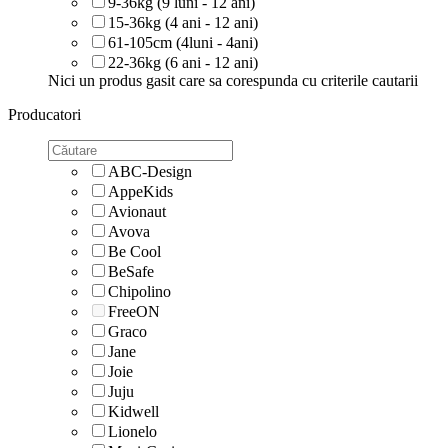
9-36kg (9 luni - 12 ani)
15-36kg (4 ani - 12 ani)
61-105cm (4luni - 4ani)
22-36kg (6 ani - 12 ani)
Nici un produs gasit care sa corespunda cu criterile cautarii
Producatori
ABC-Design
AppeKids
Avionaut
Avova
Be Cool
BeSafe
Chipolino
FreeON
Graco
Jane
Joie
Juju
Kidwell
Lionelo