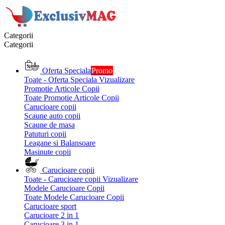
Categorii
Categorii
Oferta Speciala
Promo
Toate - Oferta Speciala
Vizualizare
Promotie Articole Copii
Toate Promotie Articole Copii
Carucioare copii
Scaune auto copii
Scaune de masa
Patuturi copii
Leagane si Balansoare
Masinute copii
Carucioare copii
Toate - Carucioare copii
Vizualizare
Modele Carucioare Copii
Toate Modele Carucioare Copii
Carucioare sport
Carucioare 2 in 1
Carucioare 3 in 1