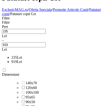
ExclusivMAG.ro
/
Oferta Speciala
/
Promotie Articole Copii
/
Patuturi
copii
/
Patuturi copii Gri
Filtre
Filtre
Pret
Lei
–
Lei
235
Lei
919
Lei
Dimensiuni
140x70
120x60
100x100
95x65
90x50