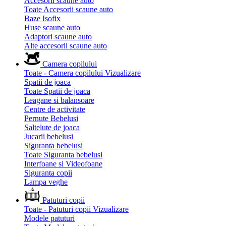
Accesorii scaune auto
Toate Accesorii scaune auto
Baze Isofix
Huse scaune auto
Adaptori scaune auto
Alte accesorii scaune auto
Camera copilului
Toate - Camera copilului
Vizualizare
Spatii de joaca
Toate Spatii de joaca
Leagane si balansoare
Centre de activitate
Pernute Bebelusi
Saltelute de joaca
Jucarii bebelusi
Siguranta bebelusi
Toate Siguranta bebelusi
Interfoane si Videofoane
Siguranta copii
Lampa veghe
Patuturi copii
Toate - Patuturi copii
Vizualizare
Modele patuturi