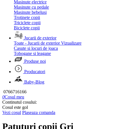
Masinute electrice
Masinute cu pedale
Masinute bebelusi
Trotinete copii
Triciclete copii
Biciclete copii
Jucarii de exterior
Toate - Jucarii de exterior
Vizualizare
Casute si locuri de joaca
Tobogane si leagane
Produse noi
Producatori
Baby-Blog
0766716166
0
Cosul meu
Continutul cosului:
Cosul este gol
Vezi cosul
Plaseaza comanda
Patuturi copii Gri