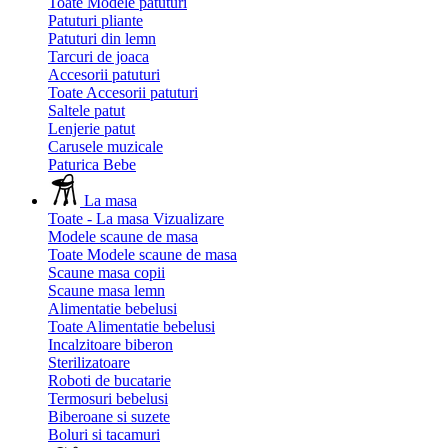
Toate Modele patuturi
Patuturi pliante
Patuturi din lemn
Tarcuri de joaca
Accesorii patuturi
Toate Accesorii patuturi
Saltele patut
Lenjerie patut
Carusele muzicale
Paturica Bebe
La masa
Toate - La masa
Vizualizare
Modele scaune de masa
Toate Modele scaune de masa
Scaune masa copii
Scaune masa lemn
Alimentatie bebelusi
Toate Alimentatie bebelusi
Incalzitoare biberon
Sterilizatoare
Roboti de bucatarie
Termosuri bebelusi
Biberoane si suzete
Boluri si tacamuri