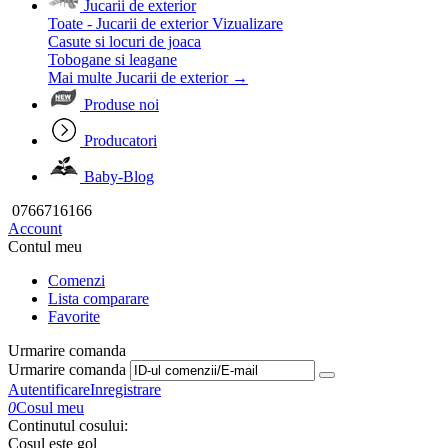
Jucarii de exterior
Toate - Jucarii de exterior
Vizualizare
Casute si locuri de joaca
Tobogane si leagane
Mai multe Jucarii de exterior
→
Produse noi
Producatori
Baby-Blog
0766716166
Account
Contul meu
Comenzi
Lista comparare
Favorite
Urmarire comanda
Urmarire comanda
Autentificare
Inregistrare
0
Cosul meu
Continutul cosului:
Cosul este gol