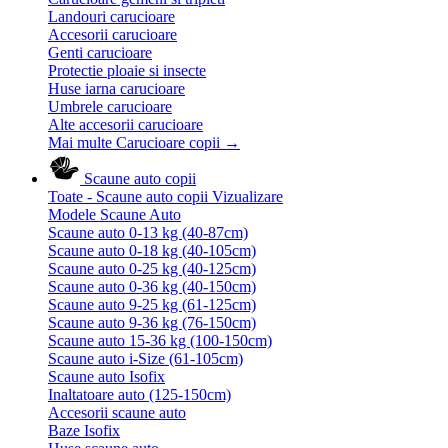
Landouri carucioare
Accesorii carucioare
Genti carucioare
Protectie ploaie si insecte
Huse iarna carucioare
Umbrele carucioare
Alte accesorii carucioare
Mai multe Carucioare copii
→
Scaune auto copii
Toate - Scaune auto copii
Vizualizare
Modele Scaune Auto
Scaune auto 0-13 kg (40-87cm)
Scaune auto 0-18 kg (40-105cm)
Scaune auto 0-25 kg (40-125cm)
Scaune auto 0-36 kg (40-150cm)
Scaune auto 9-25 kg (61-125cm)
Scaune auto 9-36 kg (76-150cm)
Scaune auto 15-36 kg (100-150cm)
Scaune auto i-Size (61-105cm)
Scaune auto Isofix
Inaltatoare auto (125-150cm)
Accesorii scaune auto
Baze Isofix