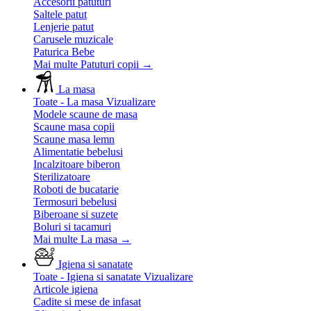
Accesorii patuturi
Saltele patut
Lenjerie patut
Carusele muzicale
Paturica Bebe
Mai multe Patuturi copii
→
La masa
Toate - La masa
Vizualizare
Modele scaune de masa
Scaune masa copii
Scaune masa lemn
Alimentatie bebelusi
Incalzitoare biberon
Sterilizatoare
Roboti de bucatarie
Termosuri bebelusi
Biberoane si suzete
Boluri si tacamuri
Mai multe La masa
→
Igiena si sanatate
Toate - Igiena si sanatate
Vizualizare
Articole igiena
Cadite si mese de infasat