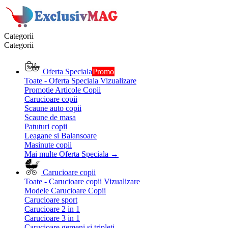
Categorii
Categorii
Oferta Speciala
Promo
Toate - Oferta Speciala
Vizualizare
Promotie Articole Copii
Carucioare copii
Scaune auto copii
Scaune de masa
Patuturi copii
Leagane si Balansoare
Masinute copii
Mai multe Oferta Speciala
→
Carucioare copii
Toate - Carucioare copii
Vizualizare
Modele Carucioare Copii
Carucioare sport
Carucioare 2 in 1
Carucioare 3 in 1
Carucioare gemeni si tripleti