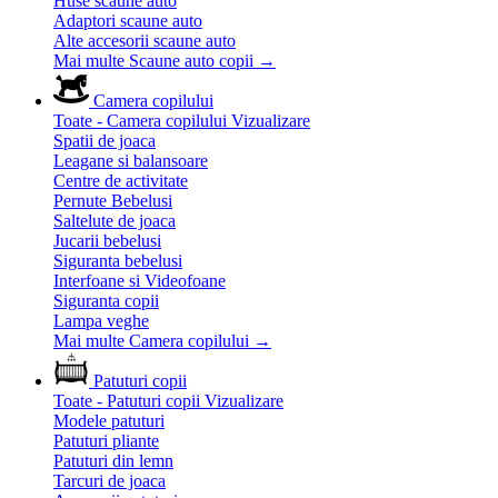
Huse scaune auto
Adaptori scaune auto
Alte accesorii scaune auto
Mai multe Scaune auto copii
→
Camera copilului
Toate - Camera copilului
Vizualizare
Spatii de joaca
Leagane si balansoare
Centre de activitate
Pernute Bebelusi
Saltelute de joaca
Jucarii bebelusi
Siguranta bebelusi
Interfoane si Videofoane
Siguranta copii
Lampa veghe
Mai multe Camera copilului
→
Patuturi copii
Toate - Patuturi copii
Vizualizare
Modele patuturi
Patuturi pliante
Patuturi din lemn
Tarcuri de joaca