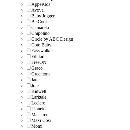
AppeKids
Avova
Baby Jogger
Be Cool
Camarelo
Chipolino
Circle by ABC Design
Coto Baby
Easywalker
Fillikid
FreeON
Graco
Greentom
Jane
Joie
Kidwell
Larktale
Leclerc
Lionelo
Maclaren
Maxi-Cosi
Momi