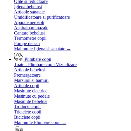
Olite si reductoare
Igiena bebelusi
Articole sanatate
Umidificatoare si purificatoare
Aparate aerosoli
Aspiratoare nazale
Cantare bebelusi
Termometre copii
Pompe de san
Mai multe Igiena si sanatate
→
Plimbare copii
Toate - Plimbare copii
Vizualizare
Articole bebelusi
Premergatoare
Marsupii si hamuri
Articole copii
Masinute electrice
Masinute cu pedale
Masinute bebelusi
Trotinete copii
Triciclete copii
Biciclete copii
Mai multe Plimbare copii
→