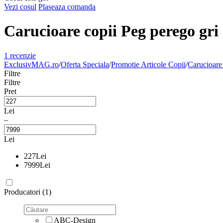
Vezi cosul
Plaseaza comanda
Carucioare copii Peg perego gri 
1 recenzie
ExclusivMAG.ro
/
Oferta Speciala
/
Promotie Articole Copii
/
Carucioare
Filtre
Filtre
Pret
Lei
–
Lei
227
Lei
7999
Lei
Producatori (1)
ABC-Design