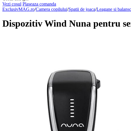
Vezi cosul
Plaseaza comanda
ExclusivMAG.ro
/
Camera copilului
/
Spatii de joaca
/
Leagane si balans
Dispozitiv Wind Nuna pentru se