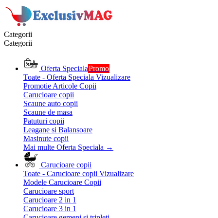
Categorii
Categorii
Oferta Speciala
Promo
Toate - Oferta Speciala
Vizualizare
Promotie Articole Copii
Carucioare copii
Scaune auto copii
Scaune de masa
Patuturi copii
Leagane si Balansoare
Masinute copii
Mai multe Oferta Speciala
→
Carucioare copii
Toate - Carucioare copii
Vizualizare
Modele Carucioare Copii
Carucioare sport
Carucioare 2 in 1
Carucioare 3 in 1
Carucioare gemeni si tripleti