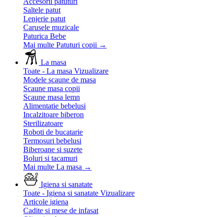
Accesorii patuturi
Saltele patut
Lenjerie patut
Carusele muzicale
Paturica Bebe
Mai multe Patuturi copii
→
La masa
Toate - La masa
Vizualizare
Modele scaune de masa
Scaune masa copii
Scaune masa lemn
Alimentatie bebelusi
Incalzitoare biberon
Sterilizatoare
Roboti de bucatarie
Termosuri bebelusi
Biberoane si suzete
Boluri si tacamuri
Mai multe La masa
→
Igiena si sanatate
Toate - Igiena si sanatate
Vizualizare
Articole igiena
Cadite si mese de infasat