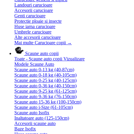
Landouri carucioare
Accesorii carucioare
Genti carucioare
Protectie ploaie si insecte
Huse iarna carucioare
Umbrele carucioare
Alte accesorii carucioare
Mai multe Carucioare copii
→
Scaune auto copii
Toate - Scaune auto copii
Vizualizare
Modele Scaune Auto
Scaune auto 0-13 kg (40-87cm)
Scaune auto 0-18 kg (40-105cm)
Scaune auto 0-25 kg (40-125cm)
Scaune auto 0-36 kg (40-150cm)
Scaune auto 9-25 kg (61-125cm)
Scaune auto 9-36 kg (76-150cm)
Scaune auto 15-36 kg (100-150cm)
Scaune auto i-Size (61-105cm)
Scaune auto Isofix
Inaltatoare auto (125-150cm)
Accesorii scaune auto
Baze Isofix