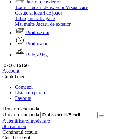
Jucarii de exterior
Toate - Jucarii de exterior
Vizualizare
Casute si locuri de joaca
Tobogane si leagane
Mai multe Jucarii de exterior
→
Produse noi
Producatori
Baby-Blog
0766716166
Account
Contul meu
Comenzi
Lista comparare
Favorite
Urmarire comanda
Urmarire comanda
Autentificare
Inregistrare
0
Cosul meu
Continutul cosului:
Cosul este gol