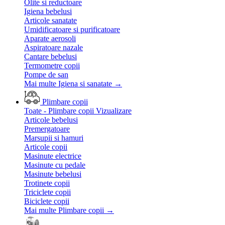
Olite si reductoare
Igiena bebelusi
Articole sanatate
Umidificatoare si purificatoare
Aparate aerosoli
Aspiratoare nazale
Cantare bebelusi
Termometre copii
Pompe de san
Mai multe Igiena si sanatate
→
Plimbare copii
Toate - Plimbare copii
Vizualizare
Articole bebelusi
Premergatoare
Marsupii si hamuri
Articole copii
Masinute electrice
Masinute cu pedale
Masinute bebelusi
Trotinete copii
Triciclete copii
Biciclete copii
Mai multe Plimbare copii
→