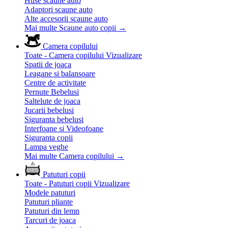
Huse scaune auto
Adaptori scaune auto
Alte accesorii scaune auto
Mai multe Scaune auto copii
→
Camera copilului
Toate - Camera copilului
Vizualizare
Spatii de joaca
Leagane si balansoare
Centre de activitate
Pernute Bebelusi
Saltelute de joaca
Jucarii bebelusi
Siguranta bebelusi
Interfoane si Videofoane
Siguranta copii
Lampa veghe
Mai multe Camera copilului
→
Patuturi copii
Toate - Patuturi copii
Vizualizare
Modele patuturi
Patuturi pliante
Patuturi din lemn
Tarcuri de joaca