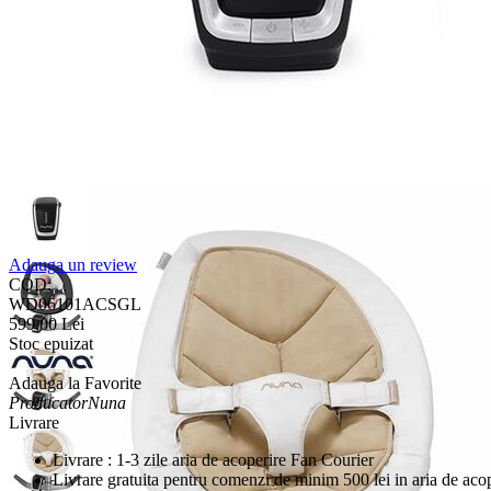
Adauga un review
COD:
WD06101ACSGL
599,00
Lei
Stoc epuizat
Adauga la Favorite
Producator
Nuna
Livrare
Livrare : 1-3 zile aria de acoperire Fan Courier
Livrare gratuita pentru comenzi de minim 500 lei in aria de aco