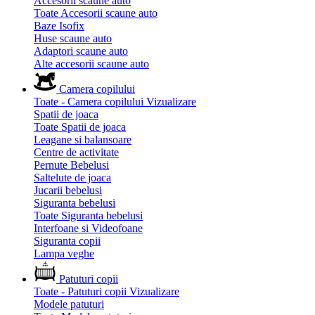
Accesorii scaune auto
Toate Accesorii scaune auto
Baze Isofix
Huse scaune auto
Adaptori scaune auto
Alte accesorii scaune auto
Camera copilului
Toate - Camera copilului
Vizualizare
Spatii de joaca
Toate Spatii de joaca
Leagane si balansoare
Centre de activitate
Pernute Bebelusi
Saltelute de joaca
Jucarii bebelusi
Siguranta bebelusi
Toate Siguranta bebelusi
Interfoane si Videofoane
Siguranta copii
Lampa veghe
Patuturi copii
Toate - Patuturi copii
Vizualizare
Modele patuturi