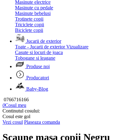
Masinute electrice
Masinute cu pedale
Masinute bebelusi
Trotinete copii
Triciclete copii
Biciclete copii
Jucarii de exterior
Toate - Jucarii de exterior
Vizualizare
Casute si locuri de joaca
Tobogane si leagane
Produse noi
Producatori
Baby-Blog
0766716166
0
Cosul meu
Continutul cosului:
Cosul este gol
Vezi cosul
Plaseaza comanda
Scaune masa copii Negru