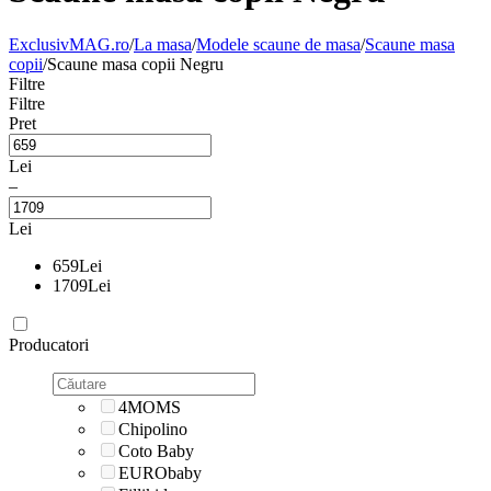
ExclusivMAG.ro
/
La masa
/
Modele scaune de masa
/
Scaune masa
copii
/
Scaune masa copii Negru
Filtre
Filtre
Pret
Lei
–
Lei
659
Lei
1709
Lei
Producatori
4MOMS
Chipolino
Coto Baby
EURObaby