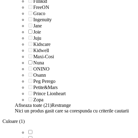
Fillikid
FreeON
Graco
Ingenuity
Jane
Joie
Juju
Kidscare
Kidwell
Maxi-Cosi
Nuna
ONINO
Osann
Peg Perego
Petite&Mars
Prince Lionheart
Zopa
Afiseaza toate (21)
Restrange
Nici un produs gasit care sa corespunda cu criterile cautarii
Culoare (1)