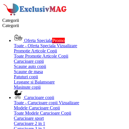
Categorii
Categorii
Oferta Speciala
Promo
Toate - Oferta Speciala
Vizualizare
Promotie Articole Copii
Toate Promotie Articole Copii
Carucioare copii
Scaune auto copii
Scaune de masa
Patuturi copii
Leagane si Balansoare
Masinute copii
Carucioare copii
Toate - Carucioare copii
Vizualizare
Modele Carucioare Copii
Toate Modele Carucioare Copii
Carucioare sport
Carucioare 2 in 1
Carucioare 3 in 1