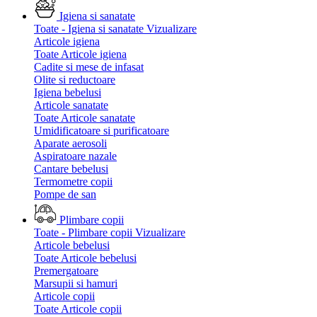
Igiena si sanatate
Toate - Igiena si sanatate
Vizualizare
Articole igiena
Toate Articole igiena
Cadite si mese de infasat
Olite si reductoare
Igiena bebelusi
Articole sanatate
Toate Articole sanatate
Umidificatoare si purificatoare
Aparate aerosoli
Aspiratoare nazale
Cantare bebelusi
Termometre copii
Pompe de san
Plimbare copii
Toate - Plimbare copii
Vizualizare
Articole bebelusi
Toate Articole bebelusi
Premergatoare
Marsupii si hamuri
Articole copii
Toate Articole copii