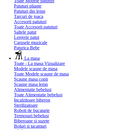
Toate Modele patuturi
Patuturi pliante
Patuturi din lemn
Tarcuri de joaca
Accesorii patuturi
Toate Accesorii patuturi
Saltele patut
Lenjerie patut
Carusele muzicale
Paturica Bebe
La masa
Toate - La masa
Vizualizare
Modele scaune de masa
Toate Modele scaune de masa
Scaune masa copii
Scaune masa lemn
Alimentatie bebelusi
Toate Alimentatie bebelusi
Incalzitoare biberon
Sterilizatoare
Roboti de bucatarie
Termosuri bebelusi
Biberoane si suzete
Boluri si tacamuri