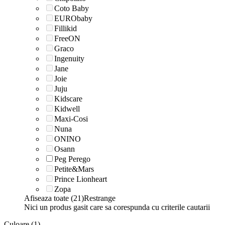
Coto Baby
EURObaby
Fillikid
FreeON
Graco
Ingenuity
Jane
Joie
Juju
Kidscare
Kidwell
Maxi-Cosi
Nuna
ONINO
Osann
Peg Perego
Petite&Mars
Prince Lionheart
Zopa
Afiseaza toate (21)
Restrange
Nici un produs gasit care sa corespunda cu criterile cautarii
Culoare (1)