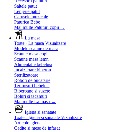
Accesorii patuturi
Saltele patut
Lenjerie patut
Carusele muzicale
Paturica Bebe
Mai multe Patuturi copii
→
La masa
Toate - La masa
Vizualizare
Modele scaune de masa
Scaune masa copii
Scaune masa lemn
Alimentatie bebelusi
Incalzitoare biberon
Sterilizatoare
Roboti de bucatarie
Termosuri bebelusi
Biberoane si suzete
Boluri si tacamuri
Mai multe La masa
→
Igiena si sanatate
Toate - Igiena si sanatate
Vizualizare
Articole igiena
Cadite si mese de infasat