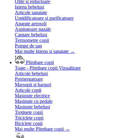
Olite si reductoare
Igiena bebelusi
Articole sanatate
Umidificatoare si purificatoare
Aparate aerosoli
Aspiratoare nazale
Cantare bebelusi
Termometre copii
Pompe de san
Mai multe Igiena si sanatate
→
Plimbare copii
Toate - Plimbare copii
Vizualizare
Articole bebelusi
Premergatoare
Marsupii si hamuri
Articole copii
Masinute electrice
Masinute cu pedale
Masinute bebelusi
Trotinete copii
Triciclete copii
Biciclete copii
Mai multe Plimbare copii
→