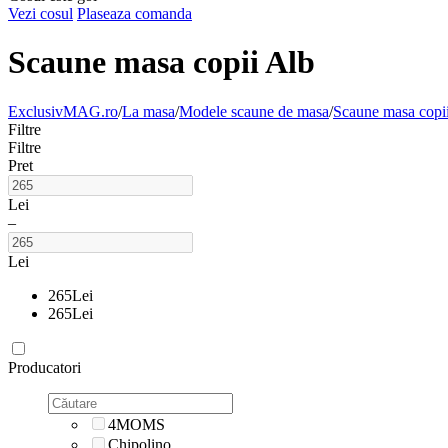
Vezi cosul
Plaseaza comanda
Scaune masa copii Alb
ExclusivMAG.ro
/
La masa
/
Modele scaune de masa
/
Scaune masa copi
Filtre
Filtre
Pret
Lei
–
Lei
265
Lei
265
Lei
Producatori
4MOMS
Chipolino