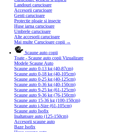
Landouri carucioare
Accesorii carucioare
Genti carucioare
Protectie ploaie si insecte
Huse iarna carucioare
Umbrele carucioare
Alte accesorii carucioare
Mai multe Carucioare copii
→
Scaune auto copii
Toate - Scaune auto copii
Vizualizare
Modele Scaune Auto
Scaune auto 0-13 kg (40-87cm)
Scaune auto 0-18 kg (40-105cm)
Scaune auto 0-25 kg (40-125cm)
Scaune auto 0-36 kg (40-150cm)
Scaune auto 9-25 kg (61-125cm)
Scaune auto 9-36 kg (76-150cm)
Scaune auto 15-36 kg (100-150cm)
Scaune auto i-Size (61-105cm)
Scaune auto Isofix
Inaltatoare auto (125-150cm)
Accesorii scaune auto
Baze Isofix