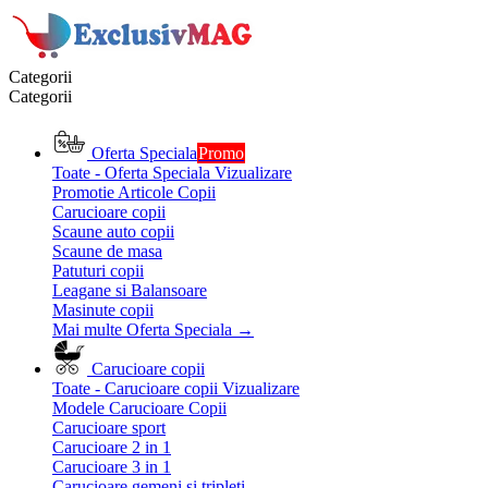
Categorii
Categorii
Oferta Speciala
Promo
Toate - Oferta Speciala
Vizualizare
Promotie Articole Copii
Carucioare copii
Scaune auto copii
Scaune de masa
Patuturi copii
Leagane si Balansoare
Masinute copii
Mai multe Oferta Speciala
→
Carucioare copii
Toate - Carucioare copii
Vizualizare
Modele Carucioare Copii
Carucioare sport
Carucioare 2 in 1
Carucioare 3 in 1
Carucioare gemeni si tripleti