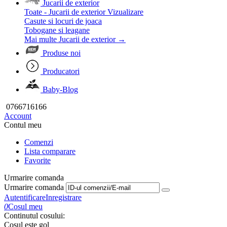
Jucarii de exterior
Toate - Jucarii de exterior
Vizualizare
Casute si locuri de joaca
Tobogane si leagane
Mai multe Jucarii de exterior
→
Produse noi
Producatori
Baby-Blog
0766716166
Account
Contul meu
Comenzi
Lista comparare
Favorite
Urmarire comanda
Urmarire comanda
Autentificare
Inregistrare
0
Cosul meu
Continutul cosului:
Cosul este gol