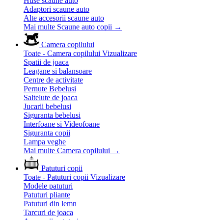
Huse scaune auto
Adaptori scaune auto
Alte accesorii scaune auto
Mai multe Scaune auto copii
→
Camera copilului
Toate - Camera copilului
Vizualizare
Spatii de joaca
Leagane si balansoare
Centre de activitate
Pernute Bebelusi
Saltelute de joaca
Jucarii bebelusi
Siguranta bebelusi
Interfoane si Videofoane
Siguranta copii
Lampa veghe
Mai multe Camera copilului
→
Patuturi copii
Toate - Patuturi copii
Vizualizare
Modele patuturi
Patuturi pliante
Patuturi din lemn
Tarcuri de joaca