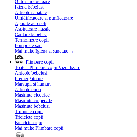
Olite si reductoare
Igiena bebelusi
Articole sanatate
Umidificatoare si purificatoare
Aparate aerosoli
Aspiratoare nazale
Cantare bebelusi
Termometre copii
Pompe de san
Mai multe Igiena si sanatate
→
Plimbare copii
Toate - Plimbare copii
Vizualizare
Articole bebelusi
Premergatoare
Marsupii si hamuri
Articole copii
Masinute electrice
Masinute cu pedale
Masinute bebelusi
Trotinete copii
Triciclete copii
Biciclete copii
Mai multe Plimbare copii
→