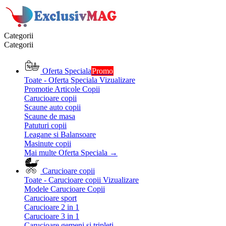
Categorii
Categorii
Oferta Speciala
Promo
Toate - Oferta Speciala
Vizualizare
Promotie Articole Copii
Carucioare copii
Scaune auto copii
Scaune de masa
Patuturi copii
Leagane si Balansoare
Masinute copii
Mai multe Oferta Speciala
→
Carucioare copii
Toate - Carucioare copii
Vizualizare
Modele Carucioare Copii
Carucioare sport
Carucioare 2 in 1
Carucioare 3 in 1
Carucioare gemeni si tripleti