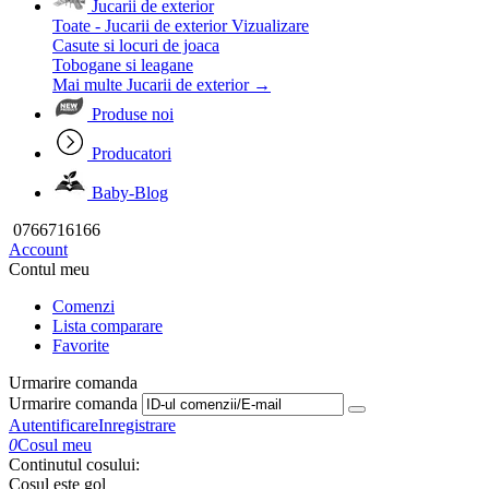
Jucarii de exterior
Toate - Jucarii de exterior
Vizualizare
Casute si locuri de joaca
Tobogane si leagane
Mai multe Jucarii de exterior
→
Produse noi
Producatori
Baby-Blog
0766716166
Account
Contul meu
Comenzi
Lista comparare
Favorite
Urmarire comanda
Urmarire comanda
Autentificare
Inregistrare
0
Cosul meu
Continutul cosului:
Cosul este gol