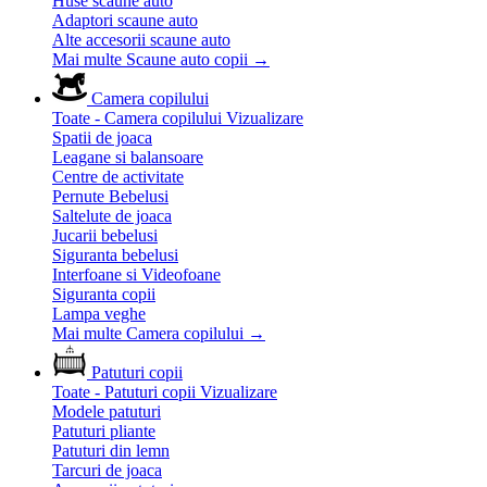
Huse scaune auto
Adaptori scaune auto
Alte accesorii scaune auto
Mai multe Scaune auto copii
→
Camera copilului
Toate - Camera copilului
Vizualizare
Spatii de joaca
Leagane si balansoare
Centre de activitate
Pernute Bebelusi
Saltelute de joaca
Jucarii bebelusi
Siguranta bebelusi
Interfoane si Videofoane
Siguranta copii
Lampa veghe
Mai multe Camera copilului
→
Patuturi copii
Toate - Patuturi copii
Vizualizare
Modele patuturi
Patuturi pliante
Patuturi din lemn
Tarcuri de joaca