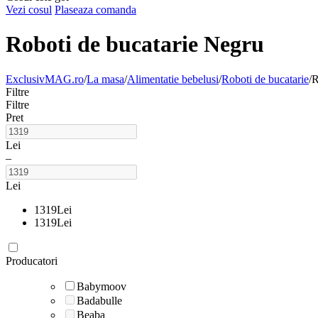
Vezi cosul
Plaseaza comanda
Roboti de bucatarie Negru
ExclusivMAG.ro
/
La masa
/
Alimentatie bebelusi
/
Roboti de bucatarie
/
R
Filtre
Filtre
Pret
Lei
–
Lei
1319
Lei
1319
Lei
Producatori
Babymoov
Badabulle
Beaba