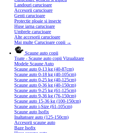
Landouri carucioare
Accesorii carucioare
Genti carucioare
Protectie ploaie si insecte
Huse iarna carucioare
Umbrele carucioare
Alte accesorii carucioare
Mai multe Carucioare copii
→
Scaune auto copii
Toate - Scaune auto copii
Vizualizare
Modele Scaune Auto
Scaune auto 0-13 kg (40-87cm)
Scaune auto 0-18 kg (40-105cm)
Scaune auto 0-25 kg (40-125cm)
Scaune auto 0-36 kg (40-150cm)
Scaune auto 9-25 kg (61-125cm)
Scaune auto 9-36 kg (76-150cm)
Scaune auto 15-36 kg (100-150cm)
Scaune auto i-Size (61-105cm)
Scaune auto Isofix
Inaltatoare auto (125-150cm)
Accesorii scaune auto
Baze Isofix