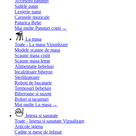
Accesorii patuturi
Saltele patut
Lenjerie patut
Carusele muzicale
Paturica Bebe
Mai multe Patuturi copii
→
La masa
Toate - La masa
Vizualizare
Modele scaune de masa
Scaune masa copii
Scaune masa lemn
Alimentatie bebelusi
Incalzitoare biberon
Sterilizatoare
Roboti de bucatarie
Termosuri bebelusi
Biberoane si suzete
Boluri si tacamuri
Mai multe La masa
→
Igiena si sanatate
Toate - Igiena si sanatate
Vizualizare
Articole igiena
Cadite si mese de infasat