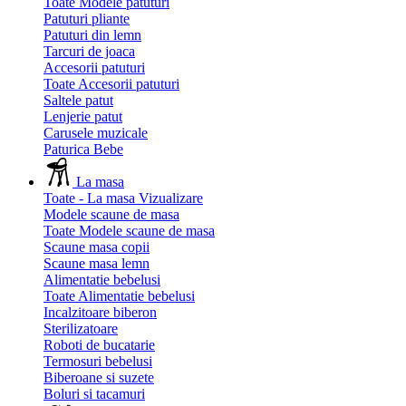
Toate Modele patuturi
Patuturi pliante
Patuturi din lemn
Tarcuri de joaca
Accesorii patuturi
Toate Accesorii patuturi
Saltele patut
Lenjerie patut
Carusele muzicale
Paturica Bebe
La masa
Toate - La masa
Vizualizare
Modele scaune de masa
Toate Modele scaune de masa
Scaune masa copii
Scaune masa lemn
Alimentatie bebelusi
Toate Alimentatie bebelusi
Incalzitoare biberon
Sterilizatoare
Roboti de bucatarie
Termosuri bebelusi
Biberoane si suzete
Boluri si tacamuri