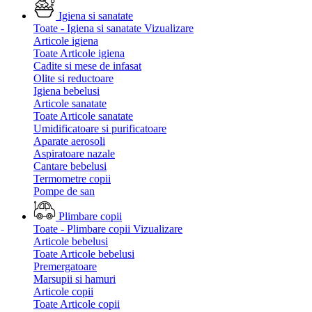
Igiena si sanatate
Toate - Igiena si sanatate
Vizualizare
Articole igiena
Toate Articole igiena
Cadite si mese de infasat
Olite si reductoare
Igiena bebelusi
Articole sanatate
Toate Articole sanatate
Umidificatoare si purificatoare
Aparate aerosoli
Aspiratoare nazale
Cantare bebelusi
Termometre copii
Pompe de san
Plimbare copii
Toate - Plimbare copii
Vizualizare
Articole bebelusi
Toate Articole bebelusi
Premergatoare
Marsupii si hamuri
Articole copii
Toate Articole copii