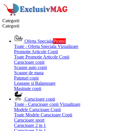
Categorii
Categorii
Oferta Speciala
Promo
Toate - Oferta Speciala
Vizualizare
Promotie Articole Copii
Toate Promotie Articole Copii
Carucioare copii
Scaune auto copii
Scaune de masa
Patuturi copii
Leagane si Balansoare
Masinute copii
Carucioare copii
Toate - Carucioare copii
Vizualizare
Modele Carucioare Copii
Toate Modele Carucioare Copii
Carucioare sport
Carucioare 2 in 1
Carucioare 3 in 1