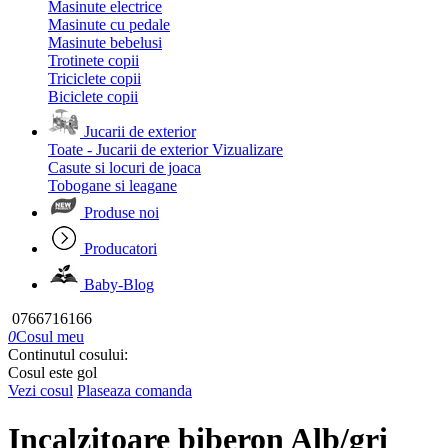
Masinute electrice
Masinute cu pedale
Masinute bebelusi
Trotinete copii
Triciclete copii
Biciclete copii
Jucarii de exterior
Toate - Jucarii de exterior
Vizualizare
Casute si locuri de joaca
Tobogane si leagane
Produse noi
Producatori
Baby-Blog
0766716166
0
Cosul meu
Continutul cosului:
Cosul este gol
Vezi cosul
Plaseaza comanda
Incalzitoare biberon Alb/gri