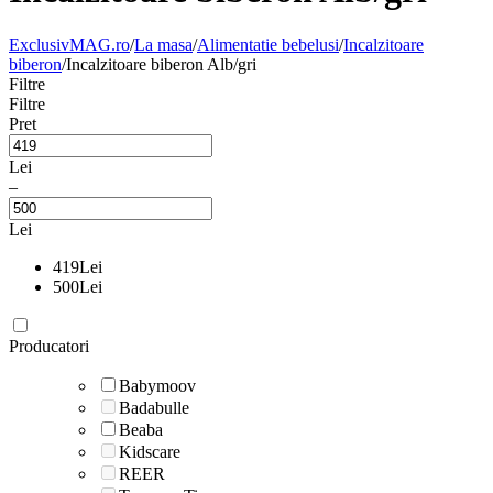
ExclusivMAG.ro
/
La masa
/
Alimentatie bebelusi
/
Incalzitoare
biberon
/
Incalzitoare biberon Alb/gri
Filtre
Filtre
Pret
Lei
–
Lei
419
Lei
500
Lei
Producatori
Babymoov
Badabulle
Beaba
Kidscare
REER