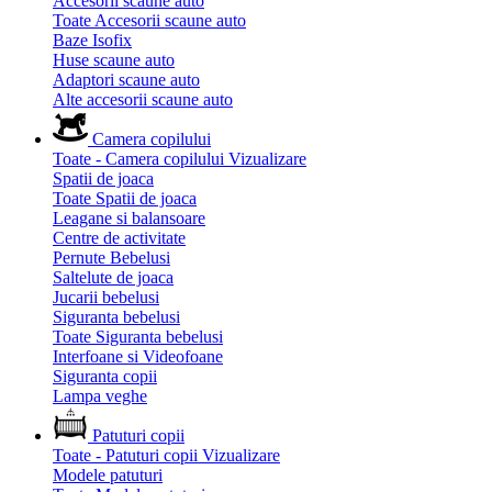
Accesorii scaune auto
Toate Accesorii scaune auto
Baze Isofix
Huse scaune auto
Adaptori scaune auto
Alte accesorii scaune auto
Camera copilului
Toate - Camera copilului
Vizualizare
Spatii de joaca
Toate Spatii de joaca
Leagane si balansoare
Centre de activitate
Pernute Bebelusi
Saltelute de joaca
Jucarii bebelusi
Siguranta bebelusi
Toate Siguranta bebelusi
Interfoane si Videofoane
Siguranta copii
Lampa veghe
Patuturi copii
Toate - Patuturi copii
Vizualizare
Modele patuturi