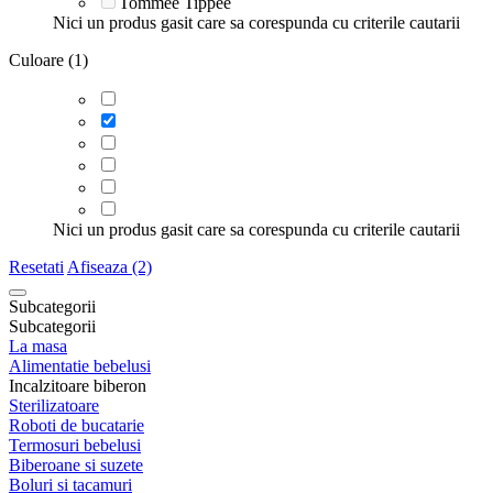
Tommee Tippee
Nici un produs gasit care sa corespunda cu criterile cautarii
Culoare (1)
Nici un produs gasit care sa corespunda cu criterile cautarii
Resetati
Afiseaza (2)
Subcategorii
Subcategorii
La masa
Alimentatie bebelusi
Incalzitoare biberon
Sterilizatoare
Roboti de bucatarie
Termosuri bebelusi
Biberoane si suzete
Boluri si tacamuri