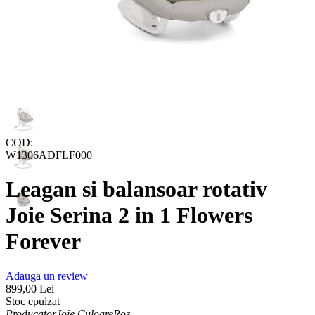
COD:
W1306ADFLF000
Leagan si balansoar rotativ
Joie Serina 2 in 1 Flowers
Forever
Adauga un review
899,00
Lei
Stoc epuizat
Producator
Joie
Culoare
Roz