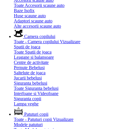
Accesorii scaune auto
Toate Accesorii scaune auto
Baze Isofix
Huse scaune auto
Adaptori scaune auto
Alte accesorii scaune auto
Camera copilului
Toate - Camera copilului
Vizualizare
Spatii de joaca
Toate Spatii de joaca
Leagane si balansoare
Centre de activitate
Pernute Bebelusi
Saltelute de joaca
Jucarii bebelusi
Siguranta bebelusi
Toate Siguranta bebelusi
Interfoane si Videofoane
Siguranta copii
Lampa veghe
Patuturi copii
Toate - Patuturi copii
Vizualizare
Modele patuturi