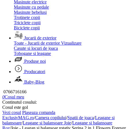
Masinute electrice
Masinute cu pedale
Masinute bebelusi
Trotinete copii
Triciclete copii
Biciclete copii
Jucarii de exterior
Toate - Jucarii de exterior
Vizualizare
Casute si locuri de joaca
Tobogane si leagane
Produse noi
Producatori
Baby-Blog
0766716166
0
Cosul meu
Continutul cosului:
Cosul este gol
Vezi cosul
Plaseaza comanda
ExclusivMAG.ro
/
Camera copilului
/
Spatii de joaca
/
Leagane si
balansoare
/
Leagane si balansoare Joie
/
Leagane si balansoare
Roz
/
Joie - Leagan si balansoar rotativ Serina 2 in 1 Flowers Forever