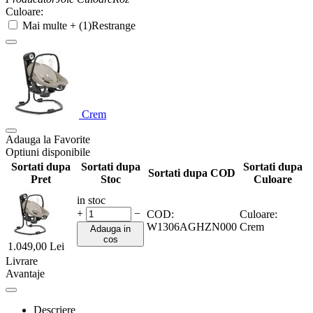
Culoare:
Mai multe + (1)
Restrange
Crem
Adauga la Favorite
Optiuni disponibile
Sortati dupa
Sortati dupa
Sortati dupa
Sortati dupa COD
Pret
Stoc
Culoare
in stoc
+
−
COD:
Culoare:
W1306AGHZN000
Crem
Adauga in
cos
1.049,00
Lei
Livrare
Avantaje
Descriere