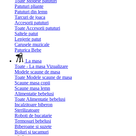
Toate Modele patuturi
Patuturi pliante
Patuturi din lemn
Tarcuri de joaca
Accesorii patuturi
Toate Accesorii patuturi
Saltele patut
Lenjerie patut
Carusele muzicale
Paturica Bebe
La masa
Toate - La masa
Vizualizare
Modele scaune de masa
Toate Modele scaune de masa
Scaune masa copii
Scaune masa lemn
Alimentatie bebelusi
Toate Alimentatie bebelusi
Incalzitoare biberon
Sterilizatoare
Roboti de bucatarie
Termosuri bebelusi
Biberoane si suzete
Boluri si tacamuri