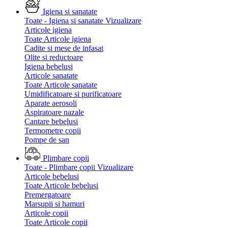
Igiena si sanatate
Toate - Igiena si sanatate
Vizualizare
Articole igiena
Toate Articole igiena
Cadite si mese de infasat
Olite si reductoare
Igiena bebelusi
Articole sanatate
Toate Articole sanatate
Umidificatoare si purificatoare
Aparate aerosoli
Aspiratoare nazale
Cantare bebelusi
Termometre copii
Pompe de san
Plimbare copii
Toate - Plimbare copii
Vizualizare
Articole bebelusi
Toate Articole bebelusi
Premergatoare
Marsupii si hamuri
Articole copii
Toate Articole copii