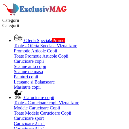
Categorii
Categorii
Oferta Speciala
Promo
Toate - Oferta Speciala
Vizualizare
Promotie Articole Copii
Toate Promotie Articole Copii
Carucioare copii
Scaune auto copii
Scaune de masa
Patuturi copii
Leagane si Balansoare
Masinute copii
Carucioare copii
Toate - Carucioare copii
Vizualizare
Modele Carucioare Copii
Toate Modele Carucioare Copii
Carucioare sport
Carucioare 2 in 1
Carucioare 3 in 1