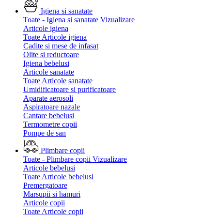
Igiena si sanatate
Toate - Igiena si sanatate
Vizualizare
Articole igiena
Toate Articole igiena
Cadite si mese de infasat
Olite si reductoare
Igiena bebelusi
Articole sanatate
Toate Articole sanatate
Umidificatoare si purificatoare
Aparate aerosoli
Aspiratoare nazale
Cantare bebelusi
Termometre copii
Pompe de san
Plimbare copii
Toate - Plimbare copii
Vizualizare
Articole bebelusi
Toate Articole bebelusi
Premergatoare
Marsupii si hamuri
Articole copii
Toate Articole copii