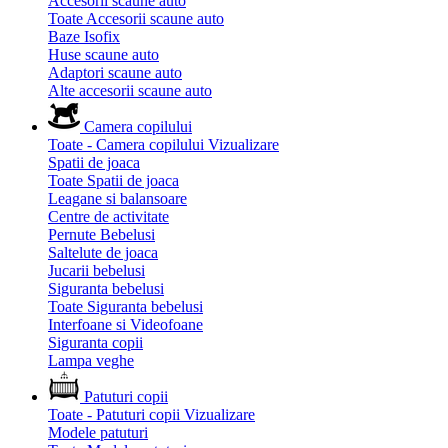
Accesorii scaune auto
Toate Accesorii scaune auto
Baze Isofix
Huse scaune auto
Adaptori scaune auto
Alte accesorii scaune auto
Camera copilului
Toate - Camera copilului
Vizualizare
Spatii de joaca
Toate Spatii de joaca
Leagane si balansoare
Centre de activitate
Pernute Bebelusi
Saltelute de joaca
Jucarii bebelusi
Siguranta bebelusi
Toate Siguranta bebelusi
Interfoane si Videofoane
Siguranta copii
Lampa veghe
Patuturi copii
Toate - Patuturi copii
Vizualizare
Modele patuturi