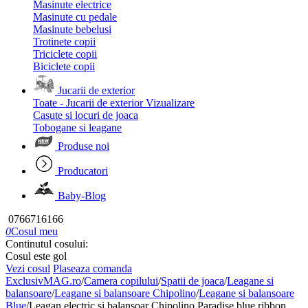
Masinute electrice
Masinute cu pedale
Masinute bebelusi
Trotinete copii
Triciclete copii
Biciclete copii
Jucarii de exterior
Toate - Jucarii de exterior
Vizualizare
Casute si locuri de joaca
Tobogane si leagane
Produse noi
Producatori
Baby-Blog
0766716166
0
Cosul meu
Continutul cosului:
Cosul este gol
Vezi cosul
Plaseaza comanda
ExclusivMAG.ro
/
Camera copilului
/
Spatii de joaca
/
Leagane si
balansoare
/
Leagane si balansoare Chipolino
/
Leagane si balansoare
Blue
/
Leagan electric si balansoar Chipolino Paradise blue ribbon