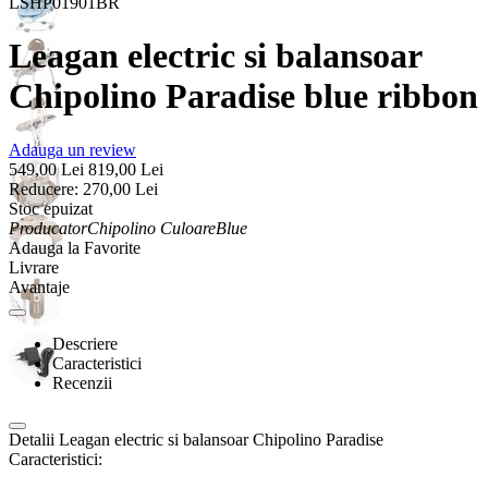
LSHP01901BR
Leagan electric si balansoar
Chipolino Paradise blue ribbon
Adauga un review
549,00
Lei
819,00
Lei
Reducere:
270,00
Lei
Stoc epuizat
Producator
Chipolino
Culoare
Blue
Adauga la Favorite
Livrare
Avantaje
Descriere
Caracteristici
Recenzii
Detalii Leagan electric si balansoar Chipolino Paradise
Caracteristici: