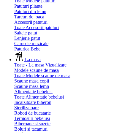
Toate Modele patuturi
Patuturi pliante
Patuturi din lemn
Tarcuri de joaca
Accesorii patuturi
Toate Accesorii patuturi
Saltele patut
Lenjerie patut
Carusele muzicale
Paturica Bebe
La masa
Toate - La masa
Vizualizare
Modele scaune de masa
Toate Modele scaune de masa
Scaune masa copii
Scaune masa lemn
Alimentatie bebelusi
Toate Alimentatie bebelusi
Incalzitoare biberon
Sterilizatoare
Roboti de bucatarie
Termosuri bebelusi
Biberoane si suzete
Boluri si tacamuri