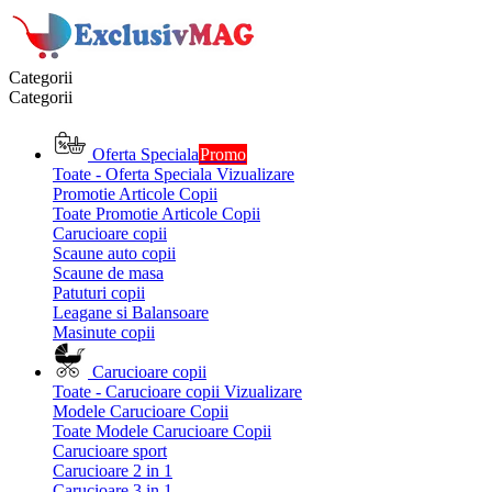
Categorii
Categorii
Oferta Speciala
Promo
Toate - Oferta Speciala
Vizualizare
Promotie Articole Copii
Toate Promotie Articole Copii
Carucioare copii
Scaune auto copii
Scaune de masa
Patuturi copii
Leagane si Balansoare
Masinute copii
Carucioare copii
Toate - Carucioare copii
Vizualizare
Modele Carucioare Copii
Toate Modele Carucioare Copii
Carucioare sport
Carucioare 2 in 1
Carucioare 3 in 1