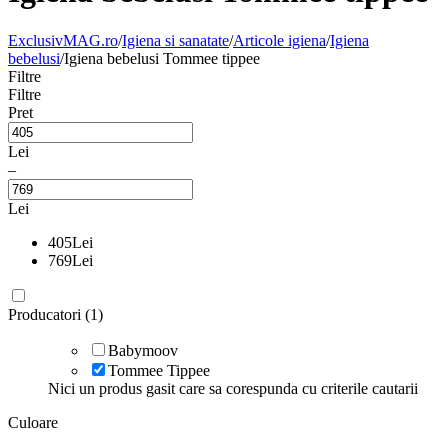
ExclusivMAG.ro
/
Igiena si sanatate
/
Articole igiena
/
Igiena
bebelusi
/
Igiena bebelusi Tommee tippee
Filtre
Filtre
Pret
Lei
–
Lei
405
Lei
769
Lei
Producatori (1)
Babymoov
Tommee Tippee
Nici un produs gasit care sa corespunda cu criterile cautarii
Culoare