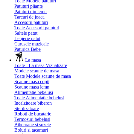
Toate Modele patuturi
Patuturi pliante
Patuturi din lemn
Tarcuri de joaca
Accesorii patuturi
Toate Accesorii patuturi
Saltele patut
Lenjerie patut
Carusele muzicale
Paturica Bebe
La masa
Toate - La masa
Vizualizare
Modele scaune de masa
Toate Modele scaune de masa
Scaune masa copii
Scaune masa lemn
Alimentatie bebelusi
Toate Alimentatie bebelusi
Incalzitoare biberon
Sterilizatoare
Roboti de bucatarie
Termosuri bebelusi
Biberoane si suzete
Boluri si tacamuri