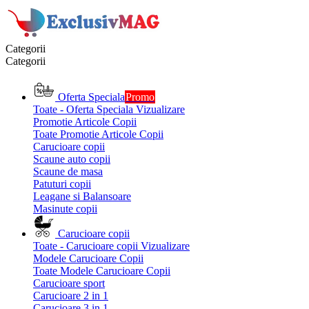
Categorii
Categorii
Oferta Speciala
Promo
Toate - Oferta Speciala
Vizualizare
Promotie Articole Copii
Toate Promotie Articole Copii
Carucioare copii
Scaune auto copii
Scaune de masa
Patuturi copii
Leagane si Balansoare
Masinute copii
Carucioare copii
Toate - Carucioare copii
Vizualizare
Modele Carucioare Copii
Toate Modele Carucioare Copii
Carucioare sport
Carucioare 2 in 1
Carucioare 3 in 1