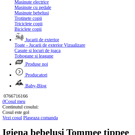
Masinute electrice
Masinute cu pedale
Masinute bebelusi
Trotinete copii
Triciclete copii
Biciclete copii
Jucarii de exterior
Toate - Jucarii de exterior
Vizualizare
Casute si locuri de joaca
Tobogane si leagane
Produse noi
Producatori
Baby-Blog
0766716166
0
Cosul meu
Continutul cosului:
Cosul este gol
Vezi cosul
Plaseaza comanda
Igiena bebelusi Tommee tippee