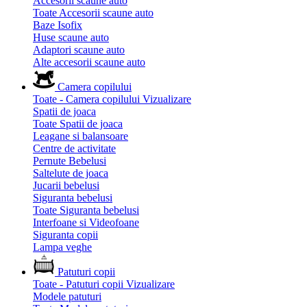
Accesorii scaune auto
Toate Accesorii scaune auto
Baze Isofix
Huse scaune auto
Adaptori scaune auto
Alte accesorii scaune auto
Camera copilului
Toate - Camera copilului
Vizualizare
Spatii de joaca
Toate Spatii de joaca
Leagane si balansoare
Centre de activitate
Pernute Bebelusi
Saltelute de joaca
Jucarii bebelusi
Siguranta bebelusi
Toate Siguranta bebelusi
Interfoane si Videofoane
Siguranta copii
Lampa veghe
Patuturi copii
Toate - Patuturi copii
Vizualizare
Modele patuturi