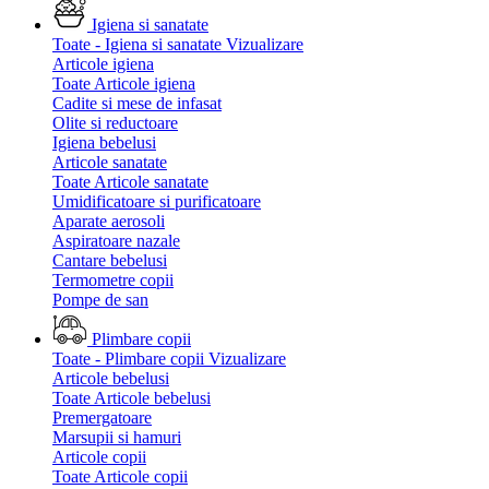
Igiena si sanatate
Toate - Igiena si sanatate
Vizualizare
Articole igiena
Toate Articole igiena
Cadite si mese de infasat
Olite si reductoare
Igiena bebelusi
Articole sanatate
Toate Articole sanatate
Umidificatoare si purificatoare
Aparate aerosoli
Aspiratoare nazale
Cantare bebelusi
Termometre copii
Pompe de san
Plimbare copii
Toate - Plimbare copii
Vizualizare
Articole bebelusi
Toate Articole bebelusi
Premergatoare
Marsupii si hamuri
Articole copii
Toate Articole copii