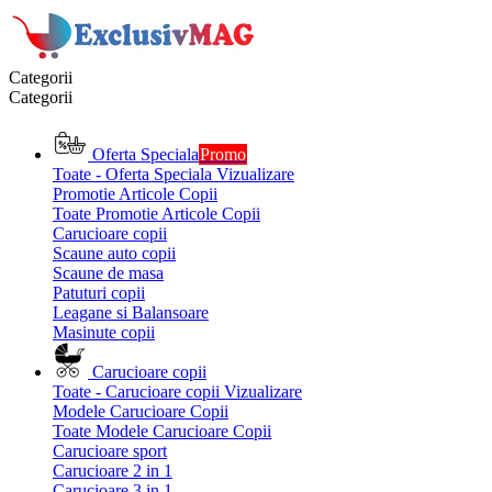
Categorii
Categorii
Oferta Speciala
Promo
Toate - Oferta Speciala
Vizualizare
Promotie Articole Copii
Toate Promotie Articole Copii
Carucioare copii
Scaune auto copii
Scaune de masa
Patuturi copii
Leagane si Balansoare
Masinute copii
Carucioare copii
Toate - Carucioare copii
Vizualizare
Modele Carucioare Copii
Toate Modele Carucioare Copii
Carucioare sport
Carucioare 2 in 1
Carucioare 3 in 1