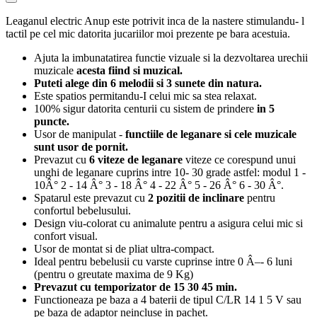
Leaganul electric Anup este potrivit inca de la nastere stimulandu- l
tactil pe cel mic datorita jucariilor moi prezente pe bara acestuia.
Ajuta la imbunatatirea functie vizuale si la dezvoltarea urechii
muzicale
acesta fiind si muzical.
Puteti alege din 6 melodii si 3 sunete din natura.
Este spatios permitandu-I celui mic sa stea relaxat.
100% sigur datorita centurii cu sistem de prindere
in 5
puncte.
Usor de manipulat -
functiile de leganare si cele muzicale
sunt usor de pornit.
Prevazut cu
6 viteze de leganare
viteze ce corespund unui
unghi de leganare cuprins intre 10- 30 grade astfel: modul 1 -
10Â° 2 - 14 Â° 3 - 18 Â° 4 - 22 Â° 5 - 26 Â° 6 - 30 Â°.
Spatarul este prevazut cu
2 pozitii de inclinare
pentru
confortul bebelusului.
Design viu-colorat cu animalute pentru a asigura celui mic si
confort visual.
Usor de montat si de pliat ultra-compact.
Ideal pentru bebelusii cu varste cuprinse intre 0 Â–- 6 luni
(pentru o greutate maxima de 9 Kg)
Prevazut cu temporizator de 15 30 45 min.
Functioneaza pe baza a 4 baterii de tipul C/LR 14 1 5 V sau
pe baza de adaptor neincluse in pachet.