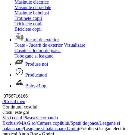
Masinute electrice
Masinute cu pedale
Masinute bebelusi
Trotinete copii
Triciclete copii
Biciclete copii
Jucarii de exterior
Toate - Jucarii de exterior
Vizualizare
Casute si locuri de joaca
Tobogane si leagane
Produse noi
Producatori
Baby-Blog
0766716166
0
Cosul meu
Continutul cosului:
Cosul este gol
Vezi cosul
Plaseaza comanda
ExclusivMAG.ro
/
Camera copilului
/
Spatii de joaca
/
Leagane si
balansoare
/
Leagane si balansoare Gmini
/
Fotoliu si leagan electric
muzical Anup Roz - Gmini