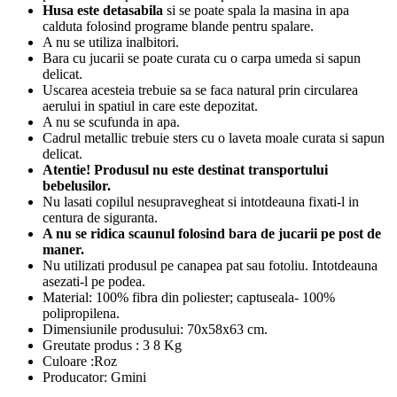
Husa este detasabila
si se poate spala la masina in apa
calduta folosind programe blande pentru spalare.
A nu se utiliza inalbitori.
Bara cu jucarii se poate curata cu o carpa umeda si sapun
delicat.
Uscarea acesteia trebuie sa se faca natural prin circularea
aerului in spatiul in care este depozitat.
A nu se scufunda in apa.
Cadrul metallic trebuie sters cu o laveta moale curata si sapun
delicat.
Atentie! Produsul nu este destinat transportului
bebelusilor.
Nu lasati copilul nesupravegheat si intotdeauna fixati-l in
centura de siguranta.
A nu se ridica scaunul folosind bara de jucarii pe post de
maner.
Nu utilizati produsul pe canapea pat sau fotoliu. Intotdeauna
asezati-l pe podea.
Material: 100% fibra din poliester; captuseala- 100%
polipropilena.
Dimensiunile produsului: 70x58x63 cm.
Greutate produs : 3 8 Kg
Culoare :Roz
Producator: Gmini