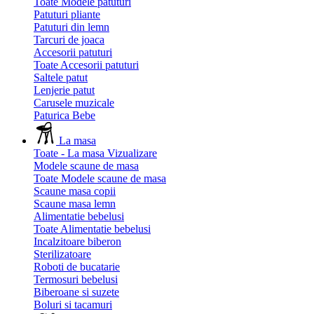
Toate Modele patuturi
Patuturi pliante
Patuturi din lemn
Tarcuri de joaca
Accesorii patuturi
Toate Accesorii patuturi
Saltele patut
Lenjerie patut
Carusele muzicale
Paturica Bebe
La masa
Toate - La masa
Vizualizare
Modele scaune de masa
Toate Modele scaune de masa
Scaune masa copii
Scaune masa lemn
Alimentatie bebelusi
Toate Alimentatie bebelusi
Incalzitoare biberon
Sterilizatoare
Roboti de bucatarie
Termosuri bebelusi
Biberoane si suzete
Boluri si tacamuri