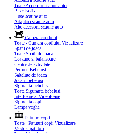
Accesorii scaune auto
Toate Accesorii scaune auto
Baze Isofix
Huse scaune auto
Adaptori scaune auto
Alte accesorii scaune auto
Camera copilului
Toate - Camera copilului
Vizualizare
Spatii de joaca
Toate Spatii de joaca
Leagane si balansoare
Centre de activitate
Pernute Bebelusi
Saltelute de joaca
Jucarii bebelusi
Siguranta bebelusi
Toate Siguranta bebelusi
Interfoane si Videofoane
Siguranta copii
Lampa veghe
Patuturi copii
Toate - Patuturi copii
Vizualizare
Modele patuturi