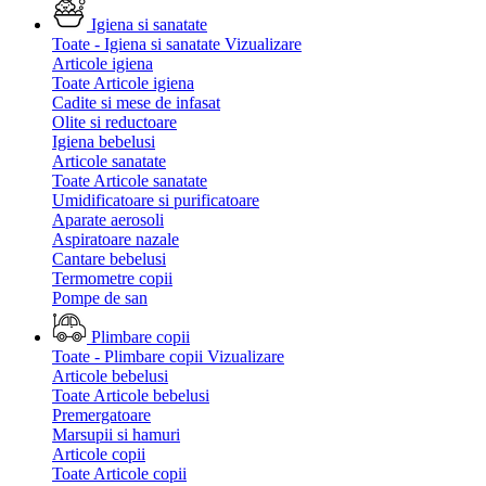
Igiena si sanatate
Toate - Igiena si sanatate
Vizualizare
Articole igiena
Toate Articole igiena
Cadite si mese de infasat
Olite si reductoare
Igiena bebelusi
Articole sanatate
Toate Articole sanatate
Umidificatoare si purificatoare
Aparate aerosoli
Aspiratoare nazale
Cantare bebelusi
Termometre copii
Pompe de san
Plimbare copii
Toate - Plimbare copii
Vizualizare
Articole bebelusi
Toate Articole bebelusi
Premergatoare
Marsupii si hamuri
Articole copii
Toate Articole copii