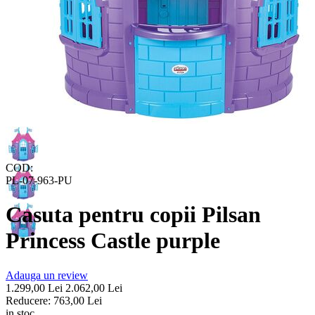
COD:
PL-07-963-PU
Casuta pentru copii Pilsan
Princess Castle purple
Adauga un review
1.299,00
Lei
2.062,00
Lei
Reducere:
763,00
Lei
in stoc