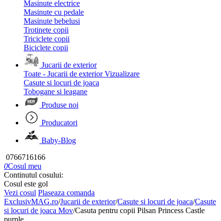
Masinute electrice
Masinute cu pedale
Masinute bebelusi
Trotinete copii
Triciclete copii
Biciclete copii
Jucarii de exterior
Toate - Jucarii de exterior
Vizualizare
Casute si locuri de joaca
Tobogane si leagane
Produse noi
Producatori
Baby-Blog
0766716166
0
Cosul meu
Continutul cosului:
Cosul este gol
Vezi cosul
Plaseaza comanda
ExclusivMAG.ro
/
Jucarii de exterior
/
Casute si locuri de joaca
/
Casute
si locuri de joaca Mov
/
Casuta pentru copii Pilsan Princess Castle
purple