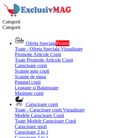
Categorii
Categorii
Oferta Speciala
Promo
Toate - Oferta Speciala
Vizualizare
Promotie Articole Copii
Toate Promotie Articole Copii
Carucioare copii
Scaune auto copii
Scaune de masa
Patuturi copii
Leagane si Balansoare
Masinute copii
Carucioare copii
Toate - Carucioare copii
Vizualizare
Modele Carucioare Copii
Toate Modele Carucioare Copii
Carucioare sport
Carucioare 2 in 1
Carucioare 3 in 1