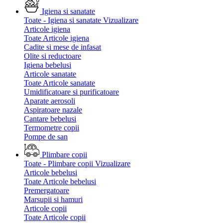
Igiena si sanatate
Toate - Igiena si sanatate
Vizualizare
Articole igiena
Toate Articole igiena
Cadite si mese de infasat
Olite si reductoare
Igiena bebelusi
Articole sanatate
Toate Articole sanatate
Umidificatoare si purificatoare
Aparate aerosoli
Aspiratoare nazale
Cantare bebelusi
Termometre copii
Pompe de san
Plimbare copii
Toate - Plimbare copii
Vizualizare
Articole bebelusi
Toate Articole bebelusi
Premergatoare
Marsupii si hamuri
Articole copii
Toate Articole copii