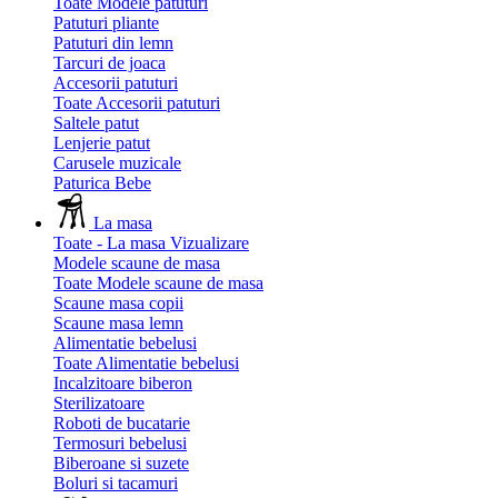
Toate Modele patuturi
Patuturi pliante
Patuturi din lemn
Tarcuri de joaca
Accesorii patuturi
Toate Accesorii patuturi
Saltele patut
Lenjerie patut
Carusele muzicale
Paturica Bebe
La masa
Toate - La masa
Vizualizare
Modele scaune de masa
Toate Modele scaune de masa
Scaune masa copii
Scaune masa lemn
Alimentatie bebelusi
Toate Alimentatie bebelusi
Incalzitoare biberon
Sterilizatoare
Roboti de bucatarie
Termosuri bebelusi
Biberoane si suzete
Boluri si tacamuri