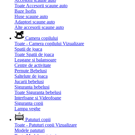
Accesorii scaune auto
Toate Accesorii scaune auto
Baze Isofix
Huse scaune auto
Adaptori scaune auto
Alte accesorii scaune auto
Camera copilului
Toate - Camera copilului
Vizualizare
Spatii de joaca
Toate Spatii de joaca
Leagane si balansoare
Centre de activitate
Pernute Bebelusi
Saltelute de joaca
Jucarii bebelusi
Siguranta bebelusi
Toate Siguranta bebelusi
Interfoane si Videofoane
Siguranta copii
Lampa veghe
Patuturi copii
Toate - Patuturi copii
Vizualizare
Modele patuturi