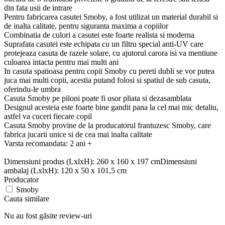
din fata usii de intrare
Pentru fabricarea casutei Smoby, a fost utilizat un material durabil si
de inalta calitate, pentru siguranta maxima a copiilor
Combinatia de culori a casutei este foarte realista si moderna
Suprafata casutei este echipata cu un filtru special anti-UV care
protejeaza casuta de razele solare, cu ajutorul carora isi va mentiune
culoarea intacta pentru mai multi ani
In casuta spatioasa pentru copii Smoby cu pereti dubli se vor putea
juca mai multi copii, acestia putand folosi si spatiul de sub casuta,
oferindu-le umbra
Casuta Smoby pe piloni poate fi usor pliata si dezasamblata
Designul acesteia este foarte bine gandit pana la cel mai mic detaliu,
astfel va cuceri fiecare copil
Casuta Smoby provine de la producatorul frantuzesc Smoby, care
fabrica jucarii unice si de cea mai inalta calitate
Varsta recomandata: 2 ani +
Dimensiuni produs (LxlxH): 260 x 160 x 197 cmDimensiuni
ambalaj (LxlxH): 120 x 50 x 101,5 cm
Producator
Smoby
Cauta similare
Nu au fost găsite review-uri