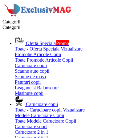
Categorii
Categorii
Oferta Speciala
Promo
Toate - Oferta Speciala
Vizualizare
Promotie Articole Copii
Toate Promotie Articole Copii
Carucioare copii
Scaune auto copii
Scaune de masa
Patuturi copii
Leagane si Balansoare
Masinute copii
Carucioare copii
Toate - Carucioare copii
Vizualizare
Modele Carucioare Copii
Toate Modele Carucioare Copii
Carucioare sport
Carucioare 2 in 1
Carucioare 3 in 1