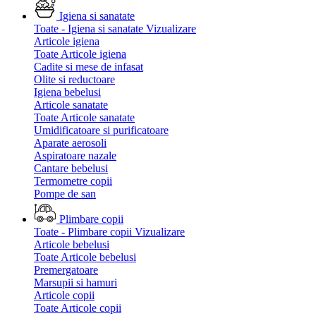
Igiena si sanatate
Toate - Igiena si sanatate
Vizualizare
Articole igiena
Toate Articole igiena
Cadite si mese de infasat
Olite si reductoare
Igiena bebelusi
Articole sanatate
Toate Articole sanatate
Umidificatoare si purificatoare
Aparate aerosoli
Aspiratoare nazale
Cantare bebelusi
Termometre copii
Pompe de san
Plimbare copii
Toate - Plimbare copii
Vizualizare
Articole bebelusi
Toate Articole bebelusi
Premergatoare
Marsupii si hamuri
Articole copii
Toate Articole copii