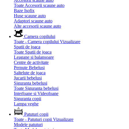
Accesorii scaune auto
Toate Accesorii scaune auto
Baze Isofix
Huse scaune auto
Adaptori scaune auto
Alte accesorii scaune auto
Camera copilului
Toate - Camera copilului
Vizualizare
Spatii de joaca
Toate Spatii de joaca
Leagane si balansoare
Centre de activitate
Pernute Bebelusi
Saltelute de joaca
Jucarii bebelusi
Siguranta bebelusi
Toate Siguranta bebelusi
Interfoane si Videofoane
Siguranta copii
Lampa veghe
Patuturi copii
Toate - Patuturi copii
Vizualizare
Modele patuturi