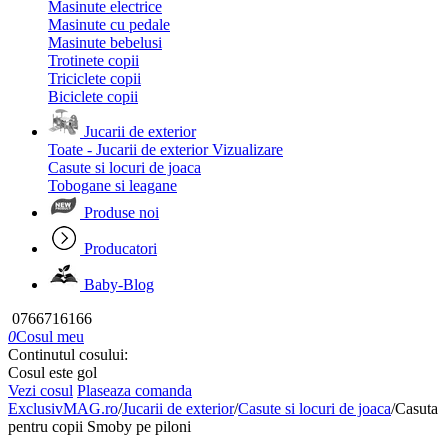
Masinute electrice
Masinute cu pedale
Masinute bebelusi
Trotinete copii
Triciclete copii
Biciclete copii
Jucarii de exterior
Toate - Jucarii de exterior
Vizualizare
Casute si locuri de joaca
Tobogane si leagane
Produse noi
Producatori
Baby-Blog
0766716166
0
Cosul meu
Continutul cosului:
Cosul este gol
Vezi cosul
Plaseaza comanda
ExclusivMAG.ro
/
Jucarii de exterior
/
Casute si locuri de joaca
/
Casuta
pentru copii Smoby pe piloni