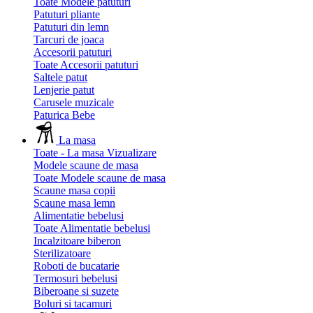
Toate Modele patuturi
Patuturi pliante
Patuturi din lemn
Tarcuri de joaca
Accesorii patuturi
Toate Accesorii patuturi
Saltele patut
Lenjerie patut
Carusele muzicale
Paturica Bebe
La masa
Toate - La masa
Vizualizare
Modele scaune de masa
Toate Modele scaune de masa
Scaune masa copii
Scaune masa lemn
Alimentatie bebelusi
Toate Alimentatie bebelusi
Incalzitoare biberon
Sterilizatoare
Roboti de bucatarie
Termosuri bebelusi
Biberoane si suzete
Boluri si tacamuri