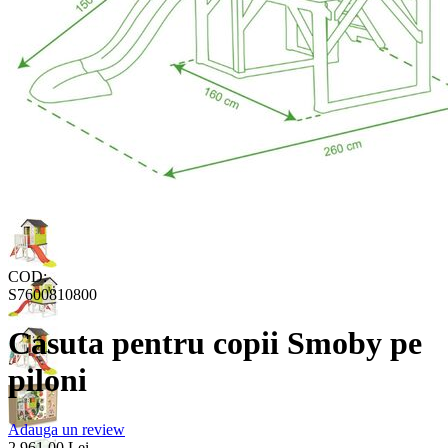
COD:
S7600810800
Casuta pentru copii Smoby pe
piloni
Adauga un review
2.961,00
Lei