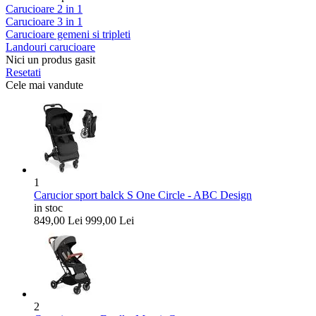
Carucioare 2 in 1
Carucioare 3 in 1
Carucioare gemeni si tripleti
Landouri carucioare
Nici un produs gasit
Resetati
Cele mai vandute
1
Carucior sport balck S One Circle - ABC Design
in stoc
849,00
Lei
999,00
Lei
2