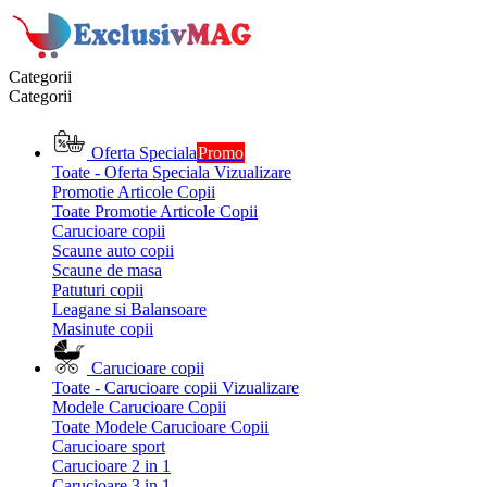
Categorii
Categorii
Oferta Speciala
Promo
Toate - Oferta Speciala
Vizualizare
Promotie Articole Copii
Toate Promotie Articole Copii
Carucioare copii
Scaune auto copii
Scaune de masa
Patuturi copii
Leagane si Balansoare
Masinute copii
Carucioare copii
Toate - Carucioare copii
Vizualizare
Modele Carucioare Copii
Toate Modele Carucioare Copii
Carucioare sport
Carucioare 2 in 1
Carucioare 3 in 1