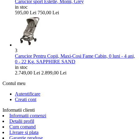
Carucior sport Estelle, Momi, Grey
in stoc
595,00
Lei
750,00
Lei
3
Carucior Pentru Copii, Maxi-Cosi Fame Cabin, 0 luni - 4 ani,
0 - 22 Kg. SAPPHIRE SAND
in stoc
2.749,00
Lei
2.899,00
Lei
Contul meu
Autentificare
Creati cont
Informatii clienti
Informatii comenzi
Detalii profil
Cum comand
Livrare si plata
Garantie produse