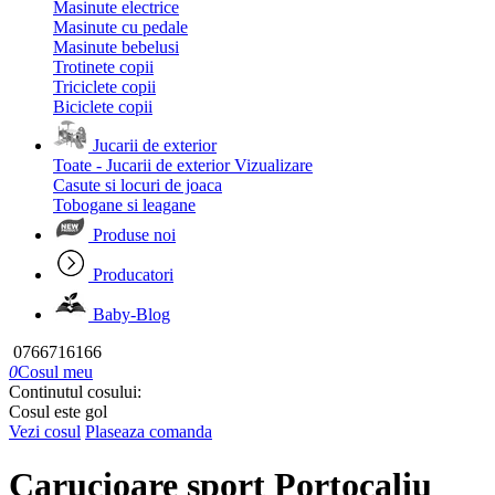
Masinute electrice
Masinute cu pedale
Masinute bebelusi
Trotinete copii
Triciclete copii
Biciclete copii
Jucarii de exterior
Toate - Jucarii de exterior
Vizualizare
Casute si locuri de joaca
Tobogane si leagane
Produse noi
Producatori
Baby-Blog
0766716166
0
Cosul meu
Continutul cosului:
Cosul este gol
Vezi cosul
Plaseaza comanda
Carucioare sport Portocaliu