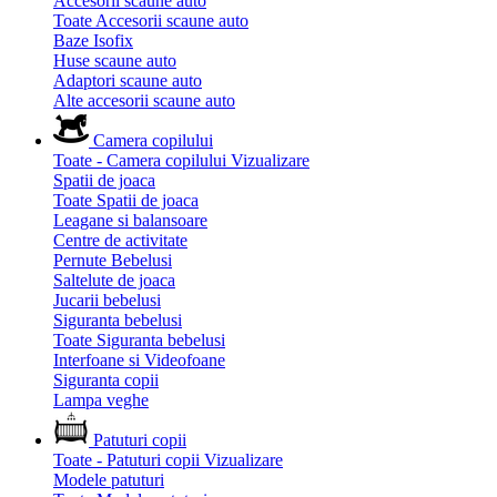
Accesorii scaune auto
Toate Accesorii scaune auto
Baze Isofix
Huse scaune auto
Adaptori scaune auto
Alte accesorii scaune auto
Camera copilului
Toate - Camera copilului
Vizualizare
Spatii de joaca
Toate Spatii de joaca
Leagane si balansoare
Centre de activitate
Pernute Bebelusi
Saltelute de joaca
Jucarii bebelusi
Siguranta bebelusi
Toate Siguranta bebelusi
Interfoane si Videofoane
Siguranta copii
Lampa veghe
Patuturi copii
Toate - Patuturi copii
Vizualizare
Modele patuturi