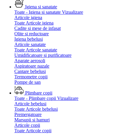
Igiena si sanatate
Toate - Igiena si sanatate
Vizualizare
Articole igiena
Toate Articole igiena
Cadite si mese de infasat
Olite si reductoare
Igiena bebelusi
Articole sanatate
Toate Articole sanatate
Umidificatoare si purificatoare
Aparate aerosoli
Aspiratoare nazale
Cantare bebelusi
Termometre copii
Pompe de san
Plimbare copii
Toate - Plimbare copii
Vizualizare
Articole bebelusi
Toate Articole bebelusi
Premergatoare
Marsupii si hamuri
Articole copii
Toate Articole copii