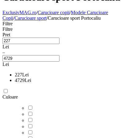
ExclusivMAG.ro
/
Carucioare copii
/
Modele Carucioare
Copii
/
Carucioare sport
/
Carucioare sport Portocaliu
Filtre
Filtre
Pret
Lei
–
Lei
227
Lei
4729
Lei
Culoare