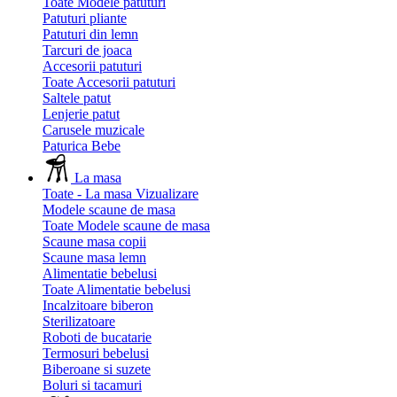
Toate Modele patuturi
Patuturi pliante
Patuturi din lemn
Tarcuri de joaca
Accesorii patuturi
Toate Accesorii patuturi
Saltele patut
Lenjerie patut
Carusele muzicale
Paturica Bebe
La masa
Toate - La masa
Vizualizare
Modele scaune de masa
Toate Modele scaune de masa
Scaune masa copii
Scaune masa lemn
Alimentatie bebelusi
Toate Alimentatie bebelusi
Incalzitoare biberon
Sterilizatoare
Roboti de bucatarie
Termosuri bebelusi
Biberoane si suzete
Boluri si tacamuri