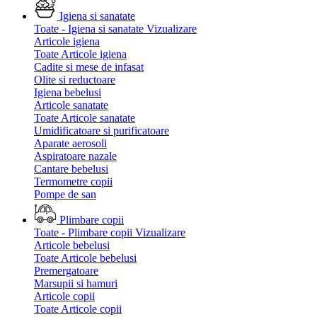
Igiena si sanatate
Toate - Igiena si sanatate
Vizualizare
Articole igiena
Toate Articole igiena
Cadite si mese de infasat
Olite si reductoare
Igiena bebelusi
Articole sanatate
Toate Articole sanatate
Umidificatoare si purificatoare
Aparate aerosoli
Aspiratoare nazale
Cantare bebelusi
Termometre copii
Pompe de san
Plimbare copii
Toate - Plimbare copii
Vizualizare
Articole bebelusi
Toate Articole bebelusi
Premergatoare
Marsupii si hamuri
Articole copii
Toate Articole copii