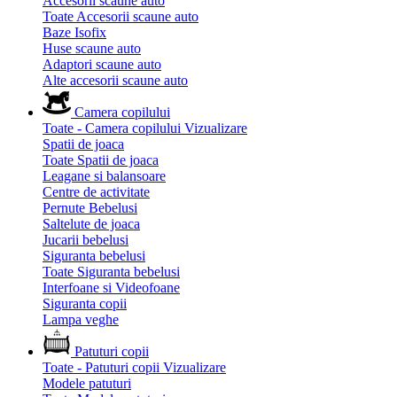
Accesorii scaune auto
Toate Accesorii scaune auto
Baze Isofix
Huse scaune auto
Adaptori scaune auto
Alte accesorii scaune auto
Camera copilului
Toate - Camera copilului
Vizualizare
Spatii de joaca
Toate Spatii de joaca
Leagane si balansoare
Centre de activitate
Pernute Bebelusi
Saltelute de joaca
Jucarii bebelusi
Siguranta bebelusi
Toate Siguranta bebelusi
Interfoane si Videofoane
Siguranta copii
Lampa veghe
Patuturi copii
Toate - Patuturi copii
Vizualizare
Modele patuturi