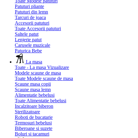
Toate Modele patuturi
Patuturi pliante
Patuturi din lemn
Tarcuri de joaca
Accesorii patuturi
Toate Accesorii patuturi
Saltele patut
Lenjerie patut
Carusele muzicale
Paturica Bebe
La masa
Toate - La masa
Vizualizare
Modele scaune de masa
Toate Modele scaune de masa
Scaune masa copii
Scaune masa lemn
Alimentatie bebelusi
Toate Alimentatie bebelusi
Incalzitoare biberon
Sterilizatoare
Roboti de bucatarie
Termosuri bebelusi
Biberoane si suzete
Boluri si tacamuri