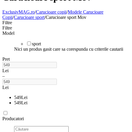
ExclusivMAG.ro
/
Carucioare copii
/
Modele Carucioare
Copii
/
Carucioare sport
/
Carucioare sport Mov
Filtre
Filtre
Model
sport
Nici un produs gasit care sa corespunda cu criterile cautarii
Pret
Lei
–
Lei
549
Lei
549
Lei
Producatori