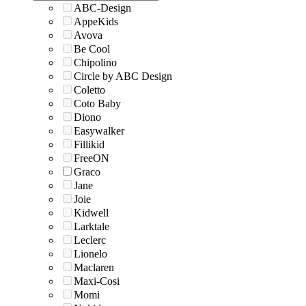
ABC-Design
AppeKids
Avova
Be Cool
Chipolino
Circle by ABC Design
Coletto
Coto Baby
Diono
Easywalker
Fillikid
FreeON
Graco
Jane
Joie
Kidwell
Larktale
Leclerc
Lionelo
Maclaren
Maxi-Cosi
Momi