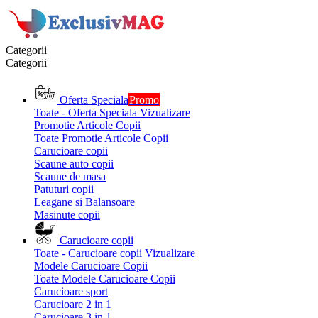
Categorii
Categorii
Oferta Speciala
Promo
Toate - Oferta Speciala
Vizualizare
Promotie Articole Copii
Toate Promotie Articole Copii
Carucioare copii
Scaune auto copii
Scaune de masa
Patuturi copii
Leagane si Balansoare
Masinute copii
Carucioare copii
Toate - Carucioare copii
Vizualizare
Modele Carucioare Copii
Toate Modele Carucioare Copii
Carucioare sport
Carucioare 2 in 1
Carucioare 3 in 1