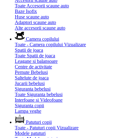
Accesorii scaune auto
Toate Accesorii scaune auto
Baze Isofix
Huse scaune auto
Adaptori scaune auto
Alte accesorii scaune auto
Camera copilului
Toate - Camera copilului
Vizualizare
Spatii de joaca
Toate Spatii de joaca
Leagane si balansoare
Centre de activitate
Pernute Bebelusi
Saltelute de joaca
Jucarii bebelusi
Siguranta bebelusi
Toate Siguranta bebelusi
Interfoane si Videofoane
Siguranta copii
Lampa veghe
Patuturi copii
Toate - Patuturi copii
Vizualizare
Modele patuturi