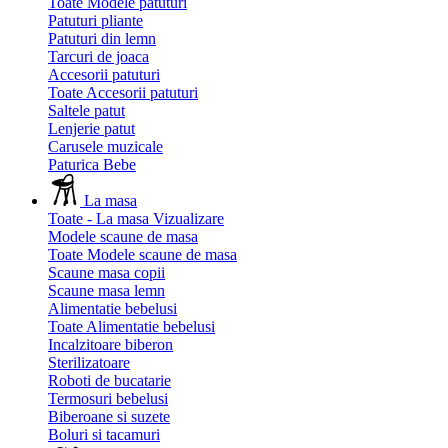
Toate Modele patuturi
Patuturi pliante
Patuturi din lemn
Tarcuri de joaca
Accesorii patuturi
Toate Accesorii patuturi
Saltele patut
Lenjerie patut
Carusele muzicale
Paturica Bebe
La masa
Toate - La masa
Vizualizare
Modele scaune de masa
Toate Modele scaune de masa
Scaune masa copii
Scaune masa lemn
Alimentatie bebelusi
Toate Alimentatie bebelusi
Incalzitoare biberon
Sterilizatoare
Roboti de bucatarie
Termosuri bebelusi
Biberoane si suzete
Boluri si tacamuri