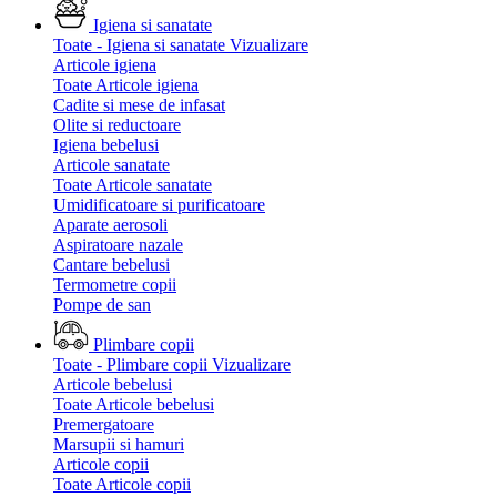
Igiena si sanatate
Toate - Igiena si sanatate
Vizualizare
Articole igiena
Toate Articole igiena
Cadite si mese de infasat
Olite si reductoare
Igiena bebelusi
Articole sanatate
Toate Articole sanatate
Umidificatoare si purificatoare
Aparate aerosoli
Aspiratoare nazale
Cantare bebelusi
Termometre copii
Pompe de san
Plimbare copii
Toate - Plimbare copii
Vizualizare
Articole bebelusi
Toate Articole bebelusi
Premergatoare
Marsupii si hamuri
Articole copii
Toate Articole copii