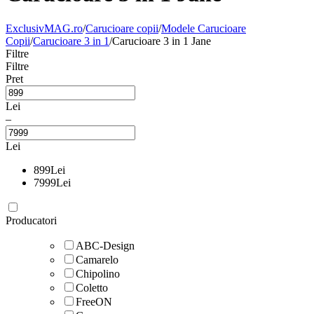
ExclusivMAG.ro
/
Carucioare copii
/
Modele Carucioare
Copii
/
Carucioare 3 in 1
/
Carucioare 3 in 1 Jane
Filtre
Filtre
Pret
Lei
–
Lei
899
Lei
7999
Lei
Producatori
ABC-Design
Camarelo
Chipolino
Coletto
FreeON