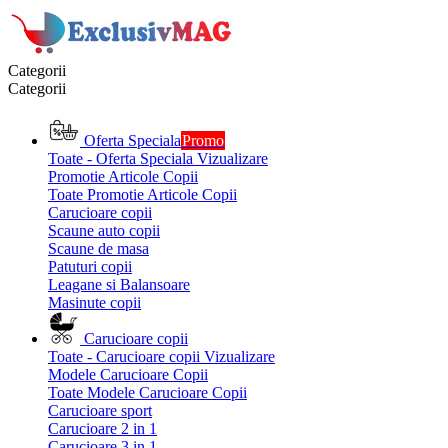
Categorii
Categorii
Oferta Speciala
Promo
Toate - Oferta Speciala
Vizualizare
Promotie Articole Copii
Toate Promotie Articole Copii
Carucioare copii
Scaune auto copii
Scaune de masa
Patuturi copii
Leagane si Balansoare
Masinute copii
Carucioare copii
Toate - Carucioare copii
Vizualizare
Modele Carucioare Copii
Toate Modele Carucioare Copii
Carucioare sport
Carucioare 2 in 1
Carucioare 3 in 1