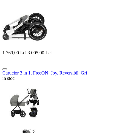
1.769,00
Lei
3.005,00
Lei
Carucior 3 in 1, FreeON, Joy, Reversibil, Gri
in stoc