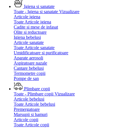
Igiena si sanatate
Toate - Igiena si sanatate
Vizualizare
Articole igiena
Toate Articole igiena
Cadite si mese de infasat
Olite si reductoare
Igiena bebelusi
Articole sanatate
Toate Articole sanatate
Umidificatoare si purificatoare
Aparate aerosoli
Aspiratoare nazale
Cantare bebelusi
Termometre copii
Pompe de san
Plimbare copii
Toate - Plimbare copii
Vizualizare
Articole bebelusi
Toate Articole bebelusi
Premergatoare
Marsupii si hamuri
Articole copii
Toate Articole copii