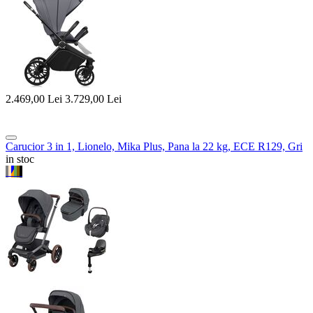
2.469,00
Lei
3.729,00
Lei
Carucior 3 in 1, Lionelo, Mika Plus, Pana la 22 kg, ECE R129, Gri
in stoc