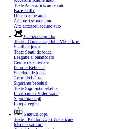
Accesorii scaune auto
Toate Accesorii scaune auto
Baze Isofix
Huse scaune auto
Adaptori scaune auto
Alte accesorii scaune auto
Camera copilului
Toate - Camera copilului
Vizualizare
Spatii de joaca
Toate Spatii de joaca
Leagane si balansoare
Centre de activitate
Pernute Bebelusi
Saltelute de joaca
Jucarii bebelusi
Siguranta bebelusi
Toate Siguranta bebelusi
Interfoane si Videofoane
Siguranta copii
Lampa veghe
Patuturi copii
Toate - Patuturi copii
Vizualizare
Modele patuturi