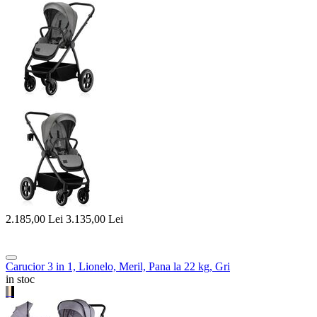
2.185,00
Lei
3.135,00
Lei
Carucior 3 in 1, Lionelo, Meril, Pana la 22 kg, Gri
in stoc