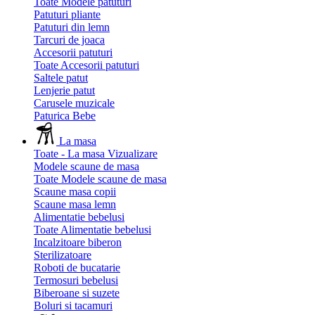
Toate Modele patuturi
Patuturi pliante
Patuturi din lemn
Tarcuri de joaca
Accesorii patuturi
Toate Accesorii patuturi
Saltele patut
Lenjerie patut
Carusele muzicale
Paturica Bebe
La masa
Toate - La masa
Vizualizare
Modele scaune de masa
Toate Modele scaune de masa
Scaune masa copii
Scaune masa lemn
Alimentatie bebelusi
Toate Alimentatie bebelusi
Incalzitoare biberon
Sterilizatoare
Roboti de bucatarie
Termosuri bebelusi
Biberoane si suzete
Boluri si tacamuri