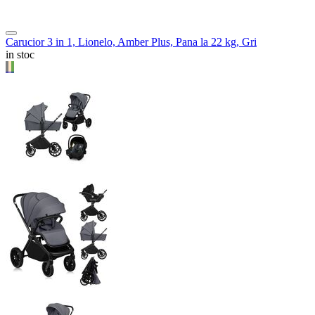
Carucior 3 in 1, Lionelo, Amber Plus, Pana la 22 kg, Gri
in stoc