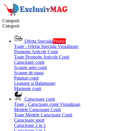
Categorii
Categorii
Oferta Speciala
Promo
Toate - Oferta Speciala
Vizualizare
Promotie Articole Copii
Toate Promotie Articole Copii
Carucioare copii
Scaune auto copii
Scaune de masa
Patuturi copii
Leagane si Balansoare
Masinute copii
Carucioare copii
Toate - Carucioare copii
Vizualizare
Modele Carucioare Copii
Toate Modele Carucioare Copii
Carucioare sport
Carucioare 2 in 1
Carucioare 3 in 1