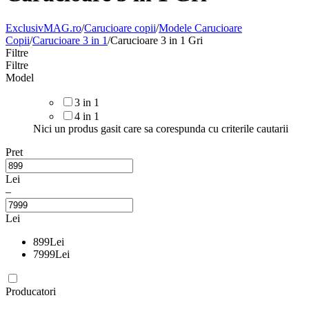
ExclusivMAG.ro
/
Carucioare copii
/
Modele Carucioare
Copii
/
Carucioare 3 in 1
/
Carucioare 3 in 1 Gri
Filtre
Filtre
Model
3 in 1
4 in 1
Nici un produs gasit care sa corespunda cu criterile cautarii
Pret
Lei
–
Lei
899
Lei
7999
Lei
Producatori