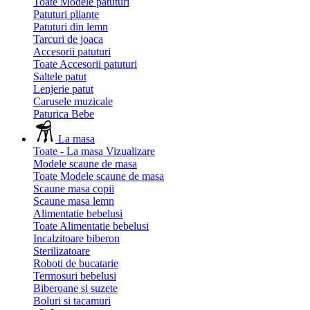
Toate Modele patuturi
Patuturi pliante
Patuturi din lemn
Tarcuri de joaca
Accesorii patuturi
Toate Accesorii patuturi
Saltele patut
Lenjerie patut
Carusele muzicale
Paturica Bebe
La masa
Toate - La masa
Vizualizare
Modele scaune de masa
Toate Modele scaune de masa
Scaune masa copii
Scaune masa lemn
Alimentatie bebelusi
Toate Alimentatie bebelusi
Incalzitoare biberon
Sterilizatoare
Roboti de bucatarie
Termosuri bebelusi
Biberoane si suzete
Boluri si tacamuri