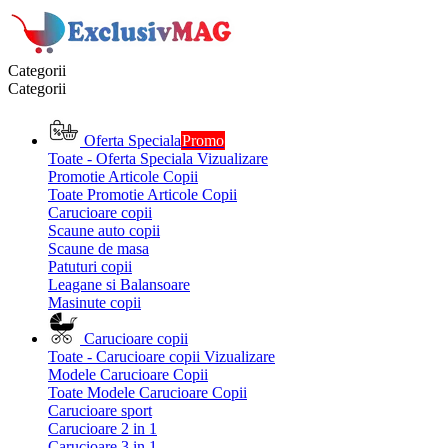
Categorii
Categorii
Oferta Speciala
Promo
Toate - Oferta Speciala
Vizualizare
Promotie Articole Copii
Toate Promotie Articole Copii
Carucioare copii
Scaune auto copii
Scaune de masa
Patuturi copii
Leagane si Balansoare
Masinute copii
Carucioare copii
Toate - Carucioare copii
Vizualizare
Modele Carucioare Copii
Toate Modele Carucioare Copii
Carucioare sport
Carucioare 2 in 1
Carucioare 3 in 1