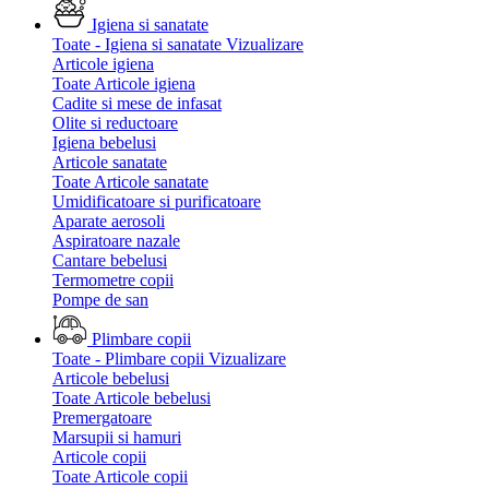
Igiena si sanatate
Toate - Igiena si sanatate
Vizualizare
Articole igiena
Toate Articole igiena
Cadite si mese de infasat
Olite si reductoare
Igiena bebelusi
Articole sanatate
Toate Articole sanatate
Umidificatoare si purificatoare
Aparate aerosoli
Aspiratoare nazale
Cantare bebelusi
Termometre copii
Pompe de san
Plimbare copii
Toate - Plimbare copii
Vizualizare
Articole bebelusi
Toate Articole bebelusi
Premergatoare
Marsupii si hamuri
Articole copii
Toate Articole copii