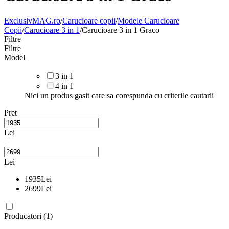
ExclusivMAG.ro
/
Carucioare copii
/
Modele Carucioare
Copii
/
Carucioare 3 in 1
/
Carucioare 3 in 1 Graco
Filtre
Filtre
Model
3 in 1
4 in 1
Nici un produs gasit care sa corespunda cu criterile cautarii
Pret
Lei
–
Lei
1935
Lei
2699
Lei
Producatori (1)