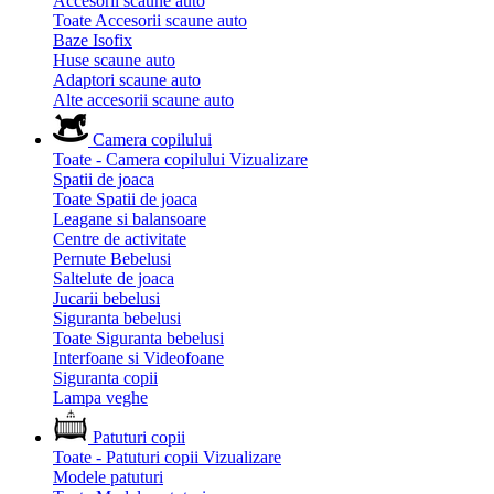
Accesorii scaune auto
Toate Accesorii scaune auto
Baze Isofix
Huse scaune auto
Adaptori scaune auto
Alte accesorii scaune auto
Camera copilului
Toate - Camera copilului
Vizualizare
Spatii de joaca
Toate Spatii de joaca
Leagane si balansoare
Centre de activitate
Pernute Bebelusi
Saltelute de joaca
Jucarii bebelusi
Siguranta bebelusi
Toate Siguranta bebelusi
Interfoane si Videofoane
Siguranta copii
Lampa veghe
Patuturi copii
Toate - Patuturi copii
Vizualizare
Modele patuturi