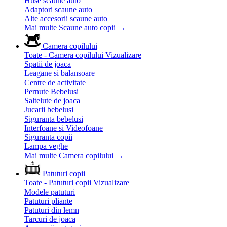
Huse scaune auto
Adaptori scaune auto
Alte accesorii scaune auto
Mai multe Scaune auto copii
→
Camera copilului
Toate - Camera copilului
Vizualizare
Spatii de joaca
Leagane si balansoare
Centre de activitate
Pernute Bebelusi
Saltelute de joaca
Jucarii bebelusi
Siguranta bebelusi
Interfoane si Videofoane
Siguranta copii
Lampa veghe
Mai multe Camera copilului
→
Patuturi copii
Toate - Patuturi copii
Vizualizare
Modele patuturi
Patuturi pliante
Patuturi din lemn
Tarcuri de joaca