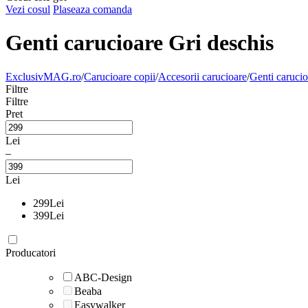
Vezi cosul
Plaseaza comanda
Genti carucioare Gri deschis
ExclusivMAG.ro
/
Carucioare copii
/
Accesorii carucioare
/
Genti carucio
Filtre
Filtre
Pret
Lei
–
Lei
299
Lei
399
Lei
Producatori
ABC-Design
Beaba
Easywalker