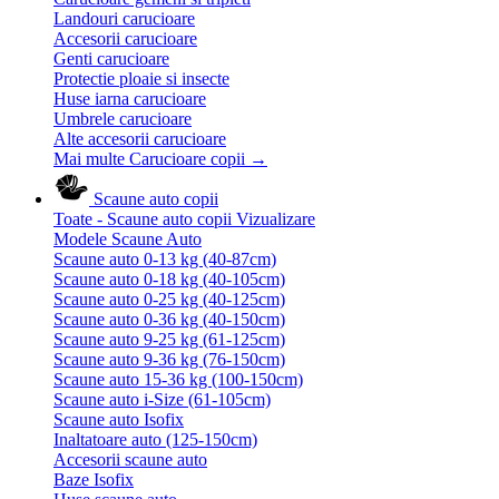
Landouri carucioare
Accesorii carucioare
Genti carucioare
Protectie ploaie si insecte
Huse iarna carucioare
Umbrele carucioare
Alte accesorii carucioare
Mai multe Carucioare copii
→
Scaune auto copii
Toate - Scaune auto copii
Vizualizare
Modele Scaune Auto
Scaune auto 0-13 kg (40-87cm)
Scaune auto 0-18 kg (40-105cm)
Scaune auto 0-25 kg (40-125cm)
Scaune auto 0-36 kg (40-150cm)
Scaune auto 9-25 kg (61-125cm)
Scaune auto 9-36 kg (76-150cm)
Scaune auto 15-36 kg (100-150cm)
Scaune auto i-Size (61-105cm)
Scaune auto Isofix
Inaltatoare auto (125-150cm)
Accesorii scaune auto
Baze Isofix