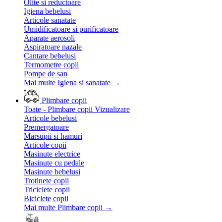
Olite si reductoare
Igiena bebelusi
Articole sanatate
Umidificatoare si purificatoare
Aparate aerosoli
Aspiratoare nazale
Cantare bebelusi
Termometre copii
Pompe de san
Mai multe Igiena si sanatate
→
Plimbare copii
Toate - Plimbare copii
Vizualizare
Articole bebelusi
Premergatoare
Marsupii si hamuri
Articole copii
Masinute electrice
Masinute cu pedale
Masinute bebelusi
Trotinete copii
Triciclete copii
Biciclete copii
Mai multe Plimbare copii
→