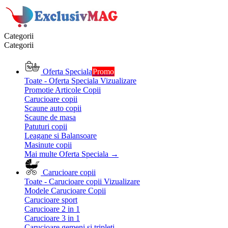
Categorii
Categorii
Oferta Speciala
Promo
Toate - Oferta Speciala
Vizualizare
Promotie Articole Copii
Carucioare copii
Scaune auto copii
Scaune de masa
Patuturi copii
Leagane si Balansoare
Masinute copii
Mai multe Oferta Speciala
→
Carucioare copii
Toate - Carucioare copii
Vizualizare
Modele Carucioare Copii
Carucioare sport
Carucioare 2 in 1
Carucioare 3 in 1
Carucioare gemeni si tripleti