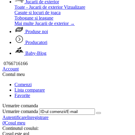
Jucarii de exterior
Toate - Jucarii de exterior
Vizualizare
Casute si locuri de joaca
Tobogane si leagane
Mai multe Jucarii de exterior
→
Produse noi
Producatori
Baby-Blog
0766716166
Account
Contul meu
Comenzi
Lista comparare
Favorite
Urmarire comanda
Urmarire comanda
Autentificare
Inregistrare
0
Cosul meu
Continutul cosului:
Cosul este gol