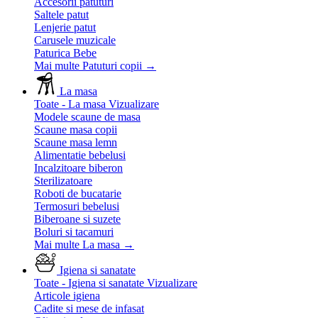
Accesorii patuturi
Saltele patut
Lenjerie patut
Carusele muzicale
Paturica Bebe
Mai multe Patuturi copii
→
La masa
Toate - La masa
Vizualizare
Modele scaune de masa
Scaune masa copii
Scaune masa lemn
Alimentatie bebelusi
Incalzitoare biberon
Sterilizatoare
Roboti de bucatarie
Termosuri bebelusi
Biberoane si suzete
Boluri si tacamuri
Mai multe La masa
→
Igiena si sanatate
Toate - Igiena si sanatate
Vizualizare
Articole igiena
Cadite si mese de infasat