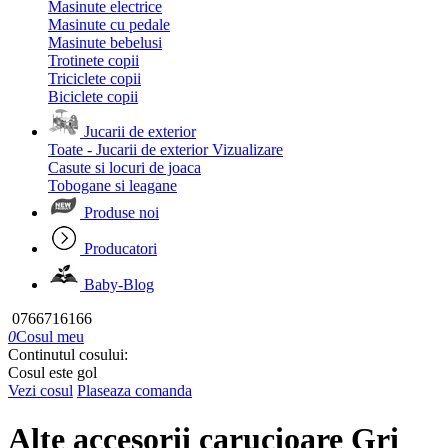
Masinute electrice
Masinute cu pedale
Masinute bebelusi
Trotinete copii
Triciclete copii
Biciclete copii
Jucarii de exterior
Toate - Jucarii de exterior
Vizualizare
Casute si locuri de joaca
Tobogane si leagane
Produse noi
Producatori
Baby-Blog
0766716166
0
Cosul meu
Continutul cosului:
Cosul este gol
Vezi cosul
Plaseaza comanda
Alte accesorii carucioare Gri