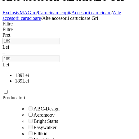
ExclusivMAG.ro
/
Carucioare copii
/
Accesorii carucioare
/
Alte
accesorii carucioare
/
Alte accesorii carucioare Gri
Filtre
Filtre
Pret
Lei
–
Lei
189
Lei
189
Lei
Producatori
ABC-Design
Aeromoov
Bright Starts
Easywalker
Fillikid