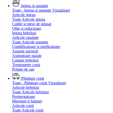
Igiena si sanatate
Toate - Igiena si sanatate
Vizualizare
Articole igiena
Toate Articole igiena
Cadite si mese de infasat
Olite si reductoare
Igiena bebelusi
Articole sanatate
Toate Articole sanatate
Umidificatoare si purificatoare
Aparate aerosoli
Aspiratoare nazale
Cantare bebelusi
Termometre copii
Pompe de san
Plimbare copii
Toate - Plimbare copii
Vizualizare
Articole bebelusi
Toate Articole bebelusi
Premergatoare
Marsupii si hamuri
Articole copii
Toate Articole copii