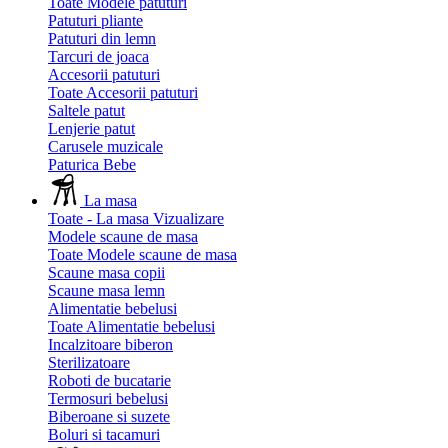
Toate Modele patuturi
Patuturi pliante
Patuturi din lemn
Tarcuri de joaca
Accesorii patuturi
Toate Accesorii patuturi
Saltele patut
Lenjerie patut
Carusele muzicale
Paturica Bebe
La masa
Toate - La masa
Vizualizare
Modele scaune de masa
Toate Modele scaune de masa
Scaune masa copii
Scaune masa lemn
Alimentatie bebelusi
Toate Alimentatie bebelusi
Incalzitoare biberon
Sterilizatoare
Roboti de bucatarie
Termosuri bebelusi
Biberoane si suzete
Boluri si tacamuri