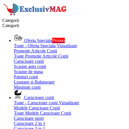
Categorii
Categorii
Oferta Speciala
Promo
Toate - Oferta Speciala
Vizualizare
Promotie Articole Copii
Toate Promotie Articole Copii
Carucioare copii
Scaune auto copii
Scaune de masa
Patuturi copii
Leagane si Balansoare
Masinute copii
Carucioare copii
Toate - Carucioare copii
Vizualizare
Modele Carucioare Copii
Toate Modele Carucioare Copii
Carucioare sport
Carucioare 2 in 1
Carucioare 3 in 1