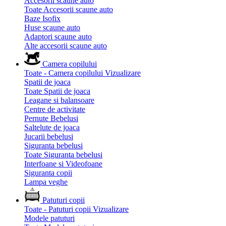
Accesorii scaune auto
Toate Accesorii scaune auto
Baze Isofix
Huse scaune auto
Adaptori scaune auto
Alte accesorii scaune auto
Camera copilului
Toate - Camera copilului
Vizualizare
Spatii de joaca
Toate Spatii de joaca
Leagane si balansoare
Centre de activitate
Pernute Bebelusi
Saltelute de joaca
Jucarii bebelusi
Siguranta bebelusi
Toate Siguranta bebelusi
Interfoane si Videofoane
Siguranta copii
Lampa veghe
Patuturi copii
Toate - Patuturi copii
Vizualizare
Modele patuturi