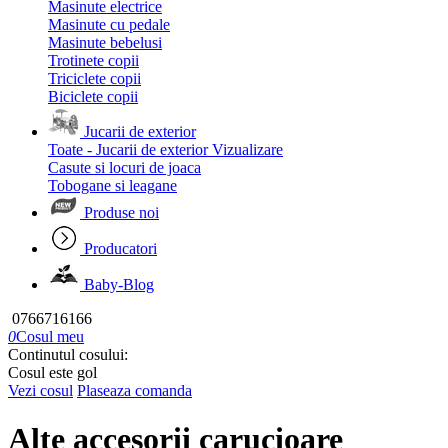
Masinute electrice
Masinute cu pedale
Masinute bebelusi
Trotinete copii
Triciclete copii
Biciclete copii
Jucarii de exterior
Toate - Jucarii de exterior
Vizualizare
Casute si locuri de joaca
Tobogane si leagane
Produse noi
Producatori
Baby-Blog
0766716166
0
Cosul meu
Continutul cosului:
Cosul este gol
Vezi cosul
Plaseaza comanda
Alte accesorii carucioare