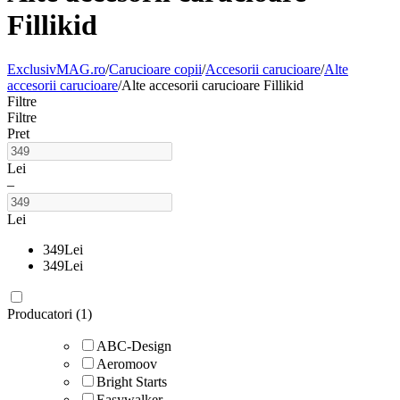
Fillikid
ExclusivMAG.ro
/
Carucioare copii
/
Accesorii carucioare
/
Alte
accesorii carucioare
/
Alte accesorii carucioare Fillikid
Filtre
Filtre
Pret
Lei
–
Lei
349
Lei
349
Lei
Producatori (1)
ABC-Design
Aeromoov
Bright Starts
Easywalker