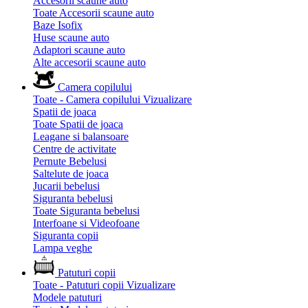
Accesorii scaune auto
Toate Accesorii scaune auto
Baze Isofix
Huse scaune auto
Adaptori scaune auto
Alte accesorii scaune auto
Camera copilului
Toate - Camera copilului
Vizualizare
Spatii de joaca
Toate Spatii de joaca
Leagane si balansoare
Centre de activitate
Pernute Bebelusi
Saltelute de joaca
Jucarii bebelusi
Siguranta bebelusi
Toate Siguranta bebelusi
Interfoane si Videofoane
Siguranta copii
Lampa veghe
Patuturi copii
Toate - Patuturi copii
Vizualizare
Modele patuturi