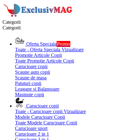
Categorii
Categorii
Oferta Speciala
Promo
Toate - Oferta Speciala
Vizualizare
Promotie Articole Copii
Toate Promotie Articole Copii
Carucioare copii
Scaune auto copii
Scaune de masa
Patuturi copii
Leagane si Balansoare
Masinute copii
Carucioare copii
Toate - Carucioare copii
Vizualizare
Modele Carucioare Copii
Toate Modele Carucioare Copii
Carucioare sport
Carucioare 2 in 1
Carucioare 3 in 1