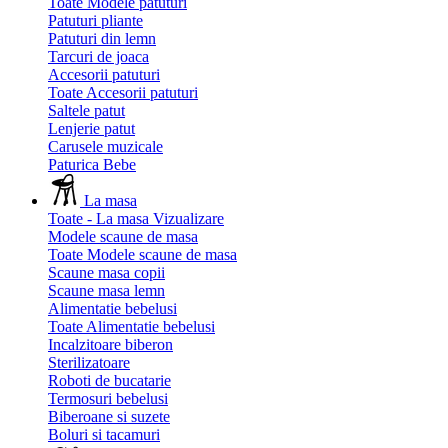
Toate Modele patuturi
Patuturi pliante
Patuturi din lemn
Tarcuri de joaca
Accesorii patuturi
Toate Accesorii patuturi
Saltele patut
Lenjerie patut
Carusele muzicale
Paturica Bebe
La masa
Toate - La masa
Vizualizare
Modele scaune de masa
Toate Modele scaune de masa
Scaune masa copii
Scaune masa lemn
Alimentatie bebelusi
Toate Alimentatie bebelusi
Incalzitoare biberon
Sterilizatoare
Roboti de bucatarie
Termosuri bebelusi
Biberoane si suzete
Boluri si tacamuri