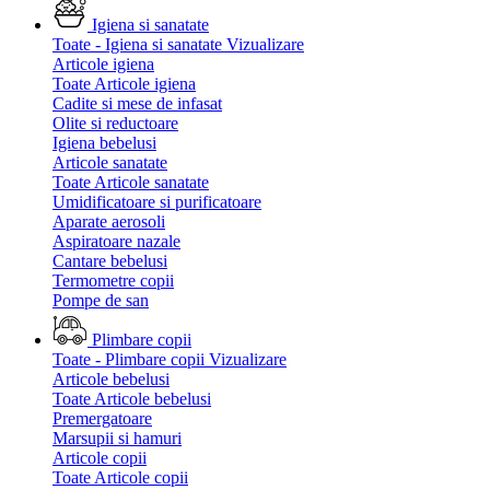
Igiena si sanatate
Toate - Igiena si sanatate
Vizualizare
Articole igiena
Toate Articole igiena
Cadite si mese de infasat
Olite si reductoare
Igiena bebelusi
Articole sanatate
Toate Articole sanatate
Umidificatoare si purificatoare
Aparate aerosoli
Aspiratoare nazale
Cantare bebelusi
Termometre copii
Pompe de san
Plimbare copii
Toate - Plimbare copii
Vizualizare
Articole bebelusi
Toate Articole bebelusi
Premergatoare
Marsupii si hamuri
Articole copii
Toate Articole copii