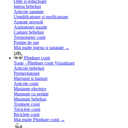
Olite si reductoare
Igiena bebelusi
Articole sanatate
Umidificatoare si purificatoare
Aparate aerosoli
Aspiratoare nazale
Cantare bebelusi
Termometre copii
Pompe de san
Mai multe Igiena si sanatate
→
Plimbare copii
Toate - Plimbare copii
Vizualizare
Articole bebelusi
Premergatoare
Marsupii si hamuri
Articole copii
Masinute electrice
Masinute cu pedale
Masinute bebelusi
Trotinete copii
Triciclete copii
Biciclete copii
Mai multe Plimbare copii
→