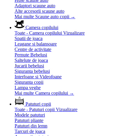
Huse scaune auto
Adaptori scaune auto
Alte accesorii scaune auto
Mai multe Scaune auto copii
→
Camera copilului
Toate - Camera copilului
Vizualizare
Spatii de joaca
Leagane si balansoare
Centre de activitate
Pernute Bebelusi
Saltelute de joaca
Jucarii bebelusi
Siguranta bebelusi
Interfoane si Videofoane
Siguranta copii
Lampa veghe
Mai multe Camera copilului
→
Patuturi copii
Toate - Patuturi copii
Vizualizare
Modele patuturi
Patuturi pliante
Patuturi din lemn
Tarcuri de joaca