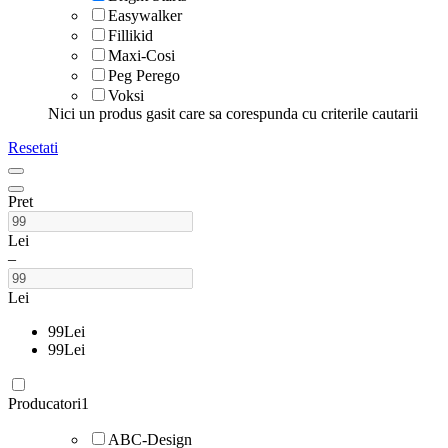
Easywalker
Fillikid
Maxi-Cosi
Peg Perego
Voksi
Nici un produs gasit care sa corespunda cu criterile cautarii
Resetati
Pret
Lei
–
Lei
99
Lei
99
Lei
Producatori
1
ABC-Design