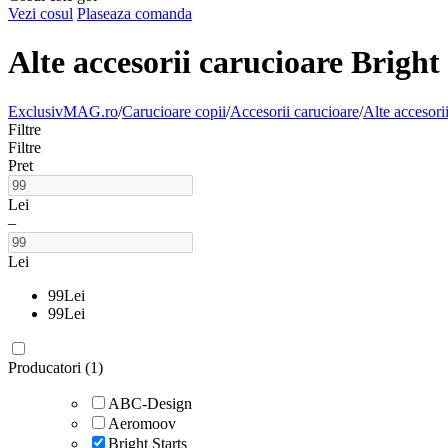
Vezi cosul
Plaseaza comanda
Alte accesorii carucioare Bright 
ExclusivMAG.ro
/
Carucioare copii
/
Accesorii carucioare
/
Alte accesori
Filtre
Filtre
Pret
Lei
–
Lei
99
Lei
99
Lei
Producatori (1)
ABC-Design
Aeromoov
Bright Starts