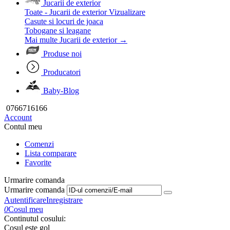
Jucarii de exterior
Toate - Jucarii de exterior
Vizualizare
Casute si locuri de joaca
Tobogane si leagane
Mai multe Jucarii de exterior
→
Produse noi
Producatori
Baby-Blog
0766716166
Account
Contul meu
Comenzi
Lista comparare
Favorite
Urmarire comanda
Urmarire comanda
Autentificare
Inregistrare
0
Cosul meu
Continutul cosului:
Cosul este gol