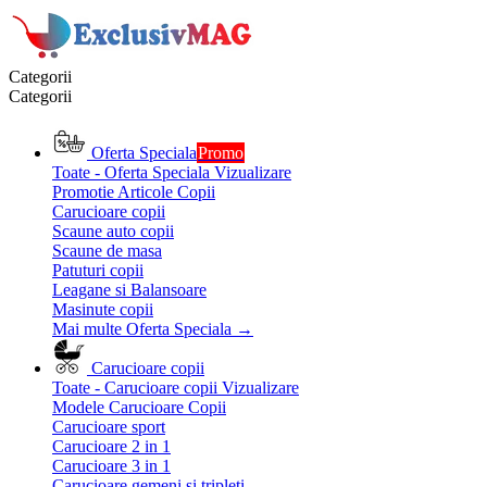
Categorii
Categorii
Oferta Speciala
Promo
Toate - Oferta Speciala
Vizualizare
Promotie Articole Copii
Carucioare copii
Scaune auto copii
Scaune de masa
Patuturi copii
Leagane si Balansoare
Masinute copii
Mai multe Oferta Speciala
→
Carucioare copii
Toate - Carucioare copii
Vizualizare
Modele Carucioare Copii
Carucioare sport
Carucioare 2 in 1
Carucioare 3 in 1
Carucioare gemeni si tripleti