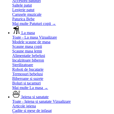
Accesorii patuturi
Saltele patut
Lenjerie patut
Carusele muzicale
Paturica Bebe
Mai multe Patuturi copii
→
La masa
Toate - La masa
Vizualizare
Modele scaune de masa
Scaune masa copii
Scaune masa lemn
Alimentatie bebelusi
Incalzitoare biberon
Sterilizatoare
Roboti de bucatarie
Termosuri bebelusi
Biberoane si suzete
Boluri si tacamuri
Mai multe La masa
→
Igiena si sanatate
Toate - Igiena si sanatate
Vizualizare
Articole igiena
Cadite si mese de infasat