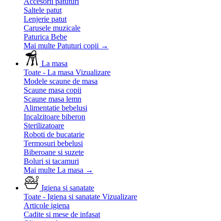
Accesorii patuturi
Saltele patut
Lenjerie patut
Carusele muzicale
Paturica Bebe
Mai multe Patuturi copii
→
La masa
Toate - La masa
Vizualizare
Modele scaune de masa
Scaune masa copii
Scaune masa lemn
Alimentatie bebelusi
Incalzitoare biberon
Sterilizatoare
Roboti de bucatarie
Termosuri bebelusi
Biberoane si suzete
Boluri si tacamuri
Mai multe La masa
→
Igiena si sanatate
Toate - Igiena si sanatate
Vizualizare
Articole igiena
Cadite si mese de infasat