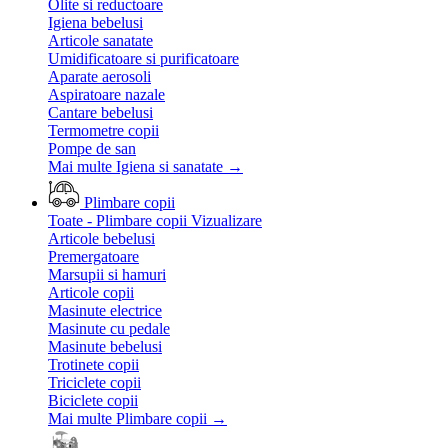
Olite si reductoare
Igiena bebelusi
Articole sanatate
Umidificatoare si purificatoare
Aparate aerosoli
Aspiratoare nazale
Cantare bebelusi
Termometre copii
Pompe de san
Mai multe Igiena si sanatate
→
Plimbare copii
Toate - Plimbare copii
Vizualizare
Articole bebelusi
Premergatoare
Marsupii si hamuri
Articole copii
Masinute electrice
Masinute cu pedale
Masinute bebelusi
Trotinete copii
Triciclete copii
Biciclete copii
Mai multe Plimbare copii
→