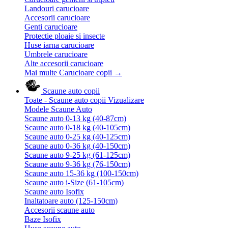
Landouri carucioare
Accesorii carucioare
Genti carucioare
Protectie ploaie si insecte
Huse iarna carucioare
Umbrele carucioare
Alte accesorii carucioare
Mai multe Carucioare copii
→
Scaune auto copii
Toate - Scaune auto copii
Vizualizare
Modele Scaune Auto
Scaune auto 0-13 kg (40-87cm)
Scaune auto 0-18 kg (40-105cm)
Scaune auto 0-25 kg (40-125cm)
Scaune auto 0-36 kg (40-150cm)
Scaune auto 9-25 kg (61-125cm)
Scaune auto 9-36 kg (76-150cm)
Scaune auto 15-36 kg (100-150cm)
Scaune auto i-Size (61-105cm)
Scaune auto Isofix
Inaltatoare auto (125-150cm)
Accesorii scaune auto
Baze Isofix