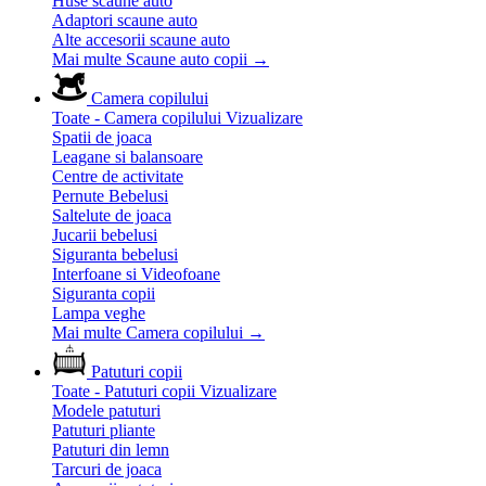
Huse scaune auto
Adaptori scaune auto
Alte accesorii scaune auto
Mai multe Scaune auto copii
→
Camera copilului
Toate - Camera copilului
Vizualizare
Spatii de joaca
Leagane si balansoare
Centre de activitate
Pernute Bebelusi
Saltelute de joaca
Jucarii bebelusi
Siguranta bebelusi
Interfoane si Videofoane
Siguranta copii
Lampa veghe
Mai multe Camera copilului
→
Patuturi copii
Toate - Patuturi copii
Vizualizare
Modele patuturi
Patuturi pliante
Patuturi din lemn
Tarcuri de joaca