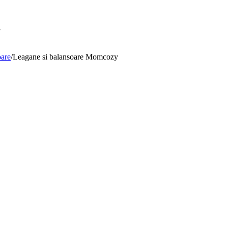
y
oare
/
Leagane si balansoare Momcozy