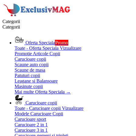
Categorii
Categorii
Oferta Speciala
Promo
Toate - Oferta Speciala
Vizualizare
Promotie Articole Copii
Carucioare copii
Scaune auto copii
Scaune de masa
Patuturi copii
Leagane si Balansoare
Masinute copii
Mai multe Oferta Speciala
→
Carucioare copii
Toate - Carucioare copii
Vizualizare
Modele Carucioare Copii
Carucioare sport
Carucioare 2 in 1
Carucioare 3 in 1
Carucioare gemeni si tripleti