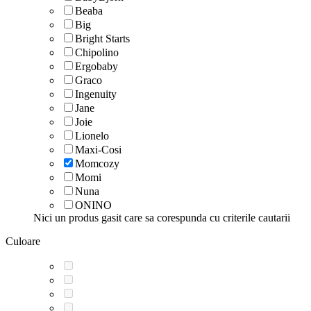
Beaba
Big
Bright Starts
Chipolino
Ergobaby
Graco
Ingenuity
Jane
Joie
Lionelo
Maxi-Cosi
Momcozy
Momi
Nuna
ONINO
Nici un produs gasit care sa corespunda cu criterile cautarii
Culoare