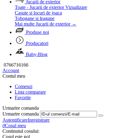
Jucarii de exterior
Toate - Jucarii de exterior
Vizualizare
Casute si locuri de joaca
Tobogane si leagane
Mai multe Jucarii de exterior
→
Produse noi
Producatori
Baby-Blog
0766716166
Account
Contul meu
Comenzi
Lista comparare
Favorite
Urmarire comanda
Urmarire comanda
Autentificare
Inregistrare
0
Cosul meu
Continutul cosului:
Cosul este gol