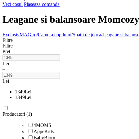
Vezi cosul
Plaseaza comanda
Leagane si balansoare Momcoz
ExclusivMAG.ro
/
Camera copilului
/
Spatii de joaca
/
Leagane si balans
Filtre
Filtre
Pret
Lei
–
Lei
1349
Lei
1349
Lei
Producatori (1)
4MOMS
AppeKids
BabyBjorn