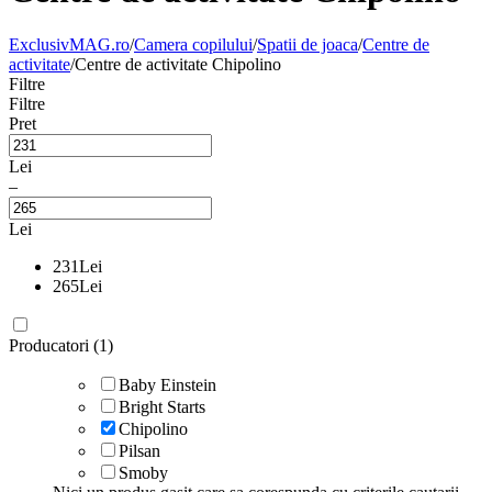
ExclusivMAG.ro
/
Camera copilului
/
Spatii de joaca
/
Centre de
activitate
/
Centre de activitate Chipolino
Filtre
Filtre
Pret
Lei
–
Lei
231
Lei
265
Lei
Producatori (1)
Baby Einstein
Bright Starts
Chipolino
Pilsan
Smoby