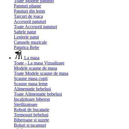
Toate Modele patuturi
Patuturi pliante
Patuturi din lemn
Tarcuri de joaca
Accesorii patuturi
Toate Accesorii patuturi
Saltele patut
Lenjerie patut
Carusele muzicale
Paturica Bebe
La masa
Toate - La masa
Vizualizare
Modele scaune de masa
Toate Modele scaune de masa
Scaune masa copii
Scaune masa lemn
Alimentatie bebelusi
Toate Alimentatie bebelusi
Incalzitoare biberon
Sterilizatoare
Roboti de bucatarie
Termosuri bebelusi
Biberoane si suzete
Boluri si tacamuri