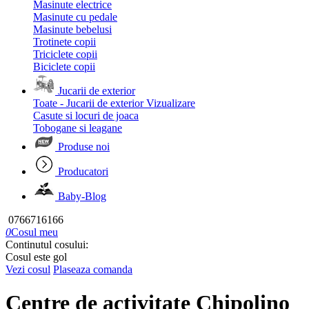
Masinute electrice
Masinute cu pedale
Masinute bebelusi
Trotinete copii
Triciclete copii
Biciclete copii
Jucarii de exterior
Toate - Jucarii de exterior
Vizualizare
Casute si locuri de joaca
Tobogane si leagane
Produse noi
Producatori
Baby-Blog
0766716166
0
Cosul meu
Continutul cosului:
Cosul este gol
Vezi cosul
Plaseaza comanda
Centre de activitate Chipolino