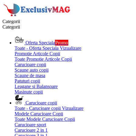
Categorii
Categorii
Oferta Speciala
Promo
Toate - Oferta Speciala
Vizualizare
Promotie Articole Copii
Toate Promotie Articole Copii
Carucioare copii
Scaune auto copii
Scaune de masa
Patuturi copii
Leagane si Balansoare
Masinute copii
Carucioare copii
Toate - Carucioare copii
Vizualizare
Modele Carucioare Copii
Toate Modele Carucioare Copii
Carucioare sport
Carucioare 2 in 1
Carucioare 3 in 1