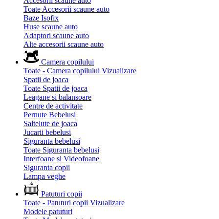
Accesorii scaune auto
Toate Accesorii scaune auto
Baze Isofix
Huse scaune auto
Adaptori scaune auto
Alte accesorii scaune auto
Camera copilului
Toate - Camera copilului
Vizualizare
Spatii de joaca
Toate Spatii de joaca
Leagane si balansoare
Centre de activitate
Pernute Bebelusi
Saltelute de joaca
Jucarii bebelusi
Siguranta bebelusi
Toate Siguranta bebelusi
Interfoane si Videofoane
Siguranta copii
Lampa veghe
Patuturi copii
Toate - Patuturi copii
Vizualizare
Modele patuturi