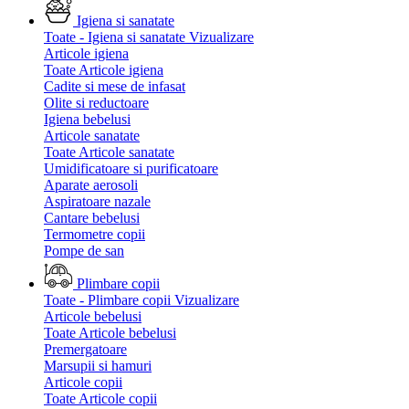
Igiena si sanatate
Toate - Igiena si sanatate
Vizualizare
Articole igiena
Toate Articole igiena
Cadite si mese de infasat
Olite si reductoare
Igiena bebelusi
Articole sanatate
Toate Articole sanatate
Umidificatoare si purificatoare
Aparate aerosoli
Aspiratoare nazale
Cantare bebelusi
Termometre copii
Pompe de san
Plimbare copii
Toate - Plimbare copii
Vizualizare
Articole bebelusi
Toate Articole bebelusi
Premergatoare
Marsupii si hamuri
Articole copii
Toate Articole copii