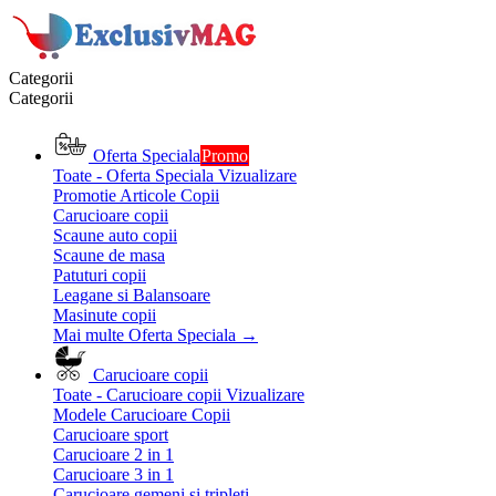
Categorii
Categorii
Oferta Speciala
Promo
Toate - Oferta Speciala
Vizualizare
Promotie Articole Copii
Carucioare copii
Scaune auto copii
Scaune de masa
Patuturi copii
Leagane si Balansoare
Masinute copii
Mai multe Oferta Speciala
→
Carucioare copii
Toate - Carucioare copii
Vizualizare
Modele Carucioare Copii
Carucioare sport
Carucioare 2 in 1
Carucioare 3 in 1
Carucioare gemeni si tripleti