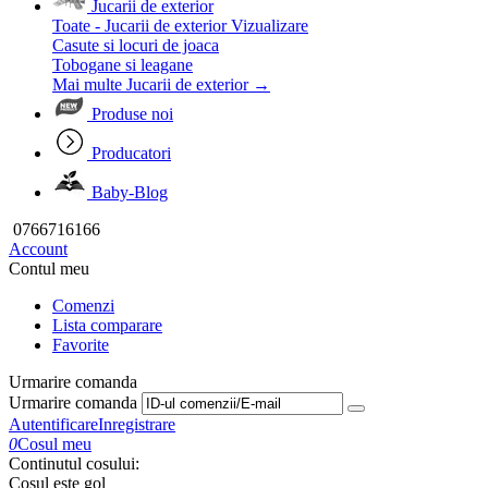
Jucarii de exterior
Toate - Jucarii de exterior
Vizualizare
Casute si locuri de joaca
Tobogane si leagane
Mai multe Jucarii de exterior
→
Produse noi
Producatori
Baby-Blog
0766716166
Account
Contul meu
Comenzi
Lista comparare
Favorite
Urmarire comanda
Urmarire comanda
Autentificare
Inregistrare
0
Cosul meu
Continutul cosului:
Cosul este gol