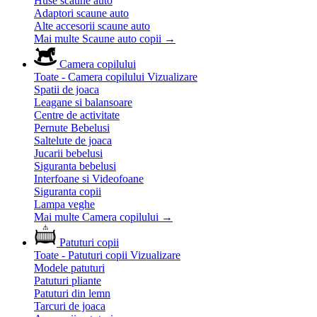
Huse scaune auto
Adaptori scaune auto
Alte accesorii scaune auto
Mai multe Scaune auto copii
→
Camera copilului
Toate - Camera copilului
Vizualizare
Spatii de joaca
Leagane si balansoare
Centre de activitate
Pernute Bebelusi
Saltelute de joaca
Jucarii bebelusi
Siguranta bebelusi
Interfoane si Videofoane
Siguranta copii
Lampa veghe
Mai multe Camera copilului
→
Patuturi copii
Toate - Patuturi copii
Vizualizare
Modele patuturi
Patuturi pliante
Patuturi din lemn
Tarcuri de joaca