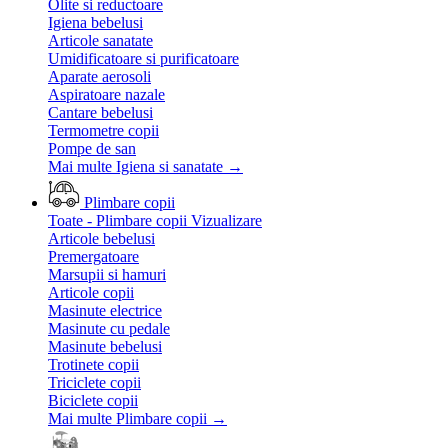
Olite si reductoare
Igiena bebelusi
Articole sanatate
Umidificatoare si purificatoare
Aparate aerosoli
Aspiratoare nazale
Cantare bebelusi
Termometre copii
Pompe de san
Mai multe Igiena si sanatate
→
Plimbare copii
Toate - Plimbare copii
Vizualizare
Articole bebelusi
Premergatoare
Marsupii si hamuri
Articole copii
Masinute electrice
Masinute cu pedale
Masinute bebelusi
Trotinete copii
Triciclete copii
Biciclete copii
Mai multe Plimbare copii
→