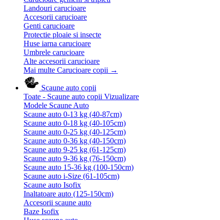
Landouri carucioare
Accesorii carucioare
Genti carucioare
Protectie ploaie si insecte
Huse iarna carucioare
Umbrele carucioare
Alte accesorii carucioare
Mai multe Carucioare copii
→
Scaune auto copii
Toate - Scaune auto copii
Vizualizare
Modele Scaune Auto
Scaune auto 0-13 kg (40-87cm)
Scaune auto 0-18 kg (40-105cm)
Scaune auto 0-25 kg (40-125cm)
Scaune auto 0-36 kg (40-150cm)
Scaune auto 9-25 kg (61-125cm)
Scaune auto 9-36 kg (76-150cm)
Scaune auto 15-36 kg (100-150cm)
Scaune auto i-Size (61-105cm)
Scaune auto Isofix
Inaltatoare auto (125-150cm)
Accesorii scaune auto
Baze Isofix