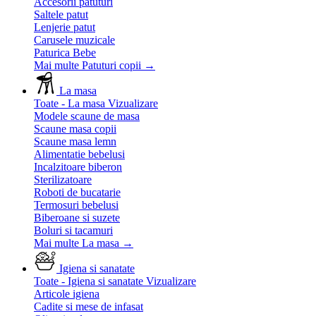
Accesorii patuturi
Saltele patut
Lenjerie patut
Carusele muzicale
Paturica Bebe
Mai multe Patuturi copii
→
La masa
Toate - La masa
Vizualizare
Modele scaune de masa
Scaune masa copii
Scaune masa lemn
Alimentatie bebelusi
Incalzitoare biberon
Sterilizatoare
Roboti de bucatarie
Termosuri bebelusi
Biberoane si suzete
Boluri si tacamuri
Mai multe La masa
→
Igiena si sanatate
Toate - Igiena si sanatate
Vizualizare
Articole igiena
Cadite si mese de infasat