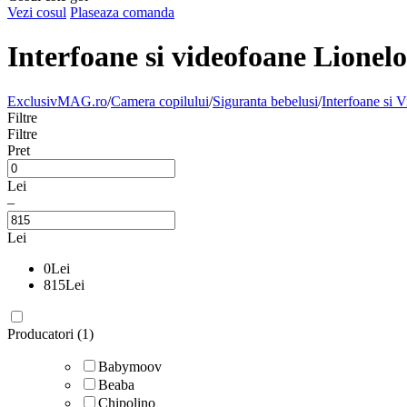
Vezi cosul
Plaseaza comanda
Interfoane si videofoane Lionelo
ExclusivMAG.ro
/
Camera copilului
/
Siguranta bebelusi
/
Interfoane si 
Filtre
Filtre
Pret
Lei
–
Lei
0
Lei
815
Lei
Producatori (1)
Babymoov
Beaba
Chipolino