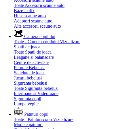
Accesorii scaune auto
Toate Accesorii scaune auto
Baze Isofix
Huse scaune auto
Adaptori scaune auto
Alte accesorii scaune auto
Camera copilului
Toate - Camera copilului
Vizualizare
Spatii de joaca
Toate Spatii de joaca
Leagane si balansoare
Centre de activitate
Pernute Bebelusi
Saltelute de joaca
Jucarii bebelusi
Siguranta bebelusi
Toate Siguranta bebelusi
Interfoane si Videofoane
Siguranta copii
Lampa veghe
Patuturi copii
Toate - Patuturi copii
Vizualizare
Modele patuturi