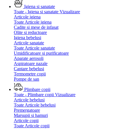
Igiena si sanatate
Toate - Igiena si sanatate
Vizualizare
Articole igiena
Toate Articole igiena
Cadite si mese de infasat
Olite si reductoare
Igiena bebelusi
Articole sanatate
Toate Articole sanatate
Umidificatoare si purificatoare
Aparate aerosoli
Aspiratoare nazale
Cantare bebelusi
Termometre copii
Pompe de san
Plimbare copii
Toate - Plimbare copii
Vizualizare
Articole bebelusi
Toate Articole bebelusi
Premergatoare
Marsupii si hamuri
Articole copii
Toate Articole copii