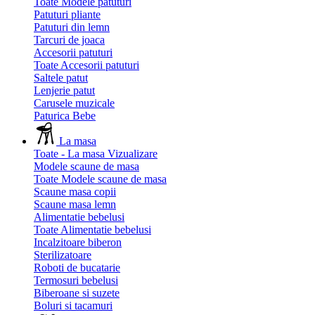
Toate Modele patuturi
Patuturi pliante
Patuturi din lemn
Tarcuri de joaca
Accesorii patuturi
Toate Accesorii patuturi
Saltele patut
Lenjerie patut
Carusele muzicale
Paturica Bebe
La masa
Toate - La masa
Vizualizare
Modele scaune de masa
Toate Modele scaune de masa
Scaune masa copii
Scaune masa lemn
Alimentatie bebelusi
Toate Alimentatie bebelusi
Incalzitoare biberon
Sterilizatoare
Roboti de bucatarie
Termosuri bebelusi
Biberoane si suzete
Boluri si tacamuri