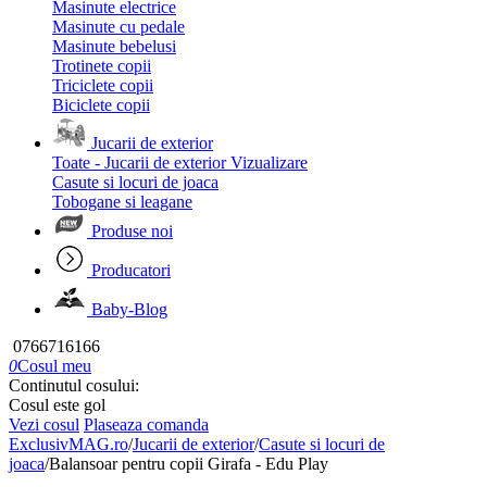
Masinute electrice
Masinute cu pedale
Masinute bebelusi
Trotinete copii
Triciclete copii
Biciclete copii
Jucarii de exterior
Toate - Jucarii de exterior
Vizualizare
Casute si locuri de joaca
Tobogane si leagane
Produse noi
Producatori
Baby-Blog
0766716166
0
Cosul meu
Continutul cosului:
Cosul este gol
Vezi cosul
Plaseaza comanda
ExclusivMAG.ro
/
Jucarii de exterior
/
Casute si locuri de
joaca
/
Balansoar pentru copii Girafa - Edu Play