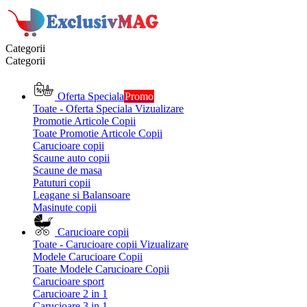
Categorii
Categorii
Oferta Speciala
Promo
Toate - Oferta Speciala
Vizualizare
Promotie Articole Copii
Toate Promotie Articole Copii
Carucioare copii
Scaune auto copii
Scaune de masa
Patuturi copii
Leagane si Balansoare
Masinute copii
Carucioare copii
Toate - Carucioare copii
Vizualizare
Modele Carucioare Copii
Toate Modele Carucioare Copii
Carucioare sport
Carucioare 2 in 1
Carucioare 3 in 1