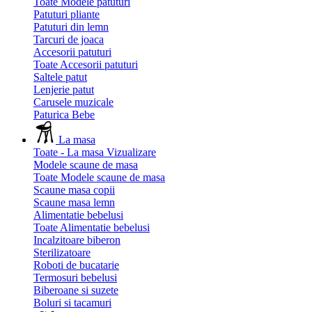
Toate Modele patuturi
Patuturi pliante
Patuturi din lemn
Tarcuri de joaca
Accesorii patuturi
Toate Accesorii patuturi
Saltele patut
Lenjerie patut
Carusele muzicale
Paturica Bebe
La masa
Toate - La masa
Vizualizare
Modele scaune de masa
Toate Modele scaune de masa
Scaune masa copii
Scaune masa lemn
Alimentatie bebelusi
Toate Alimentatie bebelusi
Incalzitoare biberon
Sterilizatoare
Roboti de bucatarie
Termosuri bebelusi
Biberoane si suzete
Boluri si tacamuri