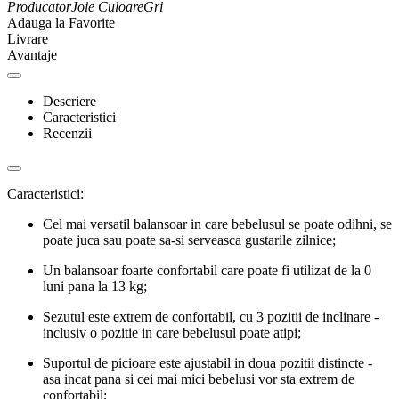
Producator
Joie
Culoare
Gri
Adauga la Favorite
Livrare
Avantaje
Descriere
Caracteristici
Recenzii
Caracteristici:
Cel mai versatil balansoar in care bebelusul se poate odihni, se
poate juca sau poate sa-si serveasca gustarile zilnice;
Un balansoar foarte confortabil care poate fi utilizat de la 0
luni pana la 13 kg;
Sezutul este extrem de confortabil, cu 3 pozitii de inclinare -
inclusiv o pozitie in care bebelusul poate atipi;
Suportul de picioare este ajustabil in doua pozitii distincte -
asa incat pana si cei mai mici bebelusi vor sta extrem de
confortabil;