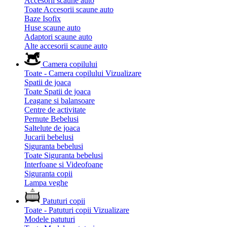
Accesorii scaune auto
Toate Accesorii scaune auto
Baze Isofix
Huse scaune auto
Adaptori scaune auto
Alte accesorii scaune auto
Camera copilului
Toate - Camera copilului
Vizualizare
Spatii de joaca
Toate Spatii de joaca
Leagane si balansoare
Centre de activitate
Pernute Bebelusi
Saltelute de joaca
Jucarii bebelusi
Siguranta bebelusi
Toate Siguranta bebelusi
Interfoane si Videofoane
Siguranta copii
Lampa veghe
Patuturi copii
Toate - Patuturi copii
Vizualizare
Modele patuturi