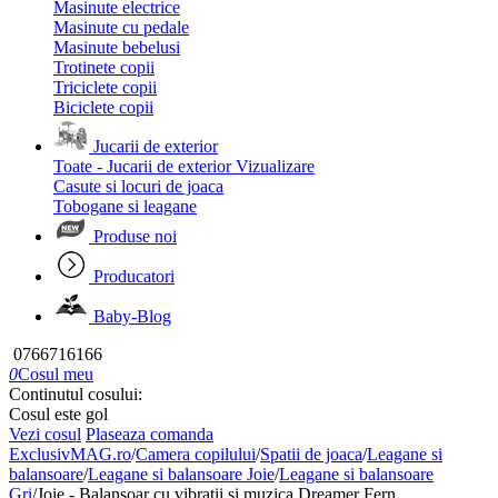
Masinute electrice
Masinute cu pedale
Masinute bebelusi
Trotinete copii
Triciclete copii
Biciclete copii
Jucarii de exterior
Toate - Jucarii de exterior
Vizualizare
Casute si locuri de joaca
Tobogane si leagane
Produse noi
Producatori
Baby-Blog
0766716166
0
Cosul meu
Continutul cosului:
Cosul este gol
Vezi cosul
Plaseaza comanda
ExclusivMAG.ro
/
Camera copilului
/
Spatii de joaca
/
Leagane si
balansoare
/
Leagane si balansoare Joie
/
Leagane si balansoare
Gri
/
Joie - Balansoar cu vibratii si muzica Dreamer Fern