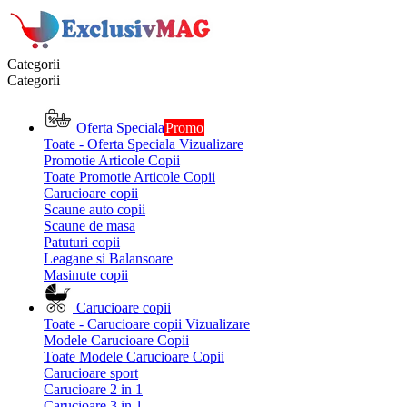
Categorii
Categorii
Oferta Speciala
Promo
Toate - Oferta Speciala
Vizualizare
Promotie Articole Copii
Toate Promotie Articole Copii
Carucioare copii
Scaune auto copii
Scaune de masa
Patuturi copii
Leagane si Balansoare
Masinute copii
Carucioare copii
Toate - Carucioare copii
Vizualizare
Modele Carucioare Copii
Toate Modele Carucioare Copii
Carucioare sport
Carucioare 2 in 1
Carucioare 3 in 1