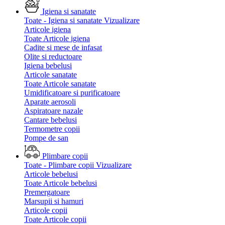
Igiena si sanatate
Toate - Igiena si sanatate
Vizualizare
Articole igiena
Toate Articole igiena
Cadite si mese de infasat
Olite si reductoare
Igiena bebelusi
Articole sanatate
Toate Articole sanatate
Umidificatoare si purificatoare
Aparate aerosoli
Aspiratoare nazale
Cantare bebelusi
Termometre copii
Pompe de san
Plimbare copii
Toate - Plimbare copii
Vizualizare
Articole bebelusi
Toate Articole bebelusi
Premergatoare
Marsupii si hamuri
Articole copii
Toate Articole copii