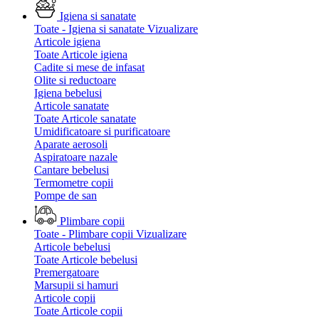
Igiena si sanatate
Toate - Igiena si sanatate
Vizualizare
Articole igiena
Toate Articole igiena
Cadite si mese de infasat
Olite si reductoare
Igiena bebelusi
Articole sanatate
Toate Articole sanatate
Umidificatoare si purificatoare
Aparate aerosoli
Aspiratoare nazale
Cantare bebelusi
Termometre copii
Pompe de san
Plimbare copii
Toate - Plimbare copii
Vizualizare
Articole bebelusi
Toate Articole bebelusi
Premergatoare
Marsupii si hamuri
Articole copii
Toate Articole copii