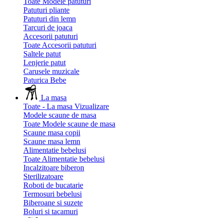
Toate Modele patuturi
Patuturi pliante
Patuturi din lemn
Tarcuri de joaca
Accesorii patuturi
Toate Accesorii patuturi
Saltele patut
Lenjerie patut
Carusele muzicale
Paturica Bebe
La masa
Toate - La masa
Vizualizare
Modele scaune de masa
Toate Modele scaune de masa
Scaune masa copii
Scaune masa lemn
Alimentatie bebelusi
Toate Alimentatie bebelusi
Incalzitoare biberon
Sterilizatoare
Roboti de bucatarie
Termosuri bebelusi
Biberoane si suzete
Boluri si tacamuri