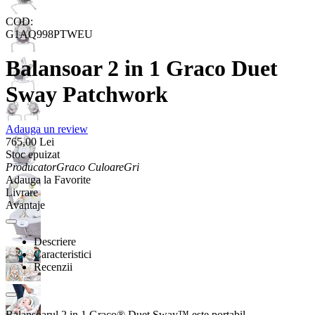
COD:
G1AQ998PTWEU
Balansoar 2 in 1 Graco Duet
Sway Patchwork
Adauga un review
765,00
Lei
Stoc epuizat
Producator
Graco
Culoare
Gri
Adauga la Favorite
Livrare
Avantaje
Descriere
Caracteristici
Recenzii
Balansoarul 2 in 1 Graco® Duet Sway™ este portabil,