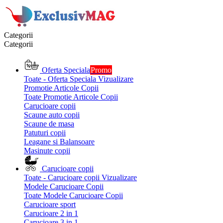
Categorii
Categorii
Oferta Speciala
Promo
Toate - Oferta Speciala
Vizualizare
Promotie Articole Copii
Toate Promotie Articole Copii
Carucioare copii
Scaune auto copii
Scaune de masa
Patuturi copii
Leagane si Balansoare
Masinute copii
Carucioare copii
Toate - Carucioare copii
Vizualizare
Modele Carucioare Copii
Toate Modele Carucioare Copii
Carucioare sport
Carucioare 2 in 1
Carucioare 3 in 1