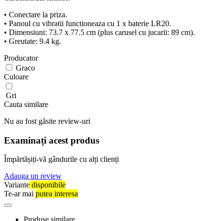
• Conectare la priza.
• Panoul cu vibratii functioneaza cu 1 x baterie LR20.
• Dimensiuni: 73.7 x 77.5 cm (plus carusel cu jucarii: 89 cm).
• Greutate: 9.4 kg.
Producator
Graco
Culoare
Gri
Cauta similare
Nu au fost găsite review-uri
Examinați acest produs
Împărtășiți-vă gândurile cu alți clienți
Adauga un review
Variante
disponibile
Te-ar mai
putea interesa
Produse similare