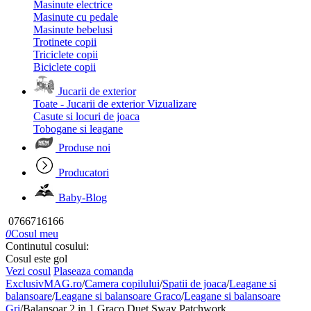
Masinute electrice
Masinute cu pedale
Masinute bebelusi
Trotinete copii
Triciclete copii
Biciclete copii
Jucarii de exterior
Toate - Jucarii de exterior
Vizualizare
Casute si locuri de joaca
Tobogane si leagane
Produse noi
Producatori
Baby-Blog
0766716166
0
Cosul meu
Continutul cosului:
Cosul este gol
Vezi cosul
Plaseaza comanda
ExclusivMAG.ro
/
Camera copilului
/
Spatii de joaca
/
Leagane si
balansoare
/
Leagane si balansoare Graco
/
Leagane si balansoare
Gri
/
Balansoar 2 in 1 Graco Duet Sway Patchwork