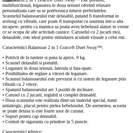
multifunctional, leganarea in doua sensuri oferind relaxare
personalizata care sa se potriveasca tuturor preferintelor.
Scaunelul balansoarului este detasabil, putand fi transformat in
sezlong cu vibratii, care poate fi transportat cu usurinta intr-o alta
incapere, pentru ca mamica sa poata avea bebelusul alaturi in vreme
ce se ocupa de alte activitati casnice. Caruselul cu 2 jucarii moi,
detasabile, este ideal pentru stimularea acuitatii vizuale a celui mic.
Caracteristici Balansoar 2 in 1 Graco® Duet Sway™:
• Potrivit de la nastere si pana la aprox. 9 kg.
• Scaunel detasabil si portabil.
• Leganare in doua sensuri, laterala si fata-spate.
• Posibilitatea de reglare a vitezei de leganare.
• Scaunul balansoarului este prevazut si cu sistem de leganare prin
vibratii cu 2 viteze.
• Spatarul balansoarului are 3 pozitii de inclinare.
• Carusel cu 2 jucarii, reglabil si complet detasabil.
• Husa scaunului este realizata dintr-un material special, tratat
antialergic, placut pentru pielea bebelusului. De asemenea, aceasta
se poate detasa si este foarte usor de curatat.
• Suport pentru cap detasabil.
• Centuri de siguranta cu prindere in 5 puncte.
Caracteristici tehnice: