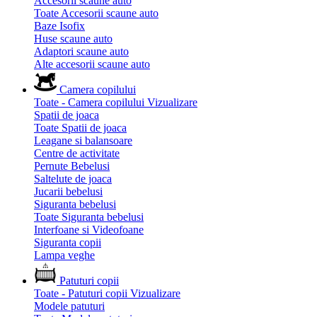
Accesorii scaune auto
Toate Accesorii scaune auto
Baze Isofix
Huse scaune auto
Adaptori scaune auto
Alte accesorii scaune auto
Camera copilului
Toate - Camera copilului
Vizualizare
Spatii de joaca
Toate Spatii de joaca
Leagane si balansoare
Centre de activitate
Pernute Bebelusi
Saltelute de joaca
Jucarii bebelusi
Siguranta bebelusi
Toate Siguranta bebelusi
Interfoane si Videofoane
Siguranta copii
Lampa veghe
Patuturi copii
Toate - Patuturi copii
Vizualizare
Modele patuturi