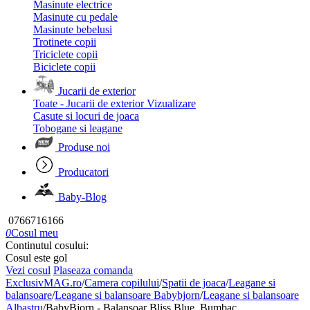
Masinute electrice
Masinute cu pedale
Masinute bebelusi
Trotinete copii
Triciclete copii
Biciclete copii
Jucarii de exterior
Toate - Jucarii de exterior
Vizualizare
Casute si locuri de joaca
Tobogane si leagane
Produse noi
Producatori
Baby-Blog
0766716166
0
Cosul meu
Continutul cosului:
Cosul este gol
Vezi cosul
Plaseaza comanda
ExclusivMAG.ro
/
Camera copilului
/
Spatii de joaca
/
Leagane si
balansoare
/
Leagane si balansoare Babybjorn
/
Leagane si balansoare
Albastru
/
BabyBjorn - Balansoar Bliss Blue, Bumbac