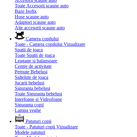
Accesorii scaune auto
Toate Accesorii scaune auto
Baze Isofix
Huse scaune auto
Adaptori scaune auto
Alte accesorii scaune auto
Camera copilului
Toate - Camera copilului
Vizualizare
Spatii de joaca
Toate Spatii de joaca
Leagane si balansoare
Centre de activitate
Pernute Bebelusi
Saltelute de joaca
Jucarii bebelusi
Siguranta bebelusi
Toate Siguranta bebelusi
Interfoane si Videofoane
Siguranta copii
Lampa veghe
Patuturi copii
Toate - Patuturi copii
Vizualizare
Modele patuturi