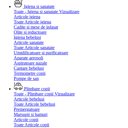
Igiena si sanatate
Toate - Igiena si sanatate
Vizualizare
Articole igiena
Toate Articole igiena
Cadite si mese de infasat
Olite si reductoare
Igiena bebelusi
Articole sanatate
Toate Articole sanatate
Umidificatoare si purificatoare
Aparate aerosoli
Aspiratoare nazale
Cantare bebelusi
Termometre copii
Pompe de san
Plimbare copii
Toate - Plimbare copii
Vizualizare
Articole bebelusi
Toate Articole bebelusi
Premergatoare
Marsupii si hamuri
Articole copii
Toate Articole copii