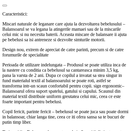
Caracteristici:
Miscari naturale de leganare care ajuta la dezvoltarea bebelusului –
Balansoarul se va legana la atingerile mamaei sau de la miscarile
celui mic si nu necesita baterii. Aceasta miscare de balansare ii ajuta
pe bebelusi sa isi antreneze si dezvolte simturile motorii.
Design nou, extrem de apreciat de catre parinti, precum si de catre
forumurile de specialitate
Perioada de utilizare indelungata – Produsul se poate utiliza inca de
la nastere cu conditia ca bebelusul sa cantareasca minim 3,5 kg,
pana la varsta de 2 ani. Dupa ce copilul a invatat sa stea singur in
fund materialul textil al balansoarului se poate roti, astfel se
transforma intr-un scaun confortabil pentru copii. sign ergonomic–
Balansoarul ofera suport spatelui, gatului si capului. Scaunul din
material textil distribuie uniform greutatea celui mic, ceea ce este
foarte important pentru bebelusi.
Copil fericit, parinte fericit – bebelusul se poate juca sau poate dormi
in balansoar, chiar langa tine, ceea ce iti ofera sansa sa te bucuri de
putin timp liber.