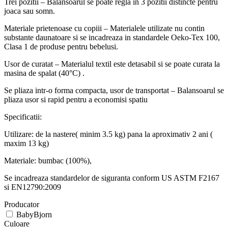
Trei pozitii – Balansoarul se poate regla in 3 pozitii distincte pentru
joaca sau somn.
Materiale prietenoase cu copiii – Materialele utilizate nu contin
substante daunatoare si se incadreaza in standardele Oeko-Tex 100,
Clasa 1 de produse pentru bebelusi.
Usor de curatat – Materialul textil este detasabil si se poate curata la
masina de spalat (40°C) .
Se pliaza intr-o forma compacta, usor de transportat – Balansoarul se
pliaza usor si rapid pentru a economisi spatiu
Specificatii:
Utilizare: de la nastere( minim 3.5 kg) pana la aproximativ 2 ani (
maxim 13 kg)
Materiale: bumbac (100%),
Se incadreaza standardelor de siguranta conform US ASTM F2167
si EN12790:2009
Producator
BabyBjorn
Culoare