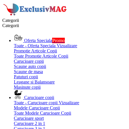
Categorii
Categorii
Oferta Speciala
Promo
Toate - Oferta Speciala
Vizualizare
Promotie Articole Copii
Toate Promotie Articole Copii
Carucioare copii
Scaune auto copii
Scaune de masa
Patuturi copii
Leagane si Balansoare
Masinute copii
Carucioare copii
Toate - Carucioare copii
Vizualizare
Modele Carucioare Copii
Toate Modele Carucioare Copii
Carucioare sport
Carucioare 2 in 1
Carucioare 3 in 1