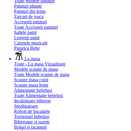
Toate Modele patuturi
Patuturi pliante
Patuturi din lemn
Tarcuri de joaca
Accesorii patuturi
Toate Accesorii patuturi
Saltele patut
Lenjerie patut
Carusele muzicale
Paturica Bebe
La masa
Toate - La masa
Vizualizare
Modele scaune de masa
Toate Modele scaune de masa
Scaune masa copii
Scaune masa lemn
Alimentatie bebelusi
Toate Alimentatie bebelusi
Incalzitoare biberon
Sterilizatoare
Roboti de bucatarie
Termosuri bebelusi
Biberoane si suzete
Boluri si tacamuri