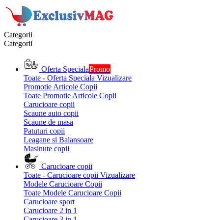
Categorii
Categorii
Oferta Speciala
Promo
Toate - Oferta Speciala
Vizualizare
Promotie Articole Copii
Toate Promotie Articole Copii
Carucioare copii
Scaune auto copii
Scaune de masa
Patuturi copii
Leagane si Balansoare
Masinute copii
Carucioare copii
Toate - Carucioare copii
Vizualizare
Modele Carucioare Copii
Toate Modele Carucioare Copii
Carucioare sport
Carucioare 2 in 1
Carucioare 3 in 1