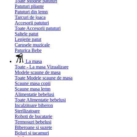
Toate Modele patuturi
Patuturi pliante
Patuturi din lemn
Tarcuri de joaca
Accesorii patuturi
Toate Accesorii patuturi
Saltele patut
Lenjerie patut
Carusele muzicale
Paturica Bebe
La masa
Toate - La masa
Vizualizare
Modele scaune de masa
Toate Modele scaune de masa
Scaune masa copii
Scaune masa lemn
Alimentatie bebelusi
Toate Alimentatie bebelusi
Incalzitoare biberon
Sterilizatoare
Roboti de bucatarie
Termosuri bebelusi
Biberoane si suzete
Boluri si tacamuri