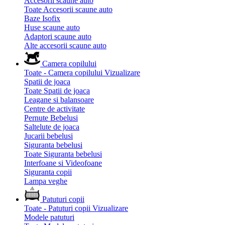
Accesorii scaune auto
Toate Accesorii scaune auto
Baze Isofix
Huse scaune auto
Adaptori scaune auto
Alte accesorii scaune auto
Camera copilului
Toate - Camera copilului
Vizualizare
Spatii de joaca
Toate Spatii de joaca
Leagane si balansoare
Centre de activitate
Pernute Bebelusi
Saltelute de joaca
Jucarii bebelusi
Siguranta bebelusi
Toate Siguranta bebelusi
Interfoane si Videofoane
Siguranta copii
Lampa veghe
Patuturi copii
Toate - Patuturi copii
Vizualizare
Modele patuturi