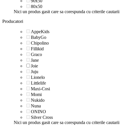
90x50
80x50
Nici un produs gasit care sa corespunda cu criterile cautarii
Producatori
AppeKids
BabyGo
Chipolino
Fillikid
Graco
Jane
Joie
Juju
Lionelo
Littlelife
Maxi-Cosi
Momi
Nukido
Nuna
ONINO
Silver Cross
Nici un produs gasit care sa corespunda cu criterile cautarii