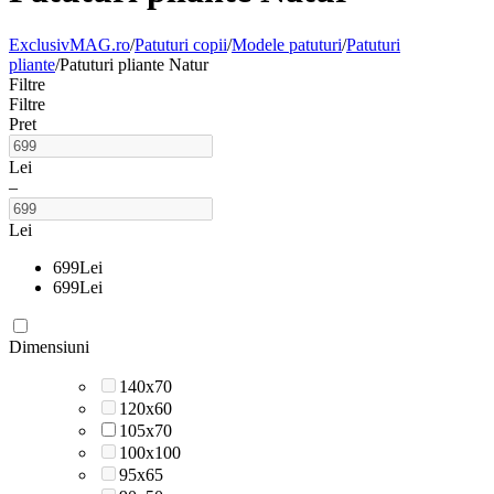
ExclusivMAG.ro
/
Patuturi copii
/
Modele patuturi
/
Patuturi
pliante
/
Patuturi pliante Natur
Filtre
Filtre
Pret
Lei
–
Lei
699
Lei
699
Lei
Dimensiuni
140x70
120x60
105x70
100x100
95x65