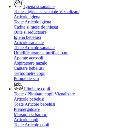
Igiena si sanatate
Toate - Igiena si sanatate
Vizualizare
Articole igiena
Toate Articole igiena
Cadite si mese de infasat
Olite si reductoare
Igiena bebelusi
Articole sanatate
Toate Articole sanatate
Umidificatoare si purificatoare
Aparate aerosoli
Aspiratoare nazale
Cantare bebelusi
Termometre copii
Pompe de san
Plimbare copii
Toate - Plimbare copii
Vizualizare
Articole bebelusi
Toate Articole bebelusi
Premergatoare
Marsupii si hamuri
Articole copii
Toate Articole copii